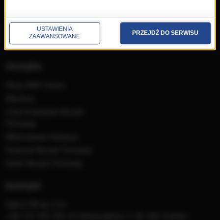
Ludzie
Odbiór
Nadawca
USTAWIENIA
PRZEJDŹ DO SERWISU
ZAAWANSOWANE
Konkursy i akcje specjalne
muzyka
Płyty RMF Classic
MocArty
Lista Przebojów Muzyki
Filmowej
Mistrzowska Kolekcja
Festiwal Muzyki Filmowej
Dzień Muzyki Filmowej
kontakt
Opera FM sp. z o.o.
+48 123 703 703, Al. Waszyngtona 1, 30-204 Kraków