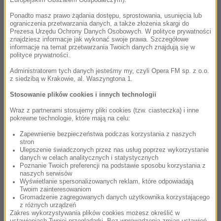
Europejskim Obszarem Gospodarczym).
Finding Neverland (Soundtrack) /
Marzyciel
Ponadto masz prawo żądania dostępu, sprostowania, usunięcia lub
ograniczenia przetwarzania danych, a także złożenia skargi do
Prezesa Urzędu Ochrony Danych Osobowych. W polityce prywatności
21:20
znajdziesz informacje jak wykonać swoje prawa. Szczegółowe
informacje na temat przetwarzania Twoich danych znajdują się w
Georges Delerue
polityce prywatności.
Love Theme/To The Ship
Administratorem tych danych jesteśmy my, czyli Opera FM sp. z o.o.
Joe Versus The Volcano (Original Motion Picture
z siedzibą w Krakowie, al. Waszyngtona 1.
Soundtrack)
Stosowanie plików cookies i innych technologii
Wraz z partnerami stosujemy pliki cookies (tzw. ciasteczka) i inne
21:24
pokrewne technologie, które mają na celu:
Joanna Kulig, Marcin Masecki
Zapewnienie bezpieczeństwa podczas korzystania z naszych
Dwa serduszka
stron
Ulepszenie świadczonych przez nas usług poprzez wykorzystanie
Cold War (Original Motion Picture Soundtrack) /
danych w celach analitycznych i statystycznych
Zimna wojna
Poznanie Twoich preferencji na podstawie sposobu korzystania z
naszych serwisów
Wyświetlanie spersonalizowanych reklam, które odpowiadają
Twoim zainteresowaniom
21:27
Gromadzenie zagregowanych danych użytkownika korzystającego
z różnych urządzeń
Rachel Portman
Zakres wykorzystywania plików cookies możesz określić w
Vianne Sets Up Shop