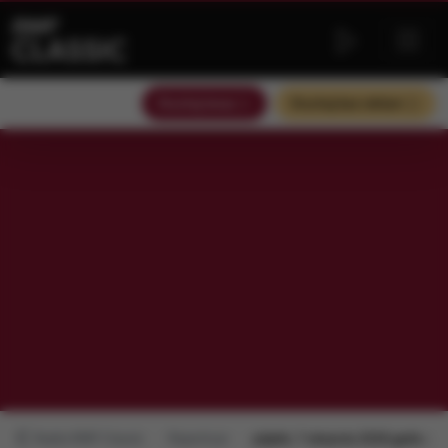
Słuchaj teraz
Słuchaj bez reklam
Radio RMF Classic
Repertuar
piątek, 7 sierpnia 2026 godz.: 21