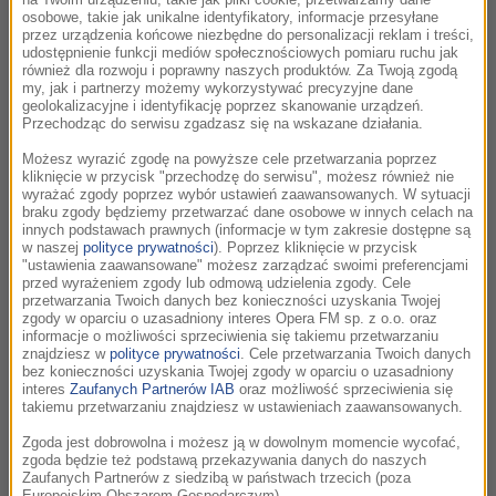
na Twoim urządzeniu, takie jak pliki cookie, przetwarzamy dane
osobowe, takie jak unikalne identyfikatory, informacje przesyłane
Eduard Strauss
przez urządzenia końcowe niezbędne do personalizacji reklam i treści,
Mit Vergnügen, Polka schnell, Op. 228
udostępnienie funkcji mediów społecznościowych pomiaru ruchu jak
New Year's Concert 2017 / Neujahrskonzert
również dla rozwoju i poprawny naszych produktów. Za Twoją zgodą
2017
my, jak i partnerzy możemy wykorzystywać precyzyjne dane
geolokalizacyjne i identyfikację poprzez skanowanie urządzeń.
Przechodząc do serwisu zgadzasz się na wskazane działania.
Możesz wyrazić zgodę na powyższe cele przetwarzania poprzez
21:08
kliknięcie w przycisk "przechodzę do serwisu", możesz również nie
wyrażać zgody poprzez wybór ustawień zaawansowanych. W sytuacji
Sergiusz Prokofiew
braku zgody będziemy przetwarzać dane osobowe w innych celach na
Symfonia Klasyczna (2)
innych podstawach prawnych (informacje w tym zakresie dostępne są
Prokofiev: Favourite Orchestral Suites, Alec
w naszej
polityce prywatności
). Poprzez kliknięcie w przycisk
McCowen (narrator), Sir Neville Marriner, Edo De
"ustawienia zaawansowane" możesz zarządzać swoimi preferencjami
przed wyrażeniem zgody lub odmową udzielenia zgody. Cele
Waart, André Previn, Bernard Haitink, London
przetwarzania Twoich danych bez konieczności uzyskania Twojej
Symphony Orchestra Los Angeles Philharmonic
zgody w oparciu o uzasadniony interes Opera FM sp. z o.o. oraz
Orchestra Rotterdam Philharmonic Orchestra
informacje o możliwości sprzeciwienia się takiemu przetwarzaniu
Royal Concertgebouw Orchestra
znajdziesz w
polityce prywatności
. Cele przetwarzania Twoich danych
bez konieczności uzyskania Twojej zgody w oparciu o uzasadniony
interes
Zaufanych Partnerów IAB
oraz możliwość sprzeciwienia się
takiemu przetwarzaniu znajdziesz w ustawieniach zaawansowanych.
21:15
Zgoda jest dobrowolna i możesz ją w dowolnym momencie wycofać,
Jan A.P. Kaczmarek
zgoda będzie też podstawą przekazywania danych do naszych
The Park On Piano
Zaufanych Partnerów z siedzibą w państwach trzecich (poza