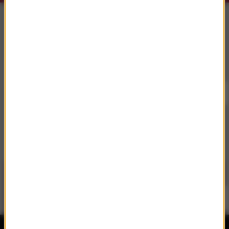
Słuchaj RMF Classic i RMF Classic+ w
aplikacji.
Pobierz i miej najpiękniejszą muzykę filmową i
klasyczną zawsze przy sobie.