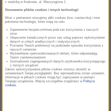
powieść, która najlepiej sprawdziłaby się na ekranie, ale
z siedzibą w Krakowie, al. Waszyngtona 1.
przede wszystkim na odpowiedniego partnera, z którym
Stosowanie plików cookies i innych technologii
moglibyśmy podjąć się przedsięwzięcia z prawdziwie
Wraz z partnerami stosujemy pliki cookies (tzw. ciasteczka) i inne
międzynarodowym rozmachem” – mówi, cytowany w
pokrewne technologie, które mają na celu:
komunikacie, i obiecuje, że widzowie mogą spodziewać się
Zapewnienie bezpieczeństwa podczas korzystania z naszych
czegoś, co na długo zapisze się w polskim, ale też
stron
zagranicznym świecie serialu.
Ulepszenie świadczonych przez nas usług poprzez wykorzystanie
danych w celach analitycznych i statystycznych
Poznanie Twoich preferencji na podstawie sposobu korzystania z
„Myślimy o tym projekcie jako o serialu, który ogląda się
naszych serwisów
jednym tchem i który wciąga widza w sam środek gry pełnej
Wyświetlanie spersonalizowanych reklam, które odpowiadają
Twoim zainteresowaniom
presji, manipulacji i moralnych wyborów. To opowieść o
Gromadzenie zagregowanych danych użytkownika korzystającego
świecie, w którym dziennikarska ingerencja może być
z różnych urządzeń
Zakres wykorzystywania plików cookies możesz określić w
zarówno aktem odwagi, jak i przekroczeniem niebezpiecznej
ustawieniach Twojej przeglądarki. Bez wprowadzenia zmian ustawień,
granicy. Projekt łączy intensywność gatunku z bardzo
informacje w plikach cookies mogą być zapisywane w pamięci
Twojego urządzenia. Więcej szczegółów znajdziesz w
Polityce
współczesnym, niepokojącym komentarzem społecznym” –
cookies
.
tłumaczy producentka kreatywna, Anna Nagler, która
wcześniej współpracowała z ATM Grupą przy serialu „W głębi
lasu”.
Książki Remigiusza Mroza sprzedały się w ponad 11