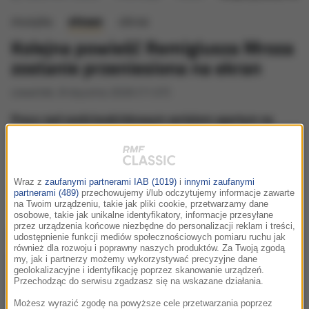
muzyka
słowo
obraz
Kolejna powieść Remigiusza Mroza
zostanie przeniesiona na ekran
czwartek, 8 stycznia 2026 (11:37)
Prace nad sześcioodcinkowym serialem opartym na
motywach książki Remigiusza Mroza "Piekło jest puste"
rozpoczęła ATM Grupa po nabyciu praw do tej powieści.
"Piekło jest puste" rozpoczyna cykl "Raport", który jest
Wraz z
zaufanymi partnerami IAB (1019)
i
innymi zaufanymi
serią thrillerów osadzonych w świecie dziennikarstwa
partnerami (489)
przechowujemy i/lub odczytujemy informacje zawarte
śledczego.
na Twoim urządzeniu, takie jak pliki cookie, przetwarzamy dane
osobowe, takie jak unikalne identyfikatory, informacje przesyłane
przez urządzenia końcowe niezbędne do personalizacji reklam i treści,
udostępnienie funkcji mediów społecznościowych pomiaru ruchu jak
również dla rozwoju i poprawny naszych produktów. Za Twoją zgodą
my, jak i partnerzy możemy wykorzystywać precyzyjne dane
geolokalizacyjne i identyfikację poprzez skanowanie urządzeń.
Przechodząc do serwisu zgadzasz się na wskazane działania.
Możesz wyrazić zgodę na powyższe cele przetwarzania poprzez