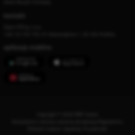
Dzień Muzyki Filmowej
kontakt
Opera FM sp. z o.o.
+48 123 703 703, Al. Waszyngtona 1, 30-204 Kraków
aplikacje mobilne
Copyright © 2026 RMF Classic
Korzystanie z serwisu oznacza akceptację
Regulaminu
.
Polityka Cookies
.
SpeakUp
.
Prywatność
.