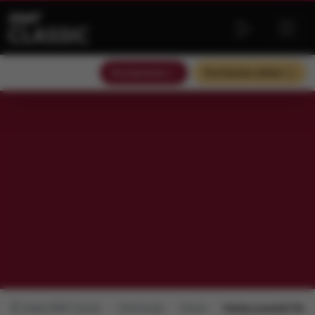
Słuchaj teraz
Słuchaj bez reklam
Radio RMF Classic
Informacje
Słowo