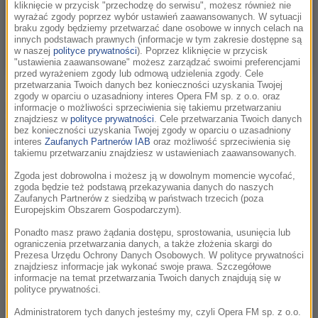
kliknięcie w przycisk "przechodzę do serwisu", możesz również nie
wyrażać zgody poprzez wybór ustawień zaawansowanych. W sytuacji
braku zgody będziemy przetwarzać dane osobowe w innych celach na
innych podstawach prawnych (informacje w tym zakresie dostępne są
w naszej
polityce prywatności
). Poprzez kliknięcie w przycisk
"ustawienia zaawansowane" możesz zarządzać swoimi preferencjami
przed wyrażeniem zgody lub odmową udzielenia zgody. Cele
Remigiusz Mróz / fot. PAP/Marcin Obara
przetwarzania Twoich danych bez konieczności uzyskania Twojej
zgody w oparciu o uzasadniony interes Opera FM sp. z o.o. oraz
Bohaterką powieści „Piekło jest puste” jest Patrycja Dobska,
informacje o możliwości sprzeciwienia się takiemu przetwarzaniu
znajdziesz w
polityce prywatności
. Cele przetwarzania Twoich danych
która po latach pracy w stacji NSI w końcu dostaje własny
bez konieczności uzyskania Twojej zgody w oparciu o uzasadniony
program interwencyjny. Dekadę po zaginięciu dziewczyny,
interes
Zaufanych Partnerów IAB
oraz możliwość sprzeciwienia się
takiemu przetwarzaniu znajdziesz w ustawieniach zaawansowanych.
którym niegdyś żyła cała Polska, dziennikarka dociera do
informacji rzucających zupełnie nowe światło na sprawę.
Zgoda jest dobrowolna i możesz ją w dowolnym momencie wycofać,
zgoda będzie też podstawą przekazywania danych do naszych
Emisja materiału, do którego dociera, sprowadza na nią
Zaufanych Partnerów z siedzibą w państwach trzecich (poza
ogromne zagrożenie.
Europejskim Obszarem Gospodarczym).
Ponadto masz prawo żądania dostępu, sprostowania, usunięcia lub
Powieść Mroza przeniesie teraz na mały ekran ATM Grupa,
ograniczenia przetwarzania danych, a także złożenia skargi do
co z zadowoleniem przyjmuje sam autor. „Od dawna marzyła
Prezesa Urzędu Ochrony Danych Osobowych. W polityce prywatności
znajdziesz informacje jak wykonać swoje prawa. Szczegółowe
mi się ekranizacja mojej książki, która dorównywałaby takim
informacje na temat przetwarzania Twoich danych znajdują się w
produkcjom jak »W głębi lasu« czy »Zachowaj spokój« na
polityce prywatności.
podstawie prozy Harlana Cobena. Czekałem na odpowiednią
Administratorem tych danych jesteśmy my, czyli Opera FM sp. z o.o.