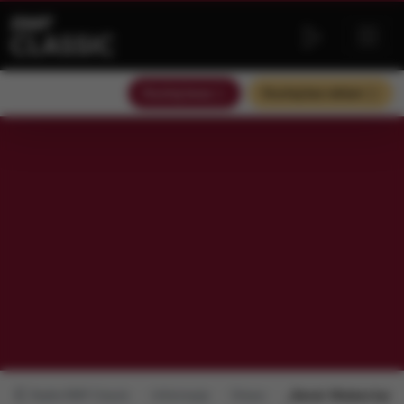
Słuchaj teraz
Słuchaj bez reklam
Radio RMF Classic
Informacje
Słowo