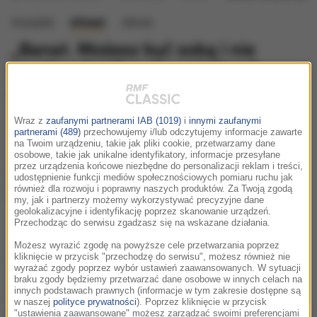
muzyka
słowo
obraz
„Banał. Możesz być sobą i nie
musisz płacić za to wstydem” -
posłuchajcie rozmowy Natalii Ryby
z Piotrem Białasiewiczem
Wraz z
zaufanymi partnerami IAB (1019)
i
innymi zaufanymi
wtorek, 7 kwietnia 2026 (16:26)
partnerami (489)
przechowujemy i/lub odczytujemy informacje zawarte
na Twoim urządzeniu, takie jak pliki cookie, przetwarzamy dane
osobowe, takie jak unikalne identyfikatory, informacje przesyłane
To szczera i bezpośrednia opowieść o emocjach, które
przez urządzenia końcowe niezbędne do personalizacji reklam i treści,
często uciszamy prostymi hasłami w stylu „inni mają
udostępnienie funkcji mediów społecznościowych pomiaru ruchu jak
również dla rozwoju i poprawny naszych produktów. Za Twoją zgodą
gorzej”. To nie poradnik, lecz zapis wewnętrznych
my, jak i partnerzy możemy wykorzystywać precyzyjne dane
geolokalizacyjne i identyfikację poprzez skanowanie urządzeń.
rozterek, niepewności i prób odnalezienia siebie w
Przechodząc do serwisu zgadzasz się na wskazane działania.
świecie, który wymaga, żeby wszystko było „ogarnięte”.
Możesz wyrazić zgodę na powyższe cele przetwarzania poprzez
To książka dla tych, którzy czują za dużo i myślą za
kliknięcie w przycisk "przechodzę do serwisu", możesz również nie
bardzo - i zaczynają rozumieć, że wcale nie są z tym
wyrażać zgody poprzez wybór ustawień zaawansowanych. W sytuacji
braku zgody będziemy przetwarzać dane osobowe w innych celach na
sami.
innych podstawach prawnych (informacje w tym zakresie dostępne są
w naszej
polityce prywatności
). Poprzez kliknięcie w przycisk
"ustawienia zaawansowane" możesz zarządzać swoimi preferencjami