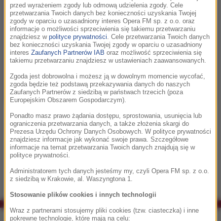
przed wyrażeniem zgody lub odmową udzielenia zgody. Cele
przetwarzania Twoich danych bez konieczności uzyskania Twojej
zgody w oparciu o uzasadniony interes Opera FM sp. z o.o. oraz
informacje o możliwości sprzeciwienia się takiemu przetwarzaniu
znajdziesz w
polityce prywatności
. Cele przetwarzania Twoich danych
bez konieczności uzyskania Twojej zgody w oparciu o uzasadniony
interes
Zaufanych Partnerów IAB
oraz możliwość sprzeciwienia się
takiemu przetwarzaniu znajdziesz w ustawieniach zaawansowanych.
Zgoda jest dobrowolna i możesz ją w dowolnym momencie wycofać,
zgoda będzie też podstawą przekazywania danych do naszych
Zaufanych Partnerów z siedzibą w państwach trzecich (poza
Europejskim Obszarem Gospodarczym).
Ponadto masz prawo żądania dostępu, sprostowania, usunięcia lub
ograniczenia przetwarzania danych, a także złożenia skargi do
posłuchaj
Prezesa Urzędu Ochrony Danych Osobowych. W polityce prywatności
znajdziesz informacje jak wykonać swoje prawa. Szczegółowe
Z autorem, Piotrem Białasiewiczem, rozmawia Natalia
informacje na temat przetwarzania Twoich danych znajdują się w
Ryba
polityce prywatności.
Administratorem tych danych jesteśmy my, czyli Opera FM sp. z o.o.
z siedzibą w Krakowie, al. Waszyngtona 1.
Stosowanie plików cookies i innych technologii
Wraz z partnerami stosujemy pliki cookies (tzw. ciasteczka) i inne
Co było grane w RMF Classic?
pokrewne technologie, które mają na celu: