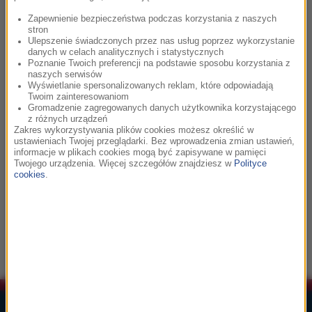
Zapewnienie bezpieczeństwa podczas korzystania z naszych
stron
06:22
Ulepszenie świadczonych przez nas usług poprzez wykorzystanie
danych w celach analitycznych i statystycznych
Mari Samuelsen, Olivia Belli
Poznanie Twoich preferencji na podstawie sposobu korzystania z
Sapias
naszych serwisów
Wyświetlanie spersonalizowanych reklam, które odpowiadają
Twoim zainteresowaniom
Gromadzenie zagregowanych danych użytkownika korzystającego
06:27
z różnych urządzeń
Zakres wykorzystywania plików cookies możesz określić w
Meryl Streep
ustawieniach Twojej przeglądarki. Bez wprowadzenia zmian ustawień,
informacje w plikach cookies mogą być zapisywane w pamięci
The Winner Takes It All
Twojego urządzenia. Więcej szczegółów znajdziesz w
Polityce
cookies
.
06:32
Jerzy Rogiewicz
Al - Inkluziv
Lista Przebojów Muzyki Filmowej