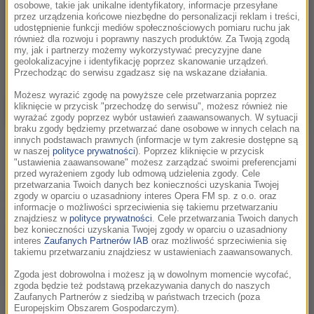
osobowe, takie jak unikalne identyfikatory, informacje przesyłane
przez urządzenia końcowe niezbędne do personalizacji reklam i treści,
udostępnienie funkcji mediów społecznościowych pomiaru ruchu jak
również dla rozwoju i poprawny naszych produktów. Za Twoją zgodą
my, jak i partnerzy możemy wykorzystywać precyzyjne dane
geolokalizacyjne i identyfikację poprzez skanowanie urządzeń.
Przechodząc do serwisu zgadzasz się na wskazane działania.
Możesz wyrazić zgodę na powyższe cele przetwarzania poprzez
kliknięcie w przycisk "przechodzę do serwisu", możesz również nie
wyrażać zgody poprzez wybór ustawień zaawansowanych. W sytuacji
braku zgody będziemy przetwarzać dane osobowe w innych celach na
fot. Maciej Czyżewski
innych podstawach prawnych (informacje w tym zakresie dostępne są
w naszej
polityce prywatności
). Poprzez kliknięcie w przycisk
To pierwsza edycja tego typu festiwalu w Polsce, ale mamy
"ustawienia zaawansowane" możesz zarządzać swoimi preferencjami
przed wyrażeniem zgody lub odmową udzielenia zgody. Cele
nadzieję, że nie skończy się na pilocie
– powiedział Rzecznik
przetwarzania Twoich danych bez konieczności uzyskania Twojej
Prasowy BNP Paribas Warsaw SerialCon, Michał Zalewski.
zgody w oparciu o uzasadniony interes Opera FM sp. z o.o. oraz
informacje o możliwości sprzeciwienia się takiemu przetwarzaniu
Na scenie dołączyły do niego Dyrektor Programowa Kaja
znajdziesz w
polityce prywatności
. Cele przetwarzania Twoich danych
Szafrańska oraz Dyrektor Kreatywna Magdalena Sroka.
W
bez konieczności uzyskania Twojej zgody w oparciu o uzasadniony
interes
Zaufanych Partnerów IAB
oraz możliwość sprzeciwienia się
czasie pandemii serial stał się dla nas ratunkiem, a także
takiemu przetwarzaniu znajdziesz w ustawieniach zaawansowanych.
najważniejszym językiem opowiadania i dlatego
Zgoda jest dobrowolna i możesz ją w dowolnym momencie wycofać,
postanowiliśmy z Szymonem Miszczakiem [dyrektorem
zgoda będzie też podstawą przekazywania danych do naszych
festiwalu, przyp. red.], że musimy zrobić festiwal poświęcony
Zaufanych Partnerów z siedzibą w państwach trzecich (poza
Europejskim Obszarem Gospodarczym).
serialom. Oczywistym było dla nas, że musi się to odbyć w