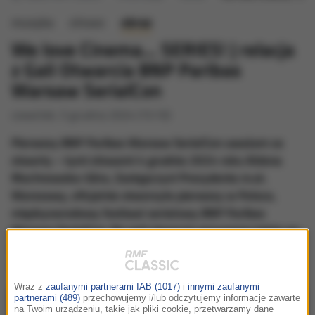
muzyka
słowo
obraz
We love Cinema… SERIES! | relacja
z Gali Otwarcia BNP Paribas
Warsaw SerialCon
czwartek, 5 grudnia 2024 (15:10)
Pierwszy BNP Paribas Warsaw SerialCon uważam za
otwarty – tymi słowami 4 grudnia 2024 roku Aldona
Machnowska-Góra, Zastępczyni Prezydenta m.st.
Warszawy, oficjalnie otworzyła pierwszy w Polsce,
międzynarodowy festiwal serialowy BNP Paribas
Warsaw SerialCon. Na gali otwarcia przyznano także po
raz pierwszy nagrodę CUTTING EDGE, która trafiła w
ręce Jareda Harrisa.
Wraz z
zaufanymi partnerami IAB (1017)
i
innymi zaufanymi
partnerami (489)
przechowujemy i/lub odczytujemy informacje zawarte
na Twoim urządzeniu, takie jak pliki cookie, przetwarzamy dane