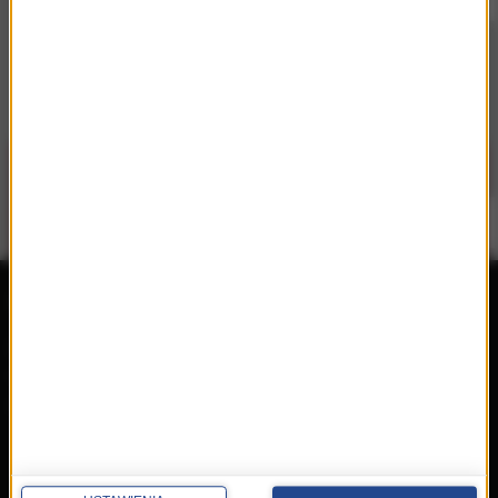
repertuar
radio
przedwczoraj
Programy
wczoraj
Informacje
dzisiaj
Ramówka
Ludzie
Odbiór
Nadawca