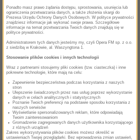
Warszawie. Nie udałoby się to, gdyby nie nasi partnerzy –
Ponadto masz prawo żądania dostępu, sprostowania, usunięcia lub
ograniczenia przetwarzania danych, a także złożenia skargi do
Urząd Miasta Stołecznego Warszawy, Stołeczna Estrada oraz
Prezesa Urzędu Ochrony Danych Osobowych. W polityce prywatności
BNP Paribas, którzy udowodnili nam nie raz, że ich hasło „We
znajdziesz informacje jak wykonać swoje prawa. Szczegółowe
informacje na temat przetwarzania Twoich danych znajdują się w
love Cinema” jest prawdziwe
– powiedziała Magdalena
polityce prywatności.
Sroka. Kaja Szafrańska dodała:
Celebrujemy seriale, ponieważ
Administratorem tych danych jesteśmy my, czyli Opera FM sp. z o.o.
ich sztuka niczym nie ustępuje sztuce filmowej.
z siedzibą w Krakowie, al. Waszyngtona 1.
To, że tu jesteśmy jako partner tytularny jest dla nas
Stosowanie plików cookies i innych technologii
naturalne. Mamy ambicje, by za parę lat ten warszawski
Wraz z partnerami stosujemy pliki cookies (tzw. ciasteczka) i inne
festiwal był tym największym i najbardziej znanym
pokrewne technologie, które mają na celu:
festiwalem serialowym w Europie. Seriale to nie tylko
Zapewnienie bezpieczeństwa podczas korzystania z naszych
rozrywka, ale pomagają nam także podejmować dobre
stron
Ulepszenie świadczonych przez nas usług poprzez wykorzystanie
decyzje. Jesteśmy tu, bo nie mogłoby nas tu zabraknąć
–
danych w celach analitycznych i statystycznych
powiedział Prezes Zarządu BNP Paribas Przemysław Gdański.
Poznanie Twoich preferencji na podstawie sposobu korzystania z
naszych serwisów
Wyświetlanie spersonalizowanych reklam, które odpowiadają
Aldona Machnowska-Góra, Zastępczyni Prezydenta m.st.
Twoim zainteresowaniom
Warszawyswoją wypowiedź zaczęła słowami -
Najgorzej jest
Gromadzenie zagregowanych danych użytkownika korzystającego
z różnych urządzeń
doprowadzić do pierwszego klapsa, ale na szczęście mamy to
Zakres wykorzystywania plików cookies możesz określić w
już za sobą. Nie ma lepszego miejsca niż Warszawa, która jest
ustawieniach Twojej przeglądarki. Bez wprowadzenia zmian ustawień,