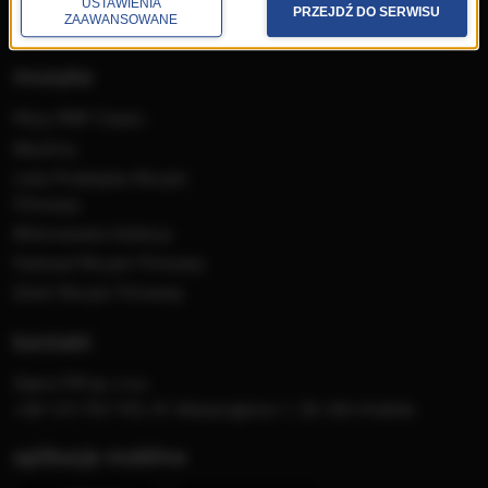
USTAWIENIA
PRZEJDŹ DO SERWISU
ZAAWANSOWANE
Konkursy i akcje specjalne
muzyka
Płyty RMF Classic
MocArty
Lista Przebojów Muzyki
Filmowej
Mistrzowska Kolekcja
Festiwal Muzyki Filmowej
Dzień Muzyki Filmowej
kontakt
Opera FM sp. z o.o.
+48 123 703 703, Al. Waszyngtona 1, 30-204 Kraków
aplikacje mobilne