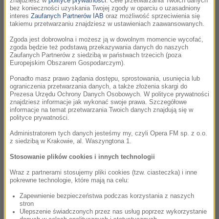
znajdziesz w
polityce prywatności
. Cele przetwarzania Twoich danych
Żyjemy w spolaryzowanych czasach. Sądzę, że wszyscy
bez konieczności uzyskania Twojej zgody w oparciu o uzasadniony
interes
Zaufanych Partnerów IAB
oraz możliwość sprzeciwienia się
powinniśmy o tym pamiętać i skupić się na budowaniu
takiemu przetwarzaniu znajdziesz w ustawieniach zaawansowanych.
wspólnoty. Oczywiście, krytyka i prawo zabierania głosu
Zgoda jest dobrowolna i możesz ją w dowolnym momencie wycofać,
stanowią część demokracji – zwróciła uwagę.
zgoda będzie też podstawą przekazywania danych do naszych
Zaufanych Partnerów z siedzibą w państwach trzecich (poza
Europejskim Obszarem Gospodarczym).
Tego wieczoru Złotego Niedźwiedzia dla najlepszego filmu
otrzymały „Yellow Letters” İlkera Çataka. Opowieść śledzi
Ponadto masz prawo żądania dostępu, sprostowania, usunięcia lub
ograniczenia przetwarzania danych, a także złożenia skargi do
losy pary uznanych artystów z Ankary, którzy padają ofiarą
Prezesa Urzędu Ochrony Danych Osobowych. W polityce prywatności
represji politycznych wymierzonych w tureckich
znajdziesz informacje jak wykonać swoje prawa. Szczegółowe
informacje na temat przetwarzania Twoich danych znajdują się w
intelektualistów. Tracą pracę, dom i nadzieję na lepszą
polityce prywatności.
przyszłość dla swojej nastoletniej córki.
Administratorem tych danych jesteśmy my, czyli Opera FM sp. z o.o.
z siedzibą w Krakowie, al. Waszyngtona 1.
– Fabuła ukazuje opozycję między językiem totalitarnym i
Stosowanie plików cookies i innych technologii
empatycznym językiem sztuki filmowej. Odczytaliśmy ją jako
przerażającą przepowiednię, spojrzenie w niedaleką
Wraz z partnerami stosujemy pliki cookies (tzw. ciasteczka) i inne
pokrewne technologie, które mają na celu:
przyszłość, która mogłaby wydarzyć się również w naszych
państwach. Obraz poruszył nas wszystkich, którzy
Zapewnienie bezpieczeństwa podczas korzystania z naszych
stron
dostrzegamy oznaki despotyzmu w swoim kraju lub okolicy.
Ulepszenie świadczonych przez nas usług poprzez wykorzystanie