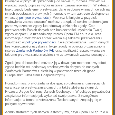
kliknięcie w przycisk "przechodzę do serwisu", możesz również nie
wyrażać zgody poprzez wybór ustawień zaawansowanych. W sytuacji
braku zgody będziemy przetwarzać dane osobowe w innych celach na
innych podstawach prawnych (informacje w tym zakresie dostępne są
w naszej
polityce prywatności
). Poprzez kliknięcie w przycisk
"ustawienia zaawansowane" możesz zarządzać swoimi preferencjami
Mark Ruffalo /ALLISON DINNER /PAP/EPA
przed wyrażeniem zgody lub odmową udzielenia zgody. Cele
przetwarzania Twoich danych bez konieczności uzyskania Twojej
„Wczoraj mieliśmy niespodziankę na spektaklu »Serca na
zgody w oparciu o uzasadniony interes Opera FM sp. z o.o. oraz
odwyku«, bo oglądał nas i potem odwiedził w garderobie
informacje o możliwości sprzeciwienia się takiemu przetwarzaniu
znajdziesz w
polityce prywatności
. Cele przetwarzania Twoich danych
Mark Ruffalo, z którym miałem przyjemność ostatnio
bez konieczności uzyskania Twojej zgody w oparciu o uzasadniony
pracować w Rzymie. (…) Byliśmy wniebowzięci” – napisał na
interes
Zaufanych Partnerów IAB
oraz możliwość sprzeciwienia się
takiemu przetwarzaniu znajdziesz w ustawieniach zaawansowanych.
swoim Instagramie Cezary Żak.
Zgoda jest dobrowolna i możesz ją w dowolnym momencie wycofać,
Na zdjęciu, które zamieścił, widzimy członków obsady
zgoda będzie też podstawą przekazywania danych do naszych
Zaufanych Partnerów z siedzibą w państwach trzecich (poza
spektaklu – Hannę Śleszyńską, Katarzynę i Cezarego Żaków
Europejskim Obszarem Gospodarczym).
oraz Michała Pielę. W kadrze znaleźli się również m.in.
Ponadto masz prawo żądania dostępu, sprostowania, usunięcia lub
czterokrotnie nominowany do Oscara aktor oraz światowej
ograniczenia przetwarzania danych, a także złożenia skargi do
sławy charakteryzator, Waldemar Pokromski, który też jest
Prezesa Urzędu Ochrony Danych Osobowych. W polityce prywatności
znajdziesz informacje jak wykonać swoje prawa. Szczegółowe
zaangażowany w film „Santo Subito!”.
informacje na temat przetwarzania Twoich danych znajdują się w
polityce prywatności.
„Było dużo śmiechu i opowieści z doświadczeń teatralnych” –
Administratorem tych danych jesteśmy my, czyli Opera FM sp. z o.o.
dodała na swoich portalach społecznościowych Katarzyna