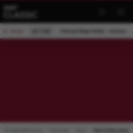
od 11:00
Filmowa Mapa Polski – konkurs
ON AIR
Radio RMF Classic
Informacje
Obraz