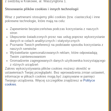
z siedzibą w Krakowie, al. Waszyngtona 1.
Żak. Z kolei Śleszyńska pod postem Cezarego Żaka
Stosowanie plików cookies i innych technologii
stwierdziła: „Byliśmy wniebowzięci i lekko stremowani, ale
szczęśliwi”.
Wraz z partnerami stosujemy pliki cookies (tzw. ciasteczka) i inne
pokrewne technologie, które mają na celu:
Mark Ruffalo i Cezary Żak poznali się na planie filmu „Santo
Zapewnienie bezpieczeństwa podczas korzystania z naszych
Subito!”, do którego w marcu w Rzymie ruszyły zdjęcia. To
stron
Ulepszenie świadczonych przez nas usług poprzez wykorzystanie
thriller w reżyserii francuskiego twórcy, Bertranda Bonello.
danych w celach analitycznych i statystycznych
Główną rolę gra w nim gwiazdor Marvela, Mark Ruffalo.
Poznanie Twoich preferencji na podstawie sposobu korzystania z
naszych serwisów
Wciela się w amerykańskiego księdza, który tuż po śmierci
Wyświetlanie spersonalizowanych reklam, które odpowiadają
Jana Pawła II, pracuje przy jego procesie beatyfikacyjnym.
Twoim zainteresowaniom
Gromadzenie zagregowanych danych użytkownika korzystającego
Karola Wojtyłę portretuje Andrzej Chyra, a kardynała
z różnych urządzeń
Stanisława Dziwisza – Cezary Żak.
Zakres wykorzystywania plików cookies możesz określić w
ustawieniach Twojej przeglądarki. Bez wprowadzenia zmian ustawień,
informacje w plikach cookies mogą być zapisywane w pamięci
U boku Ruffalo pojawia się Charlotte Rampling, która gra
Twojego urządzenia. Więcej szczegółów znajdziesz w
Polityce
polsko-amerykańską filozofkę, Annę-Teresę Tymieniecką.
cookies
.
Była ona przyjaciółką Jana Pawła II, z którym przez lata
korespondowała.
Na początku prac nad filmem media podawały, że zdjęcia do