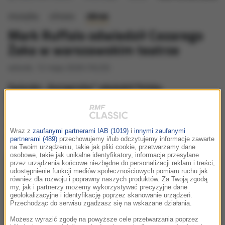
muzyka
słowo
obraz
Mark Ruffalo odwiedził Cezarego
Żaka w warszawskim teatrze
wtorek, 12 maja 2026 (16:25)
Gwiazdor „Avengersów” odwiedził Polskę.
Nieoczekiwanie, podczas swojej wizyty w Warszawie
Mark Ruffalo zawitał do teatru Scena Relax. Tam
spotkał się z Cezarym Żakiem, którego poznał na planie
Wraz z
zaufanymi partnerami IAB (1019)
i
innymi zaufanymi
filmu "Santo Subito!"
partnerami (489)
przechowujemy i/lub odczytujemy informacje zawarte
na Twoim urządzeniu, takie jak pliki cookie, przetwarzamy dane
osobowe, takie jak unikalne identyfikatory, informacje przesyłane
przez urządzenia końcowe niezbędne do personalizacji reklam i treści,
udostępnienie funkcji mediów społecznościowych pomiaru ruchu jak
również dla rozwoju i poprawny naszych produktów. Za Twoją zgodą
my, jak i partnerzy możemy wykorzystywać precyzyjne dane
geolokalizacyjne i identyfikację poprzez skanowanie urządzeń.
Przechodząc do serwisu zgadzasz się na wskazane działania.
Możesz wyrazić zgodę na powyższe cele przetwarzania poprzez