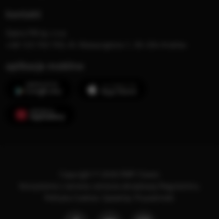
kontakt
Opera FM sp. z o.o.
+48 123 703 703, Al. Waszyngtona 1, 30-204 Kraków
aplikacje mobilne
Copyright © 2026 RMF Classic
Korzystanie z serwisu oznacza akceptację
Regulaminu
.
Polityka Cookies
.
SpeakUp
.
Prywatność
.