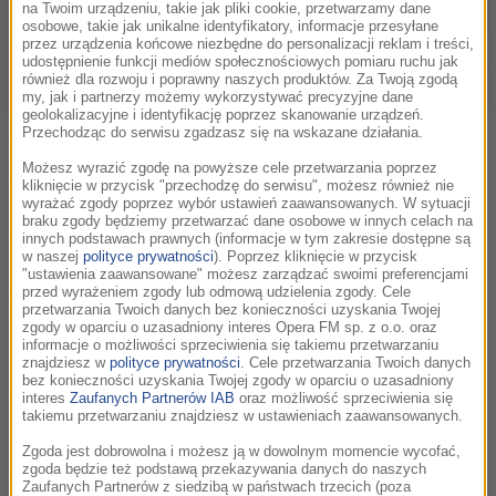
na Twoim urządzeniu, takie jak pliki cookie, przetwarzamy dane
osobowe, takie jak unikalne identyfikatory, informacje przesyłane
przez urządzenia końcowe niezbędne do personalizacji reklam i treści,
udostępnienie funkcji mediów społecznościowych pomiaru ruchu jak
również dla rozwoju i poprawny naszych produktów. Za Twoją zgodą
my, jak i partnerzy możemy wykorzystywać precyzyjne dane
geolokalizacyjne i identyfikację poprzez skanowanie urządzeń.
Przechodząc do serwisu zgadzasz się na wskazane działania.
Tegoroczna identyfikacja wizualna Mastercard OFF CAMERA
czerpie inspirację z jednego z najbardziej nieuchwytnych
Możesz wyrazić zgodę na powyższe cele przetwarzania poprzez
kliknięcie w przycisk "przechodzę do serwisu", możesz również nie
zjawisk natury – zorzy. To właśnie w niej odnajdujemy
wyrażać zgody poprzez wybór ustawień zaawansowanych. W sytuacji
odbicie współczesnego świata: zmiennego, pulsującego i
braku zgody będziemy przetwarzać dane osobowe w innych celach na
innych podstawach prawnych (informacje w tym zakresie dostępne są
zbudowanego z nakładających się na siebie warstw
w naszej
polityce prywatności
). Poprzez kliknięcie w przycisk
doświadczeń. Zorza nie jest statycznym obrazem - to proces.
"ustawienia zaawansowane" możesz zarządzać swoimi preferencjami
przed wyrażeniem zgody lub odmową udzielenia zgody. Cele
Tak jak kino, rodzi się w ciemności, by nagle rozświetlić
przetwarzania Twoich danych bez konieczności uzyskania Twojej
przestrzeń pełnią barw. Symbolizuje moment, w którym
zgody w oparciu o uzasadniony interes Opera FM sp. z o.o. oraz
informacje o możliwości sprzeciwienia się takiemu przetwarzaniu
nasze osobiste historie – często ukryte w mroku – spotykają
znajdziesz w
polityce prywatności
. Cele przetwarzania Twoich danych
się z emocjami innych, tworząc wspólną, świetlistą tkankę.
bez konieczności uzyskania Twojej zgody w oparciu o uzasadniony
interes
Zaufanych Partnerów IAB
oraz możliwość sprzeciwienia się
Zorza nie jest zjawiskiem oczywistym ani gwarantowanym.
takiemu przetwarzaniu znajdziesz w ustawieniach zaawansowanych.
Nie można jej wymusić ani zaplanować. By ją dostrzec,
Zgoda jest dobrowolna i możesz ją w dowolnym momencie wycofać,
trzeba wykazać się pokorą i cierpliwością, trwać w gotowości
zgoda będzie też podstawą przekazywania danych do naszych
i umieć patrzeć w mrok z nadzieją. To samo dotyczy kina –
Zaufanych Partnerów z siedzibą w państwach trzecich (poza