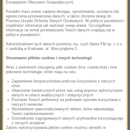
Europejskim Obszarem Gospodarczym).
najpiękniejsze historie objawiają się tym, którzy potrafią
czekać.
Ponadto masz prawo żądania dostępu, sprostowania, usunięcia lub
ograniczenia przetwarzania danych, a także złożenia skargi do
Prezesa Urzędu Ochrony Danych Osobowych. W polityce prywatności
Ta ulotna, barwna koncepcja znajduje swoje bezpośrednie
znajdziesz informacje jak wykonać swoje prawa. Szczegółowe
odzwierciedlenie w programie festiwalu, który jak co roku
informacje na temat przetwarzania Twoich danych znajdują się w
polityce prywatności.
zaskoczy niezależnymi i nieoczywistymi produkcjami.
Mastercard OFF CAMERA to przestrzeń, w której każdy widz
Administratorem tych danych jesteśmy my, czyli Opera FM sp. z o.o.
z siedzibą w Krakowie, al. Waszyngtona 1.
– niezależnie od swoich kinowych preferencji – odnajdzie
coś, co poruszy jego osobistą wrażliwość. Sercem festiwalu
Stosowanie plików cookies i innych technologii
pozostają emocjonujące zmagania konkursowe.
Wraz z partnerami stosujemy pliki cookies (tzw. ciasteczka) i inne
Międzynarodowe Jury, którego skład poznamy już wkrótce,
pokrewne technologie, które mają na celu:
wyłoni laureata Konkursu Głównego „Wytyczanie Drogi”,
Zapewnienie bezpieczeństwa podczas korzystania z naszych
walczącego o prestiżową Krakowską Nagrodę Filmową im.
stron
Ulepszenie świadczonych przez nas usług poprzez wykorzystanie
Andrzeja Wajdy. Równie wielkie emocje wzbudza Konkurs
danych w celach analitycznych i statystycznych
Polskich Filmów Fabularnych, prezentujący to, co w
Poznanie Twoich preferencji na podstawie sposobu korzystania z
naszych serwisów
rodzimym kinie najbardziej odważne i świeże. Obok
Wyświetlanie spersonalizowanych reklam, które odpowiadają
żelaznych punktów programu, takich jak sekcje stałe:
Twoim zainteresowaniom
Gromadzenie zagregowanych danych użytkownika korzystającego
Amerykańscy Niezależni czy Festiwalowe Hity, tegoroczna
z różnych urządzeń
edycja przyniesie szereg niespodzianek i nowych sekcji
Zakres wykorzystywania plików cookies możesz określić w