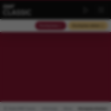
Słuchaj teraz
Słuchaj bez reklam
Radio RMF Classic
Informacje
Obraz