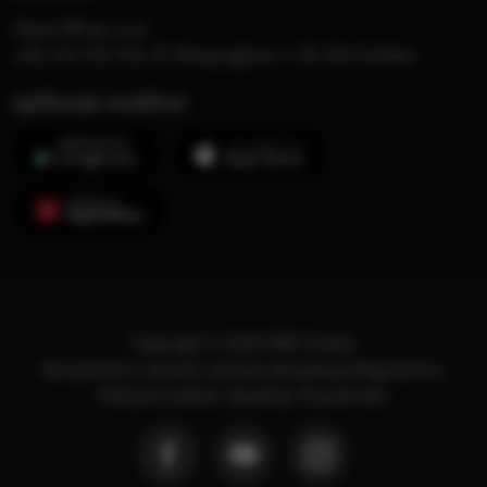
Opera FM sp. z o.o.
+48 123 703 703, Al. Waszyngtona 1, 30-204 Kraków
aplikacje mobilne
Copyright © 2026 RMF Classic
Korzystanie z serwisu oznacza akceptację
Regulaminu
.
Polityka Cookies
.
SpeakUp
.
Prywatność
.