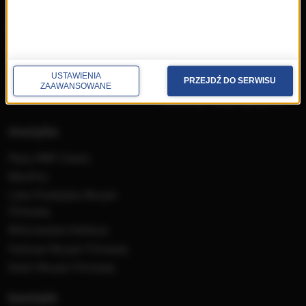
wczoraj
Informacje
dzisiaj
Ramówka
Ludzie
Odbiór
USTAWIENIA
Nadawca
PRZEJDŹ DO SERWISU
ZAAWANSOWANE
Konkursy i akcje specjalne
muzyka
Płyty RMF Classic
MocArty
Lista Przebojów Muzyki
Filmowej
Mistrzowska Kolekcja
Festiwal Muzyki Filmowej
Dzień Muzyki Filmowej
kontakt