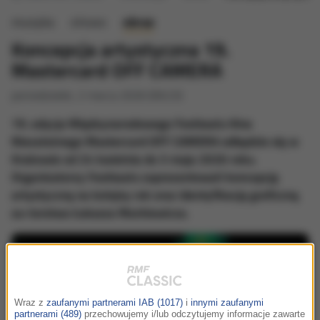
muzyka
słowo
obraz
Koncepcja artystyczna 19.
Mastercard OFF CAMERA
poniedziałek, 2 marca 2026 (09:23)
19. edycja Międzynarodowego Festiwalu Kina
Niezależnego Mastercard OFF CAMERA odbędzie się w
Krakowie od 24 kwietnia do 3 maja 2026 roku.
Organizatorzy Festiwalu zaprezentowali koncepcję
artystyczną na kolejny rok oraz identyfikację graficzną
au-torstwa Łukasza Markiewicza.
Wraz z
zaufanymi partnerami IAB (1017)
i
innymi zaufanymi
partnerami (489)
przechowujemy i/lub odczytujemy informacje zawarte