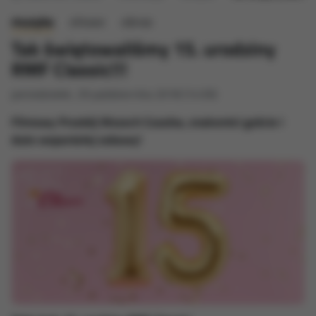
muzyka
słowo
obraz
Tak świętowaliśmy 15. urodziny
RMF Classic!!!
poniedziałek, 29 października 2018 (14:59)
Filmowy Przebój Wszech Czasów, znakomici goście i
dużo wspaniałej zabawy!