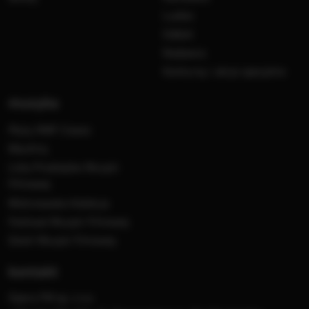
Ludzie
Odbiór
Nadawca
Konkursy i akcje specjalne
muzyka
Płyty RMF Classic
MocArty
Lista Przebojów Muzyki
Filmowej
Mistrzowska Kolekcja
Festiwal Muzyki Filmowej
Dzień Muzyki Filmowej
kontakt
Opera FM sp. z o.o.