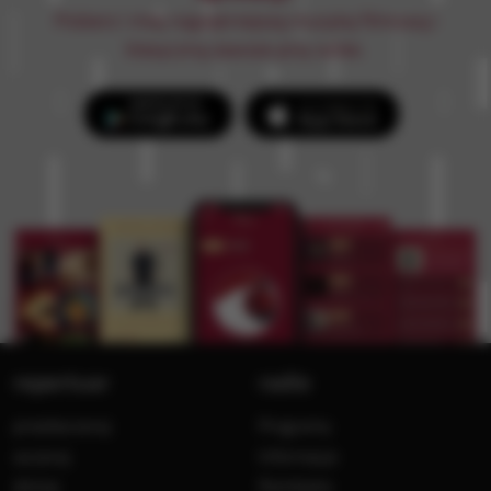
Pobierz i miej najpiękniejszą muzykę filmową i
klasyczną zawsze przy sobie.
repertuar
radio
przedwczoraj
Programy
wczoraj
Informacje
dzisiaj
Ramówka