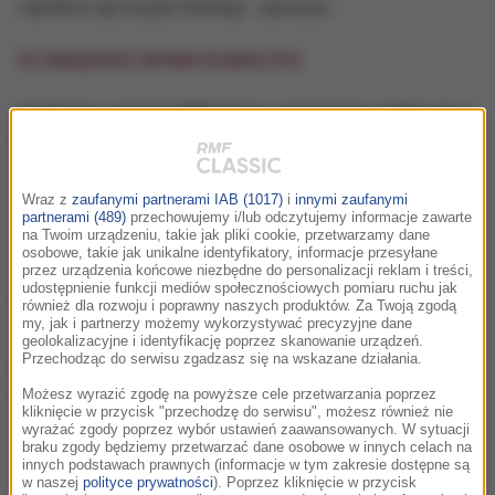
radiofonii top muzyki filmowej
- zaznacza.
TU ZNAJDZIESZ WYNIKI PLEBISCYTU!
Urodzinowy program RMF Classic rozpoczął się o 9:00 rano i
trwał 12 godzin non stop!
Przez cały dzień - oprócz dziennikarzy stacji - utwory ze
Wraz z
zaufanymi partnerami IAB (1017)
i
innymi zaufanymi
zwycięskiej setki przebojów filmowych prezentowali również
partnerami (489)
przechowujemy i/lub odczytujemy informacje zawarte
na Twoim urządzeniu, takie jak pliki cookie, przetwarzamy dane
słuchacze i zaproszeni do studia goście. A byli w tym gronie
osobowe, takie jak unikalne identyfikatory, informacje przesyłane
między innymi: Michał Lorenc, Zbigniew Preisner, Anna
przez urządzenia końcowe niezbędne do personalizacji reklam i treści,
udostępnienie funkcji mediów społecznościowych pomiaru ruchu jak
Maria Jopek, Dorota Miśkiewicz, Motion Trio, Włodek Pawlik i
również dla rozwoju i poprawny naszych produktów. Za Twoją zgodą
wielu innych.
my, jak i partnerzy możemy wykorzystywać precyzyjne dane
geolokalizacyjne i identyfikację poprzez skanowanie urządzeń.
Przechodząc do serwisu zgadzasz się na wskazane działania.
POSŁUCHAJ NAJLEPSZYCH FRAGMENTÓW NASZEGO
URODZINOWEGO PROGRAMU!!!
Możesz wyrazić zgodę na powyższe cele przetwarzania poprzez
kliknięcie w przycisk "przechodzę do serwisu", możesz również nie
wyrażać zgody poprzez wybór ustawień zaawansowanych. W sytuacji
posłuchaj
15 lat RMF Classic
braku zgody będziemy przetwarzać dane osobowe w innych celach na
innych podstawach prawnych (informacje w tym zakresie dostępne są
w naszej
polityce prywatności
). Poprzez kliknięcie w przycisk