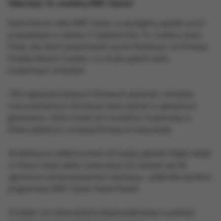
Takie były 15. urodziny RMF Classic!
Dziennikarze radia RMF Classic w szczególny sposób uczcili
przypadające w sobotę 27 października 15. urodziny stacji.
Przez cały dzień prezentowali wyniki Plebiscytu na Filmowy
Przebój Wszech Czasów, a w studiu gościli wielu
znakomitych artystów!
100 najpopularniejszych filmowych piosenek i tematów
instrumentalnych słuchacze stacji wybrali w specjalnym
głosowaniu, które trwało od 3 września. To pierwszy w
Polsce plebiscyt z muzyką filmową na taką skalę!
W plebiscycie oddano prawie 40 tysięcy głosów! Nigdy dotąd
w historii stacji żadna nasza akcja nie cieszyła się tak
ogromnym zainteresowaniem słuchaczy
- podkreśla dyrektor
programowy RMF Classic Paweł Pawlik.
To dzięki nim stworzyliśmy bezprecedensowy w polskiej