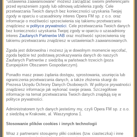
"ustawienia zaawansowane" możesz zarządzać swoimi preferencjami
przed wyrażeniem zgody lub odmową udzielenia zgody. Cele
przetwarzania Twoich danych bez konieczności uzyskania Twojej
zgody w oparciu o uzasadniony interes Opera FM sp. z o.o. oraz
informacje o możliwości sprzeciwienia się takiemu przetwarzaniu
znajdziesz w
polityce prywatności
. Cele przetwarzania Twoich danych
bez konieczności uzyskania Twojej zgody w oparciu o uzasadniony
interes
Zaufanych Partnerów IAB
oraz możliwość sprzeciwienia się
takiemu przetwarzaniu znajdziesz w ustawieniach zaawansowanych.
Zgoda jest dobrowolna i możesz ją w dowolnym momencie wycofać,
zgoda będzie też podstawą przekazywania danych do naszych
Zaufanych Partnerów z siedzibą w państwach trzecich (poza
Europejskim Obszarem Gospodarczym).
Ponadto masz prawo żądania dostępu, sprostowania, usunięcia lub
ograniczenia przetwarzania danych, a także złożenia skargi do
Prezesa Urzędu Ochrony Danych Osobowych. W polityce prywatności
znajdziesz informacje jak wykonać swoje prawa. Szczegółowe
informacje na temat przetwarzania Twoich danych znajdują się w
Nie lada gratką, przygotowaną specjalnie z myślą o wiernych Słuchaczach
polityce prywatności.
RMF Classic, był również występ na żywo Orkiestry Reprezentacyjnej AGH
Administratorem tych danych jesteśmy my, czyli Opera FM sp. z o.o.
w Krakowie!
z siedzibą w Krakowie, al. Waszyngtona 1.
ZOBACZCIE GALERIĘ ZDJĘĆ Z NASZYCH URODZIN!
Stosowanie plików cookies i innych technologii
Wraz z partnerami stosujemy pliki cookies (tzw. ciasteczka) i inne