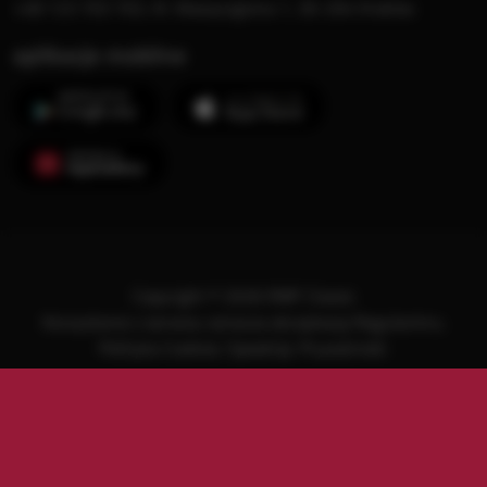
+48 123 703 703, Al. Waszyngtona 1, 30-204 Kraków
aplikacje mobilne
Copyright © 2026 RMF Classic
Korzystanie z serwisu oznacza akceptację
Regulaminu
.
Polityka Cookies
.
SpeakUp
.
Prywatność
.