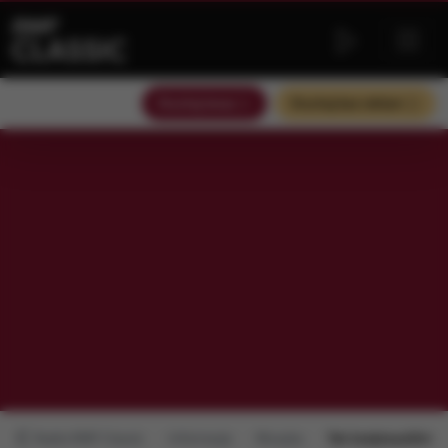
Słuchaj teraz
Słuchaj bez reklam
Radio RMF Classic
Informacje
Muzyka