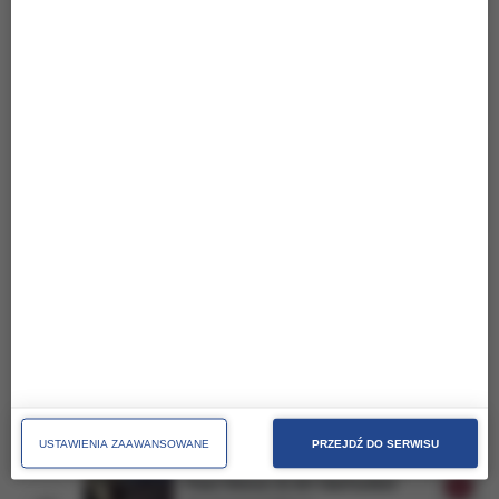
Jan Hammer
16
Crockett's Theme
POLICJANCI Z MIAMI
Celine Dion/James Horner
17
My Heart Will Go On
TITANIC
Leszek Mozdzer/Jan A. P. Kaczmarek
18
The Park On Piano
MARZYCIEL
Roy Orbison
19
Oh, Pretty Woman
PRETTY WOMAN
USTAWIENIA ZAAWANSOWANE
PRZEJDŹ DO SERWISU
Paul Simon & Art Garfunkel