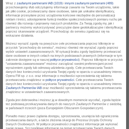
Wraz z
zaufanymi partnerami IAB (1019)
i
innymi zaufanymi partnerami (489)
Jacenty P.
przechowujemy i/lub odczytujemy informacje zawarte na Twoim urządzeniu, takie
jak pliki cookie, przetwarzamy dane osobowe, takie jak unikalne identyfikatory,
Zbigniew N.
informacje przesyłane przez urządzenia końcowe niezbędne do personalizacji
Jan H.
reklam i treści, udostępnienie funkcji mediów społecznościowych pomiaru ruchu jak
również dla rozwoju i poprawny naszych produktów. Za Twoją zgodą my, jak i
Tomasz C.
partnerzy możemy wykorzystywać precyzyjne dane geolokalizacyjne i identyfikację
poprzez skanowanie urządzeń. Przechodząc do serwisu zgadzasz się na
Robert P.
wskazane działania.
Pola B.
Możesz wyrazić zgodę na powyższe cele przetwarzania poprzez kliknięcie w
Katarzyna C.
przycisk "przechodzę do serwisu", możesz również nie wyrażać zgody poprzez
wybór ustawień zaawansowanych. W sytuacji braku zgody będziemy przetwarzać
dane osobowe w innych celach na innych podstawach prawnych (informacje w tym
zakresie dostępne są w naszej
polityce prywatności
). Poprzez kliknięcie w przycisk
Laureaci zostaną przez nas powiadomieni o sposobie
"ustawienia zaawansowane" możesz zarządzać swoimi preferencjami przed
odbioru nagród.
wyrażeniem zgody lub odmową udzielenia zgody. Cele przetwarzania Twoich
danych bez konieczności uzyskania Twojej zgody w oparciu o uzasadniony interes
Opera FM sp. z o.o. oraz informacje o możliwości sprzeciwienia się takiemu
przetwarzaniu znajdziesz w
polityce prywatności
. Cele przetwarzania Twoich
danych bez konieczności uzyskania Twojej zgody w oparciu o uzasadniony interes
Zaufanych Partnerów IAB
oraz możliwość sprzeciwienia się takiemu przetwarzaniu
Oto lista 20 utworów, które uzyskały największą ilość
znajdziesz w ustawieniach zaawansowanych.
głosów:
Zgoda jest dobrowolna i możesz ją w dowolnym momencie wycofać, zgoda będzie
też podstawą przekazywania danych do naszych Zaufanych Partnerów z siedzibą
w państwach trzecich (poza Europejskim Obszarem Gospodarczym).
Hans Zimmer/Lisa Gerrard
1
Ponadto masz prawo żądania dostępu, sprostowania, usunięcia lub ograniczenia
Now We Are Free
przetwarzania danych, a także złożenia skargi do Prezesa Urzędu Ochrony
GLADIATOR
Danych Osobowych. W polityce prywatności znajdziesz informacje jak wykonać
swoje prawa. Szczegółowe informacje na temat przetwarzania Twoich danych