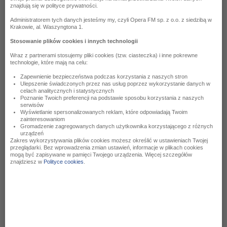
znajdują się w polityce prywatności.
Michał Lorenc
Administratorem tych danych jesteśmy my, czyli Opera FM sp. z o.o. z siedzibą w
2
Taniec Eleny
Krakowie, al. Waszyngtona 1.
BANDYTA
Stosowanie plików cookies i innych technologii
Wraz z partnerami stosujemy pliki cookies (tzw. ciasteczka) i inne pokrewne
technologie, które mają na celu:
Enya
3
May It Be
Zapewnienie bezpieczeństwa podczas korzystania z naszych stron
Ulepszenie świadczonych przez nas usług poprzez wykorzystanie danych w
WŁADCA PIERŚCIENI: DRUŻYNA PIERŚCIENIA
celach analitycznych i statystycznych
Poznanie Twoich preferencji na podstawie sposobu korzystania z naszych
serwisów
Wyświetlanie spersonalizowanych reklam, które odpowiadają Twoim
Ennio Morricone
zainteresowaniom
4
Gabriel's Oboe
Gromadzenie zagregowanych danych użytkownika korzystającego z różnych
urządzeń
MISJA
Zakres wykorzystywania plików cookies możesz określić w ustawieniach Twojej
przeglądarki. Bez wprowadzenia zmian ustawień, informacje w plikach cookies
mogą być zapisywane w pamięci Twojego urządzenia. Więcej szczegółów
znajdziesz w
Polityce cookies
.
John Debney
5
Resurrection
PASJA
Louis Armstron
6
What a Wonderful World