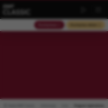
Słuchaj teraz
Słuchaj bez reklam
Radio RMF Classic
Informacje
Inne