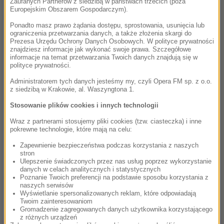
Zaufanych Partnerów z siedzibą w państwach trzecich (poza
Europejskim Obszarem Gospodarczym).
InCoiny – punkty lojalnościowe, które
Ponadto masz prawo żądania dostępu, sprostowania, usunięcia lub
zbierasz automatycznie
ograniczenia przetwarzania danych, a także złożenia skargi do
Prezesa Urzędu Ochrony Danych Osobowych. W polityce prywatności
InCoiny to punkty lojalnościowe przyznawane Ci za realizację
znajdziesz informacje jak wykonać swoje prawa. Szczegółowe
informacje na temat przetwarzania Twoich danych znajdują się w
wyzwań dostępnych w aplikacji InPost Mobile. Naliczane są
polityce prywatności.
automatycznie – po realizacji wyzwania pojawiają się na
Administratorem tych danych jesteśmy my, czyli Opera FM sp. z o.o.
Twoim koncie bez konieczności podejmowania żadnych
z siedzibą w Krakowie, al. Waszyngtona 1.
dodatkowych kroków. Aktualne saldo InCoinów możesz
Stosowanie plików cookies i innych technologii
sprawdzić w dowolnym momencie w zakładce Nagrody.
Wraz z partnerami stosujemy pliki cookies (tzw. ciasteczka) i inne
Warto pamiętać, że InCoiny posiadają określony okres
pokrewne technologie, które mają na celu:
ważności. Szczegółowe zasady w tym zakresie opisuje
Zapewnienie bezpieczeństwa podczas korzystania z naszych
regulamin programu, dostępny bezpośrednio w aplikacji
stron
Ulepszenie świadczonych przez nas usług poprzez wykorzystanie
InPost Mobile. Warto regularnie zaglądać do zakładki
danych w celach analitycznych i statystycznych
Nagrody – zarówno żeby sprawdzić, czy nie pojawiło się
Poznanie Twoich preferencji na podstawie sposobu korzystania z
naszych serwisów
nowe wyzwanie, jak i dla przeglądania aktualnego katalogu
Wyświetlanie spersonalizowanych reklam, które odpowiadają
nagród, by nie przegapić najciekawszych okazji.
Twoim zainteresowaniom
Gromadzenie zagregowanych danych użytkownika korzystającego
z różnych urządzeń