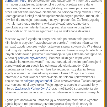
partnerami (489)
przechowujemy i/lub odczytujemy informacje zawarte
na Twoim urządzeniu, takie jak pliki cookie, przetwarzamy dane
osobowe, takie jak unikalne identyfikatory, informacje przesyłane
przez urządzenia końcowe niezbędne do personalizacji reklam i treści,
udostępnienie funkcji mediów społecznościowych pomiaru ruchu jak
również dla rozwoju i poprawny naszych produktów. Za Twoją zgodą
my, jak i partnerzy możemy wykorzystywać precyzyjne dane
geolokalizacyjne i identyfikację poprzez skanowanie urządzeń.
Przechodząc do serwisu zgadzasz się na wskazane działania.
Dla kogo jest program lojalnościowy
Możesz wyrazić zgodę na powyższe cele przetwarzania poprzez
InPost?
kliknięcie w przycisk "przechodzę do serwisu", możesz również nie
wyrażać zgody poprzez wybór ustawień zaawansowanych. W sytuacji
braku zgody będziemy przetwarzać dane osobowe w innych celach na
Program lojalnościowy InPost skierowany jest do
innych podstawach prawnych (informacje w tym zakresie dostępne są
w naszej
polityce prywatności
). Poprzez kliknięcie w przycisk
użytkowników aplikacji InPost Mobile, którzy regularnie
"ustawienia zaawansowane" możesz zarządzać swoimi preferencjami
korzystają z usług InPost. Jeśli odbierasz paczki z maszyny
przed wyrażeniem zgody lub odmową udzielenia zgody. Cele
przetwarzania Twoich danych bez konieczności uzyskania Twojej
Paczkomat, nadajesz przesyłki krajowe lub międzynarodowe,
zgody w oparciu o uzasadniony interes Opera FM sp. z o.o. oraz
przekierowujesz dostawy kurierskie do maszyny Paczkomat
informacje o możliwości sprzeciwienia się takiemu przetwarzaniu
znajdziesz w
polityce prywatności
. Cele przetwarzania Twoich danych
lub realizujesz zamówienia za pośrednictwem InPost Pay –
bez konieczności uzyskania Twojej zgody w oparciu o uzasadniony
program jest właśnie dla Ciebie. Im częściej korzystasz z tych
interes
Zaufanych Partnerów IAB
oraz możliwość sprzeciwienia się
takiemu przetwarzaniu znajdziesz w ustawieniach zaawansowanych.
usług i realizujesz wyzwania, tym więcej InCoinów możesz
zgromadzić. Aktualny limit każdego wyzwania możesz
Zgoda jest dobrowolna i możesz ją w dowolnym momencie wycofać,
zgoda będzie też podstawą przekazywania danych do naszych
sprawdzić bezpośrednio w aplikacji InPost Mobile.