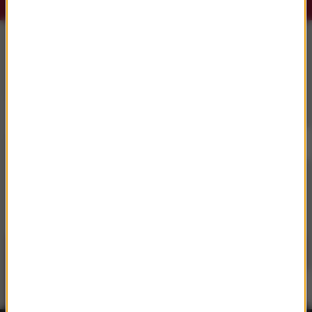
Słuchaj RMF Classic i RMF Classic+ w
aplikacji.
Pobierz i miej najpiękniejszą muzykę filmową i
klasyczną zawsze przy sobie.