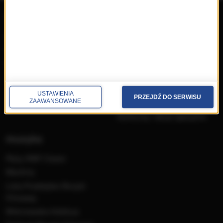
repertuar
radio
przedwczoraj
Programy
wczoraj
Informacje
dzisiaj
Ramówka
Ludzie
Odbiór
USTAWIENIA
PRZEJDŹ DO SERWISU
Nadawca
ZAAWANSOWANE
Konkursy i akcje specjalne
muzyka
Płyty RMF Classic
MocArty
Lista Przebojów Muzyki
Filmowej
Mistrzowska Kolekcja