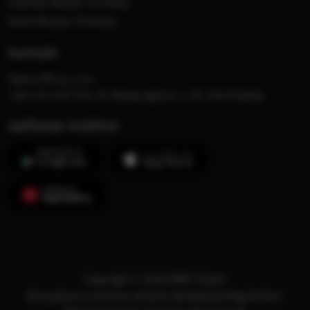
Festiwal Muzyki Filmowej
Dzień Muzyki Filmowej
kontakt
Opera FM sp. z o.o.
+48 123 703 703, Al. Waszyngtona 1, 30-204 Kraków
aplikacje mobilne
Copyright © 2026 RMF Classic
Korzystanie z serwisu oznacza akceptację
Regulaminu
.