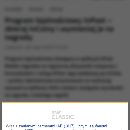
muzyka
słowo
obraz
Program lojalnościowy InPost –
zbieraj InCoiny i wymieniaj je na
nagrody
czwartek, 28 maja 2026 (13:32)
Program lojalnościowy dostępny w aplikacji InPost
Mobile nagradza za regularną aktywność związaną z
korzystaniem z usług InPost. Jego podstawą są InCoiny
– punkty lojalnościowe przyznawane za realizację
wyzwań w aplikacji, które możesz następnie wymieniać
na nagrody z katalogu nagród.
Wraz z
zaufanymi partnerami IAB (1017)
i
innymi zaufanymi