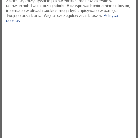
Zakres wykorzystywania plików cookies możesz określić w
ustawieniach Twojej przeglądarki. Bez wprowadzenia zmian ustawień,
informacje w plikach cookies mogą być zapisywane w pamięci
Twojego urządzenia. Więcej szczegółów znajdziesz w
Polityce
cookies
.
Sekcja Zawsze w grze oraz Szybka
akcja
W programie lojalnościowym InPost możesz zdobywać
InCoiny na dwa sposoby. Pierwszy z nich to wyzwania
standardowe – stałe zadania powiązane z korzystaniem z
usług InPost. Obejmują one między innymi:
odbiór paczki z maszyny Paczkomat,
nadanie przesyłki InPost – krajowej lub
międzynarodowej,
przekierowanie paczki kurierskiej do maszyny
Paczkomat,
przedłużenie czasu odbioru paczki przez maszynę
Paczkomat,