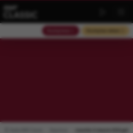
Słuchaj teraz
Słuchaj bez reklam
Radio RMF Classic
Repertuar
czwartek, 6 sierpnia 2026 godz.: