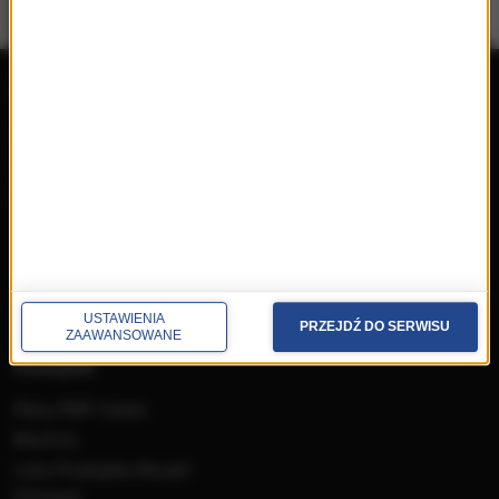
repertuar
radio
przedwczoraj
Programy
wczoraj
Informacje
dzisiaj
Ramówka
Ludzie
Odbiór
Nadawca
Konkursy i akcje specjalne
USTAWIENIA
PRZEJDŹ DO SERWISU
ZAAWANSOWANE
muzyka
Płyty RMF Classic
MocArty
Lista Przebojów Muzyki
Filmowej