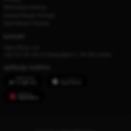
Mistrzowska Kolekcja
Festiwal Muzyki Filmowej
Dzień Muzyki Filmowej
kontakt
Opera FM sp. z o.o.
+48 123 703 703, Al. Waszyngtona 1, 30-204 Kraków
aplikacje mobilne