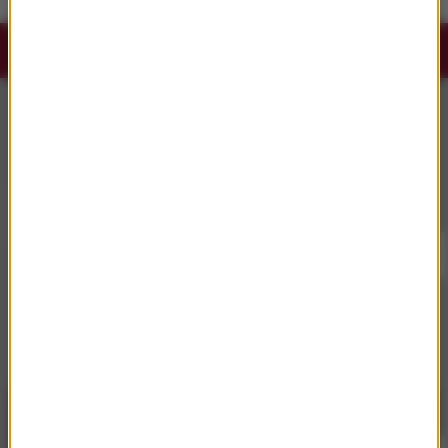
Słuchaj RMF Classic i RMF Classic+ w
aplikacji.
Pobierz i miej najpiękniejszą muzykę filmową i
klasyczną zawsze przy sobie.