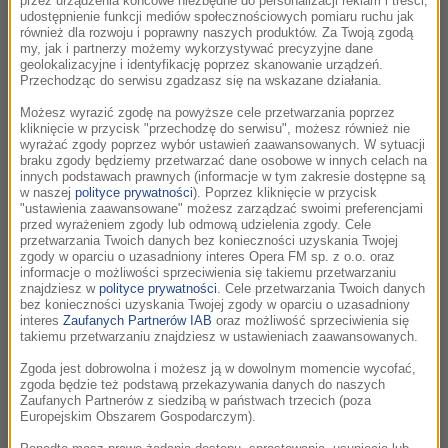
przez urządzenia końcowe niezbędne do personalizacji reklam i treści,
udostępnienie funkcji mediów społecznościowych pomiaru ruchu jak
22:06
również dla rozwoju i poprawny naszych produktów. Za Twoją zgodą
my, jak i partnerzy możemy wykorzystywać precyzyjne dane
Joseph Haydn
geolokalizacyjne i identyfikację poprzez skanowanie urządzeń.
Cello Concerto No.1 in C major (3)
Przechodząc do serwisu zgadzasz się na wskazane działania.
HAYDN: Cellokonzertos; Gautier Capuçon; Mahler
Możesz wyrazić zgodę na powyższe cele przetwarzania poprzez
Chamber Orchestra, Daniel Harding
kliknięcie w przycisk "przechodzę do serwisu", możesz również nie
wyrażać zgody poprzez wybór ustawień zaawansowanych. W sytuacji
braku zgody będziemy przetwarzać dane osobowe w innych celach na
innych podstawach prawnych (informacje w tym zakresie dostępne są
22:13
w naszej
polityce prywatności
). Poprzez kliknięcie w przycisk
"ustawienia zaawansowane" możesz zarządzać swoimi preferencjami
Giacomo Puccini
przed wyrażeniem zgody lub odmową udzielenia zgody. Cele
Musettas Waltz
przetwarzania Twoich danych bez konieczności uzyskania Twojej
zgody w oparciu o uzasadniony interes Opera FM sp. z o.o. oraz
Moonstruck (Soundtrack) /
Wpływ księżyca
informacje o możliwości sprzeciwienia się takiemu przetwarzaniu
znajdziesz w
polityce prywatności
. Cele przetwarzania Twoich danych
bez konieczności uzyskania Twojej zgody w oparciu o uzasadniony
interes
Zaufanych Partnerów IAB
oraz możliwość sprzeciwienia się
22:17
takiemu przetwarzaniu znajdziesz w ustawieniach zaawansowanych.
Thomas Newman
Zgoda jest dobrowolna i możesz ją w dowolnym momencie wycofać,
Fleurs De Rocaille
zgoda będzie też podstawą przekazywania danych do naszych
Scent Of A Woman: Original Motion Picture
Zaufanych Partnerów z siedzibą w państwach trzecich (poza
Europejskim Obszarem Gospodarczym).
Soundtrack /
Zapach Kobiety