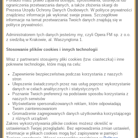
Ponadto masz prawo żądania dostępu, sprostowania, usunięcia lub
ograniczenia przetwarzania danych, a także złożenia skargi do
Prezesa Urzędu Ochrony Danych Osobowych. W polityce prywatności
22:21
znajdziesz informacje jak wykonać swoje prawa. Szczegółowe
informacje na temat przetwarzania Twoich danych znajdują się w
Dawid Podsiadło
polityce prywatności.
Nieznajomy
Comfort and Happiness
Administratorem tych danych jesteśmy my, czyli Opera FM sp. z o.o.
z siedzibą w Krakowie, al. Waszyngtona 1.
Stosowanie plików cookies i innych technologii
22:25
Wraz z partnerami stosujemy pliki cookies (tzw. ciasteczka) i inne
pokrewne technologie, które mają na celu:
Piotr Marczewski
Wakacje z duchami
Zapewnienie bezpieczeństwa podczas korzystania z naszych
Melodie z ulubionych seriali 1964-1989 /
stron
Wakacje z duchami
Ulepszenie świadczonych przez nas usług poprzez wykorzystanie
danych w celach analitycznych i statystycznych
Poznanie Twoich preferencji na podstawie sposobu korzystania z
naszych serwisów
Wyświetlanie spersonalizowanych reklam, które odpowiadają
22:26
Twoim zainteresowaniom
Gromadzenie zagregowanych danych użytkownika korzystającego
Daria Zawiałow
z różnych urządzeń
Jeszcze w zielone gramy
Zakres wykorzystywania plików cookies możesz określić w
Jeszcze w zielone gramy
ustawieniach Twojej przeglądarki. Bez wprowadzenia zmian ustawień,
informacje w plikach cookies mogą być zapisywane w pamięci