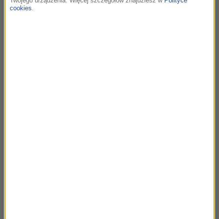
Twojego urządzenia. Więcej szczegółów znajdziesz w
Polityce
cookies
.
22:30
Alan Menken
Transformations
Beauty and the Beast /
Piękna i Bestia
22:34
Johannes Brahms
Hungarian Dance No.5
Best of Wiener Philharmoniker
22:37
Ludwig van Beethoven
Piano Concerto No.5 in Eb major Opus 73 (2)
Jacqueline du Pré Impressions