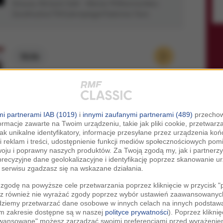
Strauss, Richard: Solti - Wiener Philharmoniker;
Zarathustra/Till Eulenspiegel/Salomes Tanz
10:34
Georg Friedrich Haendel
Concerto grosso G-dur op.6 nr 1 (5)
Haendel: Complete Orchestral Works
i partnerami IAB (1019)
i
innymi zaufanymi partnerami (489)
przechow
ormacje zawarte na Twoim urządzeniu, takie jak pliki cookie, przetwar
jak unikalne identyfikatory, informacje przesyłane przez urządzenia k
i reklam i treści, udostępnienie funkcji mediów społecznościowych pom
10:37
woju i poprawny naszych produktów. Za Twoją zgodą my, jak i partner
recyzyjne dane geolokalizacyjne i identyfikację poprzez skanowanie u
Whitney Houston
serwisu zgadzasz się na wskazane działania.
I Have Nothing
zgodę na powyższe cele przetwarzania poprzez kliknięcie w przycisk 
Greatest Hits
z również nie wyrażać zgody poprzez wybór ustawień zaawansowanych
dziemy przetwarzać dane osobowe w innych celach na innych podsta
ym zakresie dostępne są w naszej
polityce prywatności
). Poprzez kliknię
awansowane" możesz zarządzać swoimi preferencjami przed wyrażenie