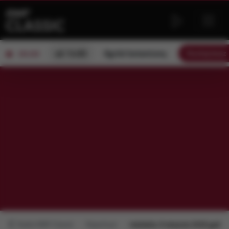
od 14:00
Ogród botaniczny
Słuchaj teraz
ON AIR
Radio RMF Classic
Repertuar
niedziela, 9 sierpnia 2026 godz.: