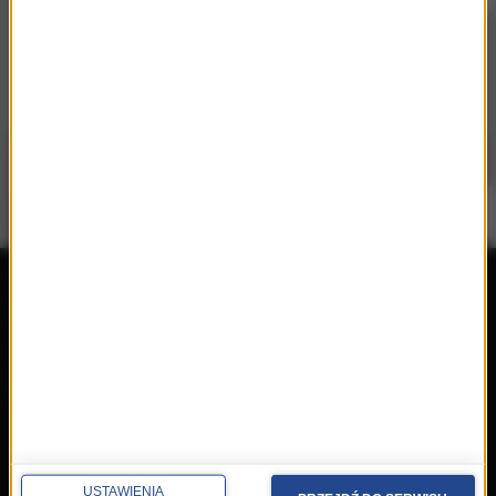
repertuar
radio
przedwczoraj
Programy
wczoraj
Informacje
dzisiaj
Ramówka
Ludzie
Odbiór
Nadawca
USTAWIENIA