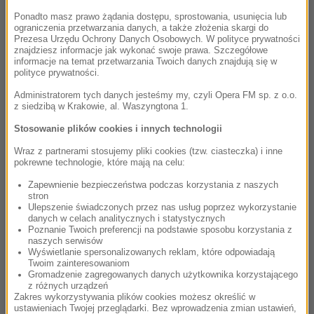
Kylie Minogue, Nick Cave
Ponadto masz prawo żądania dostępu, sprostowania, usunięcia lub
Where the Wild Roses Grow
ograniczenia przetwarzania danych, a także złożenia skargi do
Murder Ballads
Prezesa Urzędu Ochrony Danych Osobowych. W polityce prywatności
znajdziesz informacje jak wykonać swoje prawa. Szczegółowe
informacje na temat przetwarzania Twoich danych znajdują się w
polityce prywatności.
17:20
Administratorem tych danych jesteśmy my, czyli Opera FM sp. z o.o.
Claudia Sarne
z siedzibą w Krakowie, al. Waszyngtona 1.
Supergirl Suite
Stosowanie plików cookies i innych technologii
Supergirl (Original Motion Picture Soundtrack)
Wraz z partnerami stosujemy pliki cookies (tzw. ciasteczka) i inne
pokrewne technologie, które mają na celu:
17:24
Zapewnienie bezpieczeństwa podczas korzystania z naszych
stron
Yann Tiersen
Ulepszenie świadczonych przez nas usług poprzez wykorzystanie
J'y Suis Jamais Alle / La Valse d'Amelie
danych w celach analitycznych i statystycznych
Poznanie Twoich preferencji na podstawie sposobu korzystania z
Amelie: Original Soundtrack Recording /
Amelia
naszych serwisów
Wyświetlanie spersonalizowanych reklam, które odpowiadają
Twoim zainteresowaniom
Gromadzenie zagregowanych danych użytkownika korzystającego
17:27
z różnych urządzeń
Zakres wykorzystywania plików cookies możesz określić w
Dan Romer
ustawieniach Twojej przeglądarki. Bez wprowadzenia zmian ustawień,