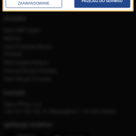
PRZEJDŹ DO SERWISU
Konkursy i akcje specjalne
ZAAWANSOWANE
muzyka
Płyty RMF Classic
MocArty
Lista Przebojów Muzyki
Filmowej
Mistrzowska Kolekcja
Festiwal Muzyki Filmowej
Dzień Muzyki Filmowej
kontakt
Opera FM sp. z o.o.
+48 123 703 703, Al. Waszyngtona 1, 30-204 Kraków
aplikacje mobilne