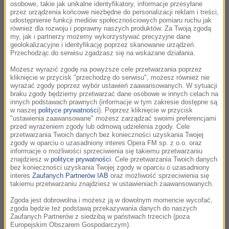
osobowe, takie jak unikalne identyfikatory, informacje przesyłane
Mikis Theodorakis
przez urządzenia końcowe niezbędne do personalizacji reklam i treści,
udostępnienie funkcji mediów społecznościowych pomiaru ruchu jak
Zorba the Greek
również dla rozwoju i poprawny naszych produktów. Za Twoją zgodą
Zorba - the Greek /
Grek Zorba
my, jak i partnerzy możemy wykorzystywać precyzyjne dane
geolokalizacyjne i identyfikację poprzez skanowanie urządzeń.
Przechodząc do serwisu zgadzasz się na wskazane działania.
17:10
Możesz wyrazić zgodę na powyższe cele przetwarzania poprzez
kliknięcie w przycisk "przechodzę do serwisu", możesz również nie
Bartosz Chajdecki
wyrażać zgody poprzez wybór ustawień zaawansowanych. W sytuacji
braku zgody będziemy przetwarzać dane osobowe w innych celach na
Chce się żyć
innych podstawach prawnych (informacje w tym zakresie dostępne są
Chce się żyć /
Chce się żyć
w naszej
polityce prywatności
). Poprzez kliknięcie w przycisk
"ustawienia zaawansowane" możesz zarządzać swoimi preferencjami
przed wyrażeniem zgody lub odmową udzielenia zgody. Cele
przetwarzania Twoich danych bez konieczności uzyskania Twojej
17:13
zgody w oparciu o uzasadniony interes Opera FM sp. z o.o. oraz
informacje o możliwości sprzeciwienia się takiemu przetwarzaniu
Oli Julian, Nick Foster
znajdziesz w
polityce prywatności
. Cele przetwarzania Twoich danych
bez konieczności uzyskania Twojej zgody w oparciu o uzasadniony
Nell's Theme
interes
Zaufanych Partnerów IAB
oraz możliwość sprzeciwienia się
Renegade Nell (Original Score)
takiemu przetwarzaniu znajdziesz w ustawieniach zaawansowanych.
Zgoda jest dobrowolna i możesz ją w dowolnym momencie wycofać,
zgoda będzie też podstawą przekazywania danych do naszych
17:16
Zaufanych Partnerów z siedzibą w państwach trzecich (poza
Europejskim Obszarem Gospodarczym).