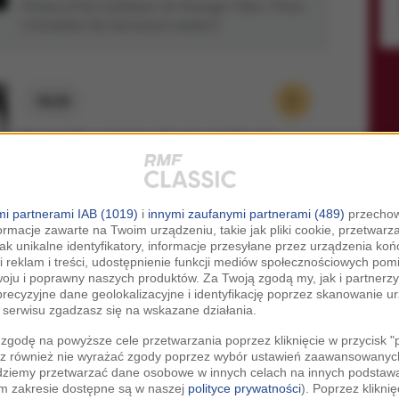
Pirates of the Caribbean: On Stranger Tides /
Piraci
z Karaibów: Na nieznanych wodach
19:35
Daniel Barenboim, Fryderyk Chopin
Nokturn op.9 nr 2
Entree -Your First Step Into A New World of Music
i partnerami IAB (1019)
i
innymi zaufanymi partnerami (489)
przechow
ormacje zawarte na Twoim urządzeniu, takie jak pliki cookie, przetwar
jak unikalne identyfikatory, informacje przesyłane przez urządzenia k
19:40
i reklam i treści, udostępnienie funkcji mediów społecznościowych pom
woju i poprawny naszych produktów. Za Twoją zgodą my, jak i partner
Aram Chaczaturian
recyzyjne dane geolokalizacyjne i identyfikację poprzez skanowanie u
serwisu zgadzasz się na wskazane działania.
Gajane (Taniec z szablami)
My Ballerina Album, Favourite Ballet Scenes And
zgodę na powyższe cele przetwarzania poprzez kliknięcie w przycisk 
Melodies
z również nie wyrażać zgody poprzez wybór ustawień zaawansowanych
dziemy przetwarzać dane osobowe w innych celach na innych podsta
ym zakresie dostępne są w naszej
polityce prywatności
). Poprzez kliknię