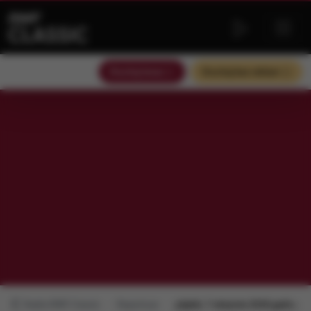
Słuchaj teraz
Słuchaj bez reklam
Radio RMF Classic
Repertuar
piątek, 7 sierpnia 2026 godz.: 23