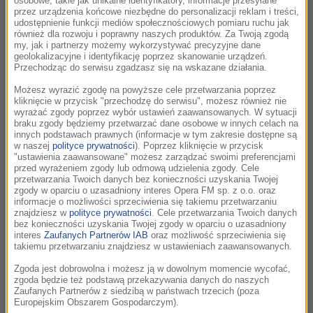
osobowe, takie jak unikalne identyfikatory, informacje przesyłane
przez urządzenia końcowe niezbędne do personalizacji reklam i treści,
Steven Price
udostępnienie funkcji mediów społecznościowych pomiaru ruchu jak
A Sparrowhawk’s Tale
również dla rozwoju i poprawny naszych produktów. Za Twoją zgodą
The Hunt /
The Hunt
my, jak i partnerzy możemy wykorzystywać precyzyjne dane
geolokalizacyjne i identyfikację poprzez skanowanie urządzeń.
Przechodząc do serwisu zgadzasz się na wskazane działania.
Możesz wyrazić zgodę na powyższe cele przetwarzania poprzez
23:09
kliknięcie w przycisk "przechodzę do serwisu", możesz również nie
wyrażać zgody poprzez wybór ustawień zaawansowanych. W sytuacji
Anne-Sophie Mutter, John Williams
braku zgody będziemy przetwarzać dane osobowe w innych celach na
Sayuri's Theme
innych podstawach prawnych (informacje w tym zakresie dostępne są
Across The Stars /
Wyznania Gejszy
w naszej
polityce prywatności
). Poprzez kliknięcie w przycisk
"ustawienia zaawansowane" możesz zarządzać swoimi preferencjami
przed wyrażeniem zgody lub odmową udzielenia zgody. Cele
przetwarzania Twoich danych bez konieczności uzyskania Twojej
zgody w oparciu o uzasadniony interes Opera FM sp. z o.o. oraz
23:14
informacje o możliwości sprzeciwienia się takiemu przetwarzaniu
znajdziesz w
polityce prywatności
. Cele przetwarzania Twoich danych
Alexis Ffrench
bez konieczności uzyskania Twojej zgody w oparciu o uzasadniony
Dreamland
interes
Zaufanych Partnerów IAB
oraz możliwość sprzeciwienia się
Dreamland
takiemu przetwarzaniu znajdziesz w ustawieniach zaawansowanych.
Zgoda jest dobrowolna i możesz ją w dowolnym momencie wycofać,
zgoda będzie też podstawą przekazywania danych do naszych
Zaufanych Partnerów z siedzibą w państwach trzecich (poza
23:17
Europejskim Obszarem Gospodarczym).