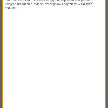
Aleksandr Borodin
informacje w plikach cookies mogą być zapisywane w pamięci
Twojego urządzenia. Więcej szczegółów znajdziesz w
Polityce
Prince Igor (Polovtsian Dances)
cookies
.
Mussorgsky pictures at an exhibition - Simon
Rattle Berliner Philharmoniker - Borodin
symphony no.2, polovtsian dances
23:35
Johannes Brahms
Hungarian Dance No. 9
Brahms: Hungarian Dances - Budapest Festival
Orchestra, Ivan Fischer
23:38
Sonya Belousova & Giona Ostinelli
Everytime You Leave
The Witcher (Music from the Netflix Original
Series) /
Wiedźmin