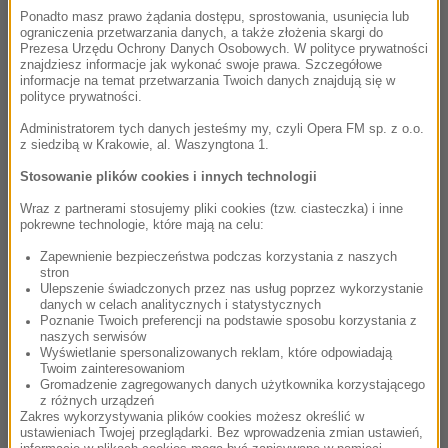
Luiz Bonfa
Ponadto masz prawo żądania dostępu, sprostowania, usunięcia lub
Manha de carnaval
ograniczenia przetwarzania danych, a także złożenia skargi do
Orfeo Negro (Soundtrack) /
Czarny Orfeusz
Prezesa Urzędu Ochrony Danych Osobowych. W polityce prywatności
znajdziesz informacje jak wykonać swoje prawa. Szczegółowe
informacje na temat przetwarzania Twoich danych znajdują się w
polityce prywatności.
23:20
Administratorem tych danych jesteśmy my, czyli Opera FM sp. z o.o.
Kwiat jabłoni
z siedzibą w Krakowie, al. Waszyngtona 1.
Od nowa - LIVE PRZESILENIE
Stosowanie plików cookies i innych technologii
Przesilenie
Wraz z partnerami stosujemy pliki cookies (tzw. ciasteczka) i inne
pokrewne technologie, które mają na celu:
23:25
Zapewnienie bezpieczeństwa podczas korzystania z naszych
stron
Tomasz Gąssowski
Ulepszenie świadczonych przez nas usług poprzez wykorzystanie
danych w celach analitycznych i statystycznych
Motor i dziewczyny (I. Werona, II. Bele, bela
Poznanie Twoich preferencji na podstawie sposobu korzystania z
bionda)
naszych serwisów
Sztuczki /
Sztuczki
Wyświetlanie spersonalizowanych reklam, które odpowiadają
Twoim zainteresowaniom
Gromadzenie zagregowanych danych użytkownika korzystającego
z różnych urządzeń
23:29
Zakres wykorzystywania plików cookies możesz określić w
ustawieniach Twojej przeglądarki. Bez wprowadzenia zmian ustawień,