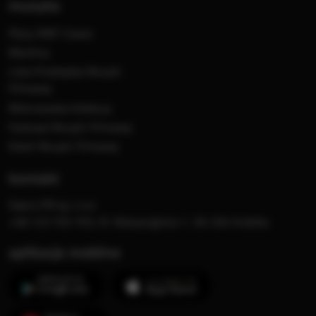
muzyka
Płyty RMF Classic
MocArty
Lista Przebojów Muzyki
Filmowej
Mistrzowska Kolekcja
Festiwal Muzyki Filmowej
Dzień Muzyki Filmowej
kontakt
Opera FM sp. z o.o.
+48 123 703 703, Al. Waszyngtona 1, 30-204 Kraków
aplikacje mobilne