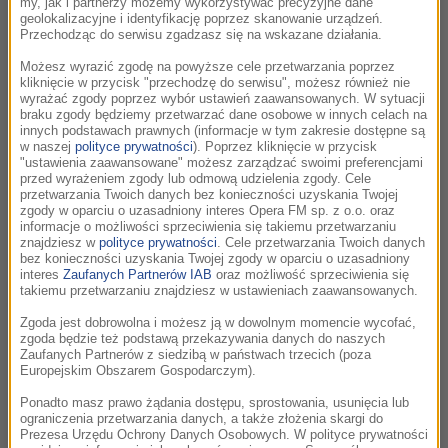
my, jak i partnerzy możemy wykorzystywać precyzyjne dane
geolokalizacyjne i identyfikację poprzez skanowanie urządzeń.
10 lat temu, 7 marca 1997 roku zmarła Agnieszka Osiecka -
Przechodząc do serwisu zgadzasz się na wskazane działania.
pisarka, dziennikarka, reżyser filmowy, dramaturg, ale przede
wszystkim autorka tekstów piosenek, których napisała
Możesz wyrazić zgodę na powyższe cele przetwarzania poprzez
kliknięcie w przycisk "przechodzę do serwisu", możesz również nie
ponad dwa tysiące. Wiele z nich jak...
wyrażać zgody poprzez wybór ustawień zaawansowanych. W sytuacji
braku zgody będziemy przetwarzać dane osobowe w innych celach na
czytaj więcej
innych podstawach prawnych (informacje w tym zakresie dostępne są
w naszej
polityce prywatności
). Poprzez kliknięcie w przycisk
"ustawienia zaawansowane" możesz zarządzać swoimi preferencjami
Zmarł pisarz Henri Troyat
przed wyrażeniem zgody lub odmową udzielenia zgody. Cele
przetwarzania Twoich danych bez konieczności uzyskania Twojej
zgody w oparciu o uzasadniony interes Opera FM sp. z o.o. oraz
poniedziałek, 5 marca 2007 (09:08)
informacje o możliwości sprzeciwienia się takiemu przetwarzaniu
znajdziesz w
polityce prywatności
. Cele przetwarzania Twoich danych
W wieku 95 lat zmarł francuski pisarz i historyk literatury
bez konieczności uzyskania Twojej zgody w oparciu o uzasadniony
interes
Zaufanych Partnerów IAB
oraz możliwość sprzeciwienia się
pochodzenia rosyjskiego Henri Troyat - poinformował
takiemu przetwarzaniu znajdziesz w ustawieniach zaawansowanych.
dziennik "Le Figaro" w swoim poniedziałkowym wydaniu.
Zgoda jest dobrowolna i możesz ją w dowolnym momencie wycofać,
czytaj więcej
zgoda będzie też podstawą przekazywania danych do naszych
Zaufanych Partnerów z siedzibą w państwach trzecich (poza
Europejskim Obszarem Gospodarczym).
Trzy lata temu zmarł Jeremi Przybora
Ponadto masz prawo żądania dostępu, sprostowania, usunięcia lub
ograniczenia przetwarzania danych, a także złożenia skargi do
Prezesa Urzędu Ochrony Danych Osobowych. W polityce prywatności
piątek, 2 marca 2007 (09:25)