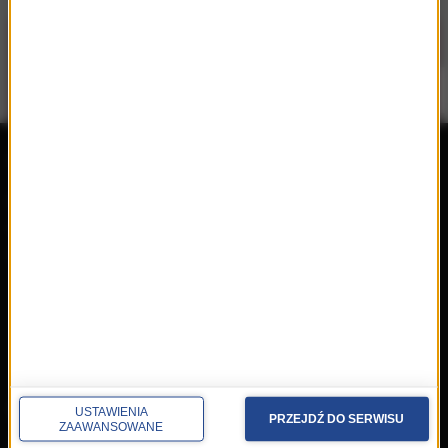
repertuar
radio
przedwczoraj
Programy
wczoraj
Informacje
dzisiaj
Ramówka
Ludzie
Odbiór
Nadawca
Konkursy i akcje specjalne
muzyka
USTAWIENIA
PRZEJDŹ DO SERWISU
ZAAWANSOWANE
Płyty RMF Classic