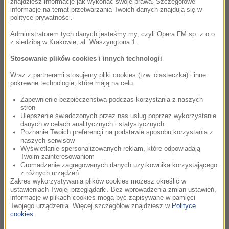
znajdziesz informacje jak wykonać swoje prawa. Szczegółowe
informacje na temat przetwarzania Twoich danych znajdują się w
Trzy lata temu, 4 marca 2004 roku, zmarł Jeremi Przybora,
polityce prywatności.
jeden z najwybitniejszych twórców w historii polskiej muzyki
estradowej i współzałożyciel legendarnego "Kabaretu
Administratorem tych danych jesteśmy my, czyli Opera FM sp. z o.o.
z siedzibą w Krakowie, al. Waszyngtona 1.
Starszych Panów".
Stosowanie plików cookies i innych technologii
czytaj więcej
Wraz z partnerami stosujemy pliki cookies (tzw. ciasteczka) i inne
pokrewne technologie, które mają na celu:
Zainaugurowano Rok Josepha Conrada
Zapewnienie bezpieczeństwa podczas korzystania z naszych
stron
Korzeniowskiego
Ulepszenie świadczonych przez nas usług poprzez wykorzystanie
danych w celach analitycznych i statystycznych
środa, 28 lutego 2007 (15:15)
Poznanie Twoich preferencji na podstawie sposobu korzystania z
naszych serwisów
Wyświetlanie spersonalizowanych reklam, które odpowiadają
Minister kultury i dziedzictwa narodowego Kazimierz Michał
Twoim zainteresowaniom
Ujazdowski uroczyście otworzył w środę w Warszawie
Gromadzenie zagregowanych danych użytkownika korzystającego
obchody Roku Josepha Conrada Korzeniowskiego, który
z różnych urządzeń
odbywa się z okazji 150. rocznicy urodzin pisarza.
Zakres wykorzystywania plików cookies możesz określić w
ustawieniach Twojej przeglądarki. Bez wprowadzenia zmian ustawień,
informacje w plikach cookies mogą być zapisywane w pamięci
czytaj więcej
Twojego urządzenia. Więcej szczegółów znajdziesz w
Polityce
cookies
.