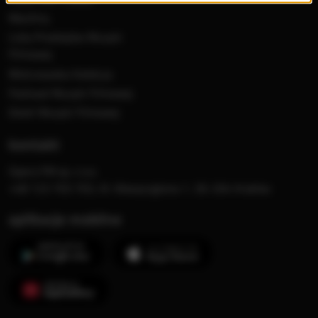
MocArty
Lista Przebojów Muzyki
Filmowej
Mistrzowska Kolekcja
Festiwal Muzyki Filmowej
Dzień Muzyki Filmowej
kontakt
Opera FM sp. z o.o.
+48 123 703 703, Al. Waszyngtona 1, 30-204 Kraków
aplikacje mobilne