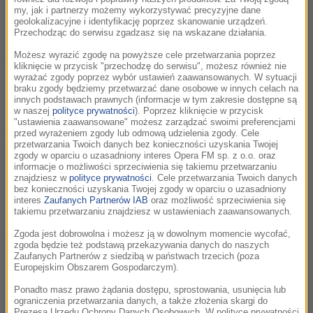
my, jak i partnerzy możemy wykorzystywać precyzyjne dane
Legendarny kontrabasista jazzowy Charlie Haden ze swym
geolokalizacyjne i identyfikację poprzez skanowanie urządzeń.
Quartet West wystąpił przed wypełnioną po brzegi widownią
Przechodząc do serwisu zgadzasz się na wskazane działania.
Teatru Polskiego w Bielsku-Białej. Był to jedyny koncert w
Możesz wyrazić zgodę na powyższe cele przetwarzania poprzez
Europie. Haden jest największą...
kliknięcie w przycisk "przechodzę do serwisu", możesz również nie
wyrażać zgody poprzez wybór ustawień zaawansowanych. W sytuacji
czytaj więcej
braku zgody będziemy przetwarzać dane osobowe w innych celach na
innych podstawach prawnych (informacje w tym zakresie dostępne są
w naszej
polityce prywatności
). Poprzez kliknięcie w przycisk
"ustawienia zaawansowane" możesz zarządzać swoimi preferencjami
Rudolf Buchbinder wystąpi z Narodową
przed wyrażeniem zgody lub odmową udzielenia zgody. Cele
Orkiestrą Symfoniczną Polskiego Radia
przetwarzania Twoich danych bez konieczności uzyskania Twojej
zgody w oparciu o uzasadniony interes Opera FM sp. z o.o. oraz
informacje o możliwości sprzeciwienia się takiemu przetwarzaniu
poniedziałek, 5 lutego 2007 (09:02)
znajdziesz w
polityce prywatności
. Cele przetwarzania Twoich danych
bez konieczności uzyskania Twojej zgody w oparciu o uzasadniony
Światowej sławy pianista Rudolf Buchbinder wystąpi 9
interes
Zaufanych Partnerów IAB
oraz możliwość sprzeciwienia się
takiemu przetwarzaniu znajdziesz w ustawieniach zaawansowanych.
lutego z Narodową Orkiestrą Symfoniczną Polskiego Radia
(NOSPR) w Katowicach. Artysta zagra II Koncert
Zgoda jest dobrowolna i możesz ją w dowolnym momencie wycofać,
fortepianowy Johannesa Brahmsa. Orkiestrę poprowadzi...
zgoda będzie też podstawą przekazywania danych do naszych
Zaufanych Partnerów z siedzibą w państwach trzecich (poza
Europejskim Obszarem Gospodarczym).
czytaj więcej
Ponadto masz prawo żądania dostępu, sprostowania, usunięcia lub
ograniczenia przetwarzania danych, a także złożenia skargi do
Prezesa Urzędu Ochrony Danych Osobowych. W polityce prywatności