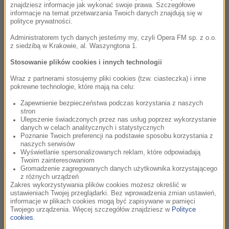
znajdziesz informacje jak wykonać swoje prawa. Szczegółowe
pielęgnowanie pamięci o historii Białego Domu. Tak powstało
informacje na temat przetwarzania Twoich danych znajdują się w
The White House Historical Association, Stowarzyszenie
polityce prywatności.
Historyczne Białego Domu, które jest gospodarzem
Administratorem tych danych jesteśmy my, czyli Opera FM sp. z o.o.
trwającego w Waszyngtonie szczytu liderów amerykańskich
z siedzibą w Krakowie, al. Waszyngtona 1.
instytucji reprezentujących biblioteki i domy prezydenckie. W
Stosowanie plików cookies i innych technologii
USA istniej 15 prezydenckich bibliotek, które są muzeami i
Wraz z partnerami stosujemy pliki cookies (tzw. ciasteczka) i inne
archiwami gromadzącymi dokumenty i pamiątki. Dotyczą one
pokrewne technologie, które mają na celu:
konkretnych prezydentur np. Kennedy’go, Reagana, Cartera,
Zapewnienie bezpieczeństwa podczas korzystania z naszych
Clintona itd. W budowie jest biblioteka prezydenta Obamy.
stron
Przedstawiciele prezydenckich bibliotek i domów
Ulepszenie świadczonych przez nas usług poprzez wykorzystanie
danych w celach analitycznych i statystycznych
zastanawiają się w Waszyngtonie jak zarządzać tymi
Poznanie Twoich preferencji na podstawie sposobu korzystania z
miejscami, by jeszcze lepiej spełniały swoją rolę.
naszych serwisów
Wyświetlanie spersonalizowanych reklam, które odpowiadają
Twoim zainteresowaniom
“Te rozmowy nie mogły pojawić się w lepszym czasie, gdyż
Gromadzenie zagregowanych danych użytkownika korzystającego
jako kraj stajemy się coraz bardziej kulturalnie i
z różnych urządzeń
Zakres wykorzystywania plików cookies możesz określić w
demograficznie zróżnicowani, z pomysłami, ideologiami
ustawieniach Twojej przeglądarki. Bez wprowadzenia zmian ustawień,
zarówno stapiającymi się jak i odmiennymi, odnoszącymi się
informacje w plikach cookies mogą być zapisywane w pamięci
Twojego urządzenia. Więcej szczegółów znajdziesz w
Polityce
do przyszłości naszego narodu.
cookies
.