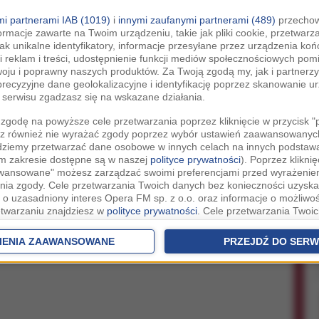
na różne sposoby. Można zobaczyć w nim historię
i partnerami IAB (1019)
i
innymi zaufanymi partnerami (489)
przechow
zukać w niej paraleli ludzkiego losu w ogóle. Może
ormacje zawarte na Twoim urządzeniu, takie jak pliki cookie, przetwar
tóra przedstawia obiektywną wersję wydarzeń,
jak unikalne identyfikatory, informacje przesyłane przez urządzenia k
ematu w filmie?" - dodała Holland.
i reklam i treści, udostępnienie funkcji mediów społecznościowych pom
woju i poprawny naszych produktów. Za Twoją zgodą my, jak i partner
recyzyjne dane geolokalizacyjne i identyfikację poprzez skanowanie u
" opublikowało wydawnictwo IPN.
serwisu zgadzasz się na wskazane działania.
zgodę na powyższe cele przetwarzania poprzez kliknięcie w przycisk 
z również nie wyrażać zgody poprzez wybór ustawień zaawansowanych
dziemy przetwarzać dane osobowe w innych celach na innych podsta
ym zakresie dostępne są w naszej
polityce prywatności
). Poprzez kliknię
awansowane" możesz zarządzać swoimi preferencjami przed wyrażenie
ia zgody. Cele przetwarzania Twoich danych bez konieczności uzyska
 o uzasadniony interes Opera FM sp. z o.o. oraz informacje o możliwoś
etwarzaniu znajdziesz w
polityce prywatności
. Cele przetwarzania Twoi
yskania Twojej zgody w oparciu o uzasadniony interes
Zaufanych Part
ciwienia się takiemu przetwarzaniu znajdziesz w ustawieniach zaawa
IENIA ZAAWANSOWANE
PRZEJDŹ DO SERW
rowolna i możesz ją w dowolnym momencie wycofać, zgoda będzie też
anych do naszych Zaufanych Partnerów z siedzibą w państwach trzec
szarem Gospodarczym).
awo żądania dostępu, sprostowania, usunięcia lub ograniczenia przet