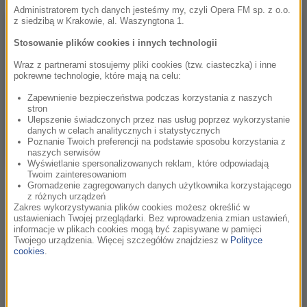
Administratorem tych danych jesteśmy my, czyli Opera FM sp. z o.o.
z siedzibą w Krakowie, al. Waszyngtona 1.
Stosowanie plików cookies i innych technologii
Wraz z partnerami stosujemy pliki cookies (tzw. ciasteczka) i inne
pokrewne technologie, które mają na celu:
Zapewnienie bezpieczeństwa podczas korzystania z naszych
stron
Ulepszenie świadczonych przez nas usług poprzez wykorzystanie
danych w celach analitycznych i statystycznych
Poznanie Twoich preferencji na podstawie sposobu korzystania z
naszych serwisów
Wyświetlanie spersonalizowanych reklam, które odpowiadają
Twoim zainteresowaniom
Gromadzenie zagregowanych danych użytkownika korzystającego
Z materiałów prasowych:
z różnych urządzeń
Zakres wykorzystywania plików cookies możesz określić w
Trzy lata od wydania płyty „Żyć się chce” ikona polskiej
ustawieniach Twojej przeglądarki. Bez wprowadzenia zmian ustawień,
informacje w plikach cookies mogą być zapisywane w pamięci
piosenki powraca z kolekcją zupełnie nowych nagrań.
Twojego urządzenia. Więcej szczegółów znajdziesz w
Polityce
Wszystkie utwory napisali Włodzimierz Korcz i Artur Andrus.
cookies
.
"Piosenki Korcza i Andrusa" to album będący refleksyjną,
miejscami nostalgiczną podróżą w przeszłość, ale też
pogodnym, doprawionym odrobiną szaleństwa spojrzeniem