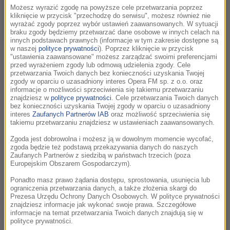
Możesz wyrazić zgodę na powyższe cele przetwarzania poprzez
kliknięcie w przycisk "przechodzę do serwisu", możesz również nie
wyrażać zgody poprzez wybór ustawień zaawansowanych. W sytuacji
braku zgody będziemy przetwarzać dane osobowe w innych celach na
innych podstawach prawnych (informacje w tym zakresie dostępne są
w naszej
polityce prywatności
). Poprzez kliknięcie w przycisk
Posłuchaliśmy kilku utworów z płyty Alicji Majewskiej
"ustawienia zaawansowane" możesz zarządzać swoimi preferencjami
„Piosenki Korcza i Andrusa”, kilku opowieści o powstawaniu
przed wyrażeniem zgody lub odmową udzielenia zgody. Cele
przetwarzania Twoich danych bez konieczności uzyskania Twojej
książki „Koneserzy kolejnego dnia”, Artur Andrus zabrał nas
zgody w oparciu o uzasadniony interes Opera FM sp. z o.o. oraz
na kilka minut w trasę koncertową z Alicją Majewską i
informacje o możliwości sprzeciwienia się takiemu przetwarzaniu
znajdziesz w
polityce prywatności
. Cele przetwarzania Twoich danych
Włodzimierzem Korczem. Zapraszam do wysłuchania
bez konieczności uzyskania Twojej zgody w oparciu o uzasadniony
fragmentów audycji, Natalia Grzeszczyk
interes
Zaufanych Partnerów IAB
oraz możliwość sprzeciwienia się
takiemu przetwarzaniu znajdziesz w ustawieniach zaawansowanych.
posłuchaj
Zgoda jest dobrowolna i możesz ją w dowolnym momencie wycofać,
zgoda będzie też podstawą przekazywania danych do naszych
Alicja Majewska i Włodzimierz Korcz w Bliskich
Zaufanych Partnerów z siedzibą w państwach trzecich (poza
Spotkaniach RMF Classic
Europejskim Obszarem Gospodarczym).
Ponadto masz prawo żądania dostępu, sprostowania, usunięcia lub
* Na antenie to przypomnieliśmy, w podcaście się nie
ograniczenia przetwarzania danych, a także złożenia skargi do
Prezesa Urzędu Ochrony Danych Osobowych. W polityce prywatności
zmieściło. Więc dla pewności dopiszę, że tzw.
rybka
według
znajdziesz informacje jak wykonać swoje prawa. Szczegółowe
SJP PWN to «wzór rytmu jakiegoś utworu muzycznego,
informacje na temat przetwarzania Twoich danych znajdują się w
polityce prywatności.
dostarczany przez kompozytora autorowi tekstu» :)