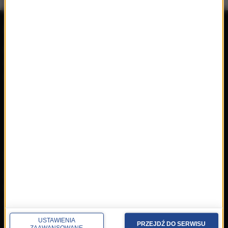
repertuar
radio
przedwczoraj
Programy
wczoraj
Informacje
dzisiaj
Ramówka
Ludzie
Odbiór
Nadawca
Konkursy i akcje specjalne
muzyka
Płyty RMF Classic
MocArty
Lista Przebojów Muzyki
Filmowej
USTAWIENIA
PRZEJDŹ DO SERWISU
ZAAWANSOWANE