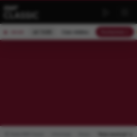
od 13:00
Czas relaksu
Słuchaj teraz
ON AIR
Radio RMF Classic
Informacje
Słowo