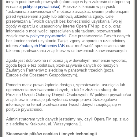
innych podstawach prawnych (informacje w tym zakresie dostępne są
ordynariusz diecezji radomskiej i wieloletni przyjaciel
w naszej
polityce prywatności
). Poprzez kliknięcie w przycisk
kardynała Josepha Ratzingera bp Zygmunt Zimowski.
"ustawienia zaawansowane" możesz zarządzać swoimi preferencjami
przed wyrażeniem zgody lub odmową udzielenia zgody. Cele
Benedykt XVI zwraca się w swoich homiliach i
przetwarzania Twoich danych bez konieczności uzyskania Twojej
przemówieniach zarówno do młodzieży i do duchowieństwa
zgody w oparciu o uzasadniony interes Opera FM sp. z o.o. oraz
informacje o możliwości sprzeciwienia się takiemu przetwarzaniu
katolickiego, jak i do przedstawicieli wspólnot żydowskich,
znajdziesz w
polityce prywatności
. Cele przetwarzania Twoich danych
muzułmańskich i protestanckich.
bez konieczności uzyskania Twojej zgody w oparciu o uzasadniony
interes
Zaufanych Partnerów IAB
oraz możliwość sprzeciwienia się
takiemu przetwarzaniu znajdziesz w ustawieniach zaawansowanych.
Często wspomina w nich Jana Pawła II. "Dzisiaj to ja mogę
Zgoda jest dobrowolna i możesz ją w dowolnym momencie wycofać,
zbierać to nadzwyczajne duchowe dziedzictwo, które
zgoda będzie też podstawą przekazywania danych do naszych
zostawił nam Jan Paweł II. On was kochał, a wy to
Zaufanych Partnerów z siedzibą w państwach trzecich (poza
Europejskim Obszarem Gospodarczym).
zrozumieliście i odwzajemniliście entuzjazmem właściwym
dla waszego wieku. Teraz wszyscy mamy zadanie
Ponadto masz prawo żądania dostępu, sprostowania, usunięcia lub
ograniczenia przetwarzania danych, a także złożenia skargi do
wprowadzenia w życie jego nauczania" - czytamy w książce
Prezesa Urzędu Ochrony Danych Osobowych. W polityce prywatności
słowa papieża do młodych.
znajdziesz informacje jak wykonać swoje prawa. Szczegółowe
informacje na temat przetwarzania Twoich danych znajdują się w
polityce prywatności.
"Boża rewolucja" została, opatrzona wstępem napisanym
Administratorem tych danych jesteśmy my, czyli Opera FM sp. z o.o.
przez biskupa Zimowskiego oraz przewodniczący Konferencji
z siedzibą w Krakowie, al. Waszyngtona 1.
Episkopatu Włoch kardynał Camillo Ruini. Ruini wyjaśnia
Stosowanie plików cookies i innych technologii
m.in., że "Boża rewolucja" to próba zwrócenia uwagi na