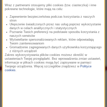
sierpniowe wydarzenie. "Sama istota przesłania Ojca
Wraz z partnerami stosujemy pliki cookies (tzw. ciasteczka) i inne
pokrewne technologie, które mają na celu:
Świętego nie została w dostateczny sposób nagłośniona" -
uważa kardynał.
Zapewnienie bezpieczeństwa podczas korzystania z naszych
stron
Ulepszenie świadczonych przez nas usług poprzez wykorzystanie
Książka, wydana w języku włoskim przez Libreria Editrice
danych w celach analitycznych i statystycznych
Poznanie Twoich preferencji na podstawie sposobu korzystania z
Vaticana i Edizioni San Paolo, ukazała się po raz pierwszy w
naszych serwisów
październiku w Watykanie. Pierwsze włoskie wydanie
Wyświetlanie spersonalizowanych reklam, które odpowiadają
Twoim zainteresowaniom
rozeszło się w ilości 350 tys. egzemplarzy.
Gromadzenie zagregowanych danych użytkownika korzystającego
z różnych urządzeń
Zakres wykorzystywania plików cookies możesz określić w
ustawieniach Twojej przeglądarki. Bez wprowadzenia zmian ustawień,
informacje w plikach cookies mogą być zapisywane w pamięci
Twojego urządzenia. Więcej szczegółów znajdziesz w
Polityce
cookies
.
Co było grane w RMF Classic?
13:30
Max Steiner
'Tara Theme cz.1