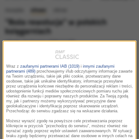
muzyka
słowo
obraz
"Boża rewolucja" w polskich
księgarniach
wtorek, 31 stycznia 2006 (11:09)
Książka będąca zapisem wszystkich przemówień
papieża Benedykta XVI w czasie sierpniowego XX
Wraz z
zaufanymi partnerami IAB (1019)
i
innymi zaufanymi
Światowego Dnia Młodzieży w Kolonii ukazała się na
partnerami (489)
przechowujemy i/lub odczytujemy informacje zawarte
polskim rynku wydawniczym nakładem Edycji Świętego
na Twoim urządzeniu, takie jak pliki cookie, przetwarzamy dane
osobowe, takie jak unikalne identyfikatory, informacje przesyłane
Pawła.
przez urządzenia końcowe niezbędne do personalizacji reklam i treści,
udostępnienie funkcji mediów społecznościowych pomiaru ruchu jak
również dla rozwoju i poprawny naszych produktów. Za Twoją zgodą
Słowa:
"Tylko od Boga pochodzi prawdziwa rewolucja,
my, jak i partnerzy możemy wykorzystywać precyzyjne dane
decydująca przemiana świata"
są mottem publikacji.
geolokalizacyjne i identyfikację poprzez skanowanie urządzeń.
Przechodząc do serwisu zgadzasz się na wskazane działania.
"Rewolucja może polegać na zaciskaniu pięści, ale również na
Możesz wyrazić zgodę na powyższe cele przetwarzania poprzez
kliknięcie w przycisk "przechodzę do serwisu", możesz również nie
składaniu rąk do modlitwy. Boża rewolucja polega na miłości"
wyrażać zgody poprzez wybór ustawień zaawansowanych. W sytuacji
- podkreślił podczas poniedziałkowej konferencji prasowej
braku zgody będziemy przetwarzać dane osobowe w innych celach na