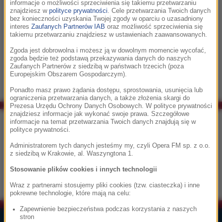
władz
informacje o możliwości sprzeciwienia się takiemu przetwarzaniu
znajdziesz w
polityce prywatności
. Cele przetwarzania Twoich danych
hiszpańskiego regionu Walencji ds stosunków z Unią
bez konieczności uzyskania Twojej zgody w oparciu o uzasadniony
Europejską
interes
Zaufanych Partnerów IAB
oraz możliwość sprzeciwienia się
takiemu przetwarzaniu znajdziesz w ustawieniach zaawansowanych.
Rafael Ripoll, litewski konsul w Walencji Saulius Labutis i
polski
Zgoda jest dobrowolna i możesz ją w dowolnym momencie wycofać,
zgoda będzie też podstawą przekazywania danych do naszych
konsul honorowy Ramon Sentis Duran.
Zaufanych Partnerów z siedzibą w państwach trzecich (poza
Europejskim Obszarem Gospodarczym).
Ponadto masz prawo żądania dostępu, sprostowania, usunięcia lub
ograniczenia przetwarzania danych, a także złożenia skargi do
Prezesa Urzędu Ochrony Danych Osobowych. W polityce prywatności
znajdziesz informacje jak wykonać swoje prawa. Szczegółowe
Co było grane w RMF Classic?
informacje na temat przetwarzania Twoich danych znajdują się w
polityce prywatności.
21:11
Administratorem tych danych jesteśmy my, czyli Opera FM sp. z o.o.
z siedzibą w Krakowie, al. Waszyngtona 1.
John Williams
Stosowanie plików cookies i innych technologii
The Imperial March (Darth Vader's Theme)
Wraz z partnerami stosujemy pliki cookies (tzw. ciasteczka) i inne
pokrewne technologie, które mają na celu:
Zapewnienie bezpieczeństwa podczas korzystania z naszych
stron
Lista Przebojów Muzyki Filmowej