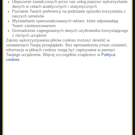
Ulepszenie świadczonych przez nas usług poprzez wykorzystanie
danych w celach analitycznych i statystycznych
Poznanie Twoich preferencji na podstawie sposobu korzystania z
1
głosuj
naszych serwisów
Wyświetlanie spersonalizowanych reklam, które odpowiadają
Ennio Morricone
Twoim zainteresowaniom
Cinema Paradiso
Gromadzenie zagregowanych danych użytkownika korzystającego
z różnych urządzeń
Cinema Paradiso
Zakres wykorzystywania plików cookies możesz określić w
ustawieniach Twojej przeglądarki. Bez wprowadzenia zmian ustawień,
informacje w plikach cookies mogą być zapisywane w pamięci
Twojego urządzenia. Więcej szczegółów znajdziesz w
Polityce
2
głosuj
cookies
.
Hans Zimmer
Dune: Part Two
A Time Of Quiet Between The Storms
3
głosuj
John Powell
Jak wytresować smoka
Test Driving Toothless