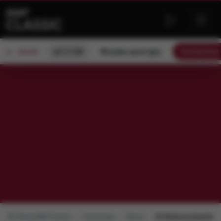
od 21:00
Muzyka spod igły
Słuchaj tera
ON AIR
Radio RMF Classic
Informacje
Obraz