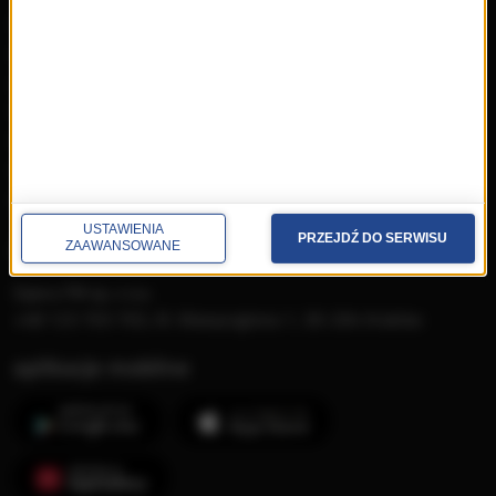
Płyty RMF Classic
MocArty
Lista Przebojów Muzyki
Filmowej
Mistrzowska Kolekcja
Festiwal Muzyki Filmowej
Dzień Muzyki Filmowej
USTAWIENIA
PRZEJDŹ DO SERWISU
kontakt
ZAAWANSOWANE
Opera FM sp. z o.o.
+48 123 703 703, Al. Waszyngtona 1, 30-204 Kraków
aplikacje mobilne