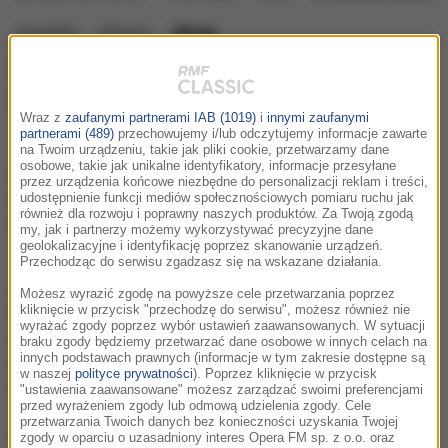
muzyka
słowo
obraz
W Walencji otwarto ośrodek
kultury litewskiej i polskiej
Wraz z
zaufanymi partnerami IAB (1019)
i
innymi zaufanymi
środa, 4 kwietnia 2007 (16:56)
partnerami (489)
przechowujemy i/lub odczytujemy informacje zawarte
na Twoim urządzeniu, takie jak pliki cookie, przetwarzamy dane
osobowe, takie jak unikalne identyfikatory, informacje przesyłane
Ośrodek kultury litewskiej i polskiej otwarto w
przez urządzenia końcowe niezbędne do personalizacji reklam i treści,
centralnej bibliotece publicznej w Walencji, na
udostępnienie funkcji mediów społecznościowych pomiaru ruchu jak
również dla rozwoju i poprawny naszych produktów. Za Twoją zgodą
wschodzie Hiszpanii.
my, jak i partnerzy możemy wykorzystywać precyzyjne dane
geolokalizacyjne i identyfikację poprzez skanowanie urządzeń.
Przechodząc do serwisu zgadzasz się na wskazane działania.
Litewskie MSZ podało, że w ramach ośrodka będzie działać
Możesz wyrazić zgodę na powyższe cele przetwarzania poprzez
biblioteka dla Litwinów i Polaków mieszkających w regionie
kliknięcie w przycisk "przechodzę do serwisu", możesz również nie
wyrażać zgody poprzez wybór ustawień zaawansowanych. W sytuacji
Walencji oraz hiszpańskojęzyczny punkt udzielający
braku zgody będziemy przetwarzać dane osobowe w innych celach na
informacji o
innych podstawach prawnych (informacje w tym zakresie dostępne są
w naszej
polityce prywatności
). Poprzez kliknięcie w przycisk
Litwie i Polsce.
"ustawienia zaawansowane" możesz zarządzać swoimi preferencjami
przed wyrażeniem zgody lub odmową udzielenia zgody. Cele
przetwarzania Twoich danych bez konieczności uzyskania Twojej
W otwarciu centrum kultury uczestniczyli przedstawiciel
zgody w oparciu o uzasadniony interes Opera FM sp. z o.o. oraz