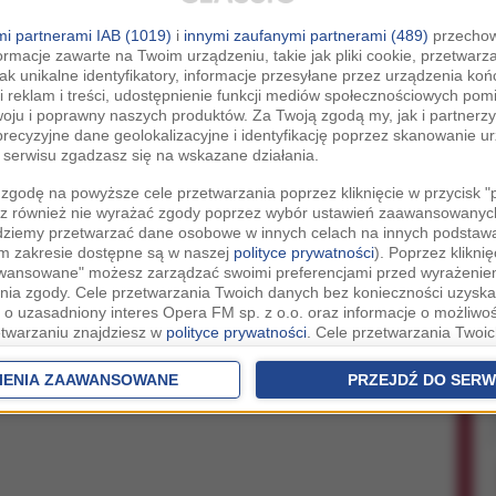
i partnerami IAB (1019)
i
innymi zaufanymi partnerami (489)
przechow
ormacje zawarte na Twoim urządzeniu, takie jak pliki cookie, przetwar
jak unikalne identyfikatory, informacje przesyłane przez urządzenia k
i reklam i treści, udostępnienie funkcji mediów społecznościowych pom
woju i poprawny naszych produktów. Za Twoją zgodą my, jak i partner
recyzyjne dane geolokalizacyjne i identyfikację poprzez skanowanie u
serwisu zgadzasz się na wskazane działania.
zgodę na powyższe cele przetwarzania poprzez kliknięcie w przycisk 
z również nie wyrażać zgody poprzez wybór ustawień zaawansowanych
dziemy przetwarzać dane osobowe w innych celach na innych podsta
ym zakresie dostępne są w naszej
polityce prywatności
). Poprzez kliknię
awansowane" możesz zarządzać swoimi preferencjami przed wyrażenie
ia zgody. Cele przetwarzania Twoich danych bez konieczności uzyska
 o uzasadniony interes Opera FM sp. z o.o. oraz informacje o możliwoś
etwarzaniu znajdziesz w
polityce prywatności
. Cele przetwarzania Twoi
yskania Twojej zgody w oparciu o uzasadniony interes
Zaufanych Part
ciwienia się takiemu przetwarzaniu znajdziesz w ustawieniach zaawa
IENIA ZAAWANSOWANE
PRZEJDŹ DO SERW
rowolna i możesz ją w dowolnym momencie wycofać, zgoda będzie też
anych do naszych Zaufanych Partnerów z siedzibą w państwach trzec
szarem Gospodarczym).
awo żądania dostępu, sprostowania, usunięcia lub ograniczenia przet