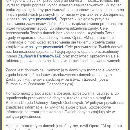
kliknięcie w przycisk "przechodzę do serwisu", możesz również nie
wyrażać zgody poprzez wybór ustawień zaawansowanych. W sytuacji
braku zgody będziemy przetwarzać dane osobowe w innych celach na
innych podstawach prawnych (informacje w tym zakresie dostępne są
w naszej
polityce prywatności
). Poprzez kliknięcie w przycisk
"ustawienia zaawansowane" możesz zarządzać swoimi preferencjami
przed wyrażeniem zgody lub odmową udzielenia zgody. Cele
przetwarzania Twoich danych bez konieczności uzyskania Twojej
zgody w oparciu o uzasadniony interes Opera FM sp. z o.o. oraz
informacje o możliwości sprzeciwienia się takiemu przetwarzaniu
znajdziesz w
polityce prywatności
. Cele przetwarzania Twoich danych
bez konieczności uzyskania Twojej zgody w oparciu o uzasadniony
fot.PAP/EPA
interes
Zaufanych Partnerów IAB
oraz możliwość sprzeciwienia się
takiemu przetwarzaniu znajdziesz w ustawieniach zaawansowanych.
Nowy film Agnieszki Holland poświęcony Jerzemu
Zgoda jest dobrowolna i możesz ją w dowolnym momencie wycofać,
Kosińskiemu nosił będzie tytuł „Rabbit Garden” („Króliczy
zgoda będzie też podstawą przekazywania danych do naszych
ogród”), o czym informuje portal Variety. Autorem
Zaufanych Partnerów z siedzibą w państwach trzecich (poza
Europejskim Obszarem Gospodarczym).
scenariusza tej produkcji jest Jamie Dawson, a producentem
Fred Bernstein, który pracował już z Holland przy jej
Ponadto masz prawo żądania dostępu, sprostowania, usunięcia lub
ograniczenia przetwarzania danych, a także złożenia skargi do
„Zielonej granicy”.
Prezesa Urzędu Ochrony Danych Osobowych. W polityce prywatności
znajdziesz informacje jak wykonać swoje prawa. Szczegółowe
„Rabbit Garden” koncentruje się na okresie, w którym
informacje na temat przetwarzania Twoich danych znajdują się w
polityce prywatności.
kariera literacka Kosińskiego stanęła pod znakiem zapytania,
gdyż autorstwo jego dzieł zostało zakwestionowane przez
Administratorem tych danych jesteśmy my, czyli Opera FM sp. z o.o.