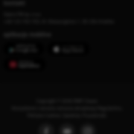
kontakt
Opera FM sp. z o.o.
+48 123 703 703, Al. Waszyngtona 1, 30-204 Kraków
aplikacje mobilne
Copyright © 2026 RMF Classic
Korzystanie z serwisu oznacza akceptację
Regulaminu
.
Polityka Cookies
.
SpeakUp
.
Prywatność
.