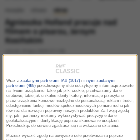
muzyka
słowo
obraz
Agnieszka Holland pracuje nad
filmem o pisarzu, Jerzym
Kosińskim
wtorek, 8 lipca 2025 (11:19)
Znana polska reżyserka znalazła nowy projekt. Jesienią
swoją premierę będzie miał jej „Franz” opowiadający
historię Franza Kafki, a tymczasem Agnieszka Holland
Wraz z
zaufanymi partnerami IAB (1017)
i
innymi zaufanymi
już pracuje nad filmem poświęconym Jerzemu
partnerami (489)
przechowujemy i/lub odczytujemy informacje zawarte
na Twoim urządzeniu, takie jak pliki cookie, przetwarzamy dane
Kosińskiemu. Ocalałemu z Holocaustu polsko-
osobowe, takie jak unikalne identyfikatory, informacje przesyłane
przez urządzenia końcowe niezbędne do personalizacji reklam i treści,
amerykańskiemu pisarzowi żydowskiego pochodzenia,
udostępnienie funkcji mediów społecznościowych pomiaru ruchu jak
autorowi takich powieści jak „Malowany ptak” czy
również dla rozwoju i poprawny naszych produktów. Za Twoją zgodą
my, jak i partnerzy możemy wykorzystywać precyzyjne dane
„Wystarczy być”.
geolokalizacyjne i identyfikację poprzez skanowanie urządzeń.
Przechodząc do serwisu zgadzasz się na wskazane działania.
Możesz wyrazić zgodę na powyższe cele przetwarzania poprzez