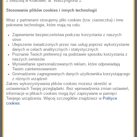
z siedzibą w Krakowie, al. Waszyngtona 1.
dwóch dziennikarzy gazety „The Village Voice”, Geoffreya
Stokesa i Eliota Fremonta-Smitha. Literat zmarł śmiercią
Stosowanie plików cookies i innych technologii
samobójczą w Nowym Jorku 3 maja 1991 roku.
Wraz z partnerami stosujemy pliki cookies (tzw. ciasteczka) i inne
pokrewne technologie, które mają na celu:
„W pewnym momencie amerykańscy dziennikarze odkryli, że
Zapewnienie bezpieczeństwa podczas korzystania z naszych
Kosiński korzystał z usług ghost writera, a wydarzenia
stron
opisywane w „Malowanym ptaku”, które przekonywał, że są
Ulepszenie świadczonych przez nas usług poprzez wykorzystanie
danych w celach analitycznych i statystycznych
autobiograficzne, nie do końca takie były. Tak czy siak, autor
Poznanie Twoich preferencji na podstawie sposobu korzystania z
został scancelowany przez środowisko. Pozostaje pytanie. Co
naszych serwisów
Wyświetlanie spersonalizowanych reklam, które odpowiadają
jest ważniejsze: artystyczna prawda czy literacka prawda?
Twoim zainteresowaniom
Jak łatwo jest kogoś skreślić, bo nie pasuje do reguł” –
Gromadzenie zagregowanych danych użytkownika korzystającego
z różnych urządzeń
tłumaczyła Holland w trakcie Festiwalu Filmowego w
Zakres wykorzystywania plików cookies możesz określić w
Karlowych Warach, na którym aktualnie przebywa.
ustawieniach Twojej przeglądarki. Bez wprowadzenia zmian ustawień,
informacje w plikach cookies mogą być zapisywane w pamięci
Twojego urządzenia. Więcej szczegółów znajdziesz w
Polityce
„Popełnił samobójstwo w 1991 roku, dokładnie wtedy, gdy w
cookies
.
Nowym Jorku promowałam swój film „Europa, Europa”.
Spotkałam go ostatniego dnia jego życia. Zaliczył
niewiarygodną karierę i wyjątkowo brutalny upadek.
Jednocześnie wciąż pozostaje tajemnicą, dlaczego popełnił