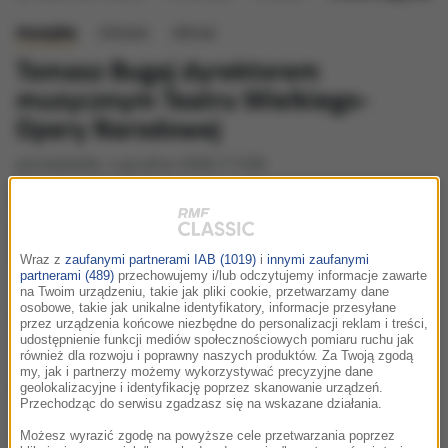
muzyka
słowo
obraz
Tomasz Bugaj dyrektorem
muzycznym Teatru Wielkiego-
Opery Narodowej
poniedziałek, 4 grudnia 2006 (17:09)
Dyrygent i pedagog Tomasz Bugaj został nowym
dyrektorem muzycznym Teatru Wielkiego-Opery
Narodowej w Warszawie.
Wraz z
zaufanymi partnerami IAB (1019)
i
innymi zaufanymi
partnerami (489)
przechowujemy i/lub odczytujemy informacje zawarte
na Twoim urządzeniu, takie jak pliki cookie, przetwarzamy dane
osobowe, takie jak unikalne identyfikatory, informacje przesyłane
Bugaj jest trzecim dyrektorem teatru, obok dyrektora
przez urządzenia końcowe niezbędne do personalizacji reklam i treści,
naczelnego -
udostępnienie funkcji mediów społecznościowych pomiaru ruchu jak
również dla rozwoju i poprawny naszych produktów. Za Twoją zgodą
Janusza Pietkiewicza i dyrektora artystycznego Ryszarda
my, jak i partnerzy możemy wykorzystywać precyzyjne dane
Karczykowskiego.
geolokalizacyjne i identyfikację poprzez skanowanie urządzeń.
Przechodząc do serwisu zgadzasz się na wskazane działania.
Jest absolwentem studiów dyrygenckich pod kierunkiem
Możesz wyrazić zgodę na powyższe cele przetwarzania poprzez