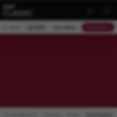
od 13:00
Czas relaksu
Słuchaj teraz
ON AIR
Radio RMF Classic
Informacje
Muzyka