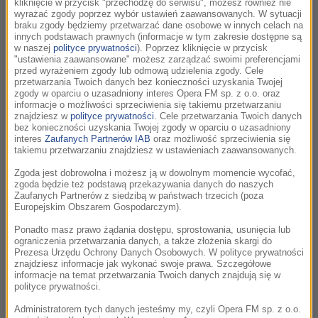
kliknięcie w przycisk "przechodzę do serwisu", możesz również nie
Stanisława Wisłockiego w Państwowej Wyższej Szkole
wyrażać zgody poprzez wybór ustawień zaawansowanych. W sytuacji
Muzycznej w Warszawie. Studiował też muzykologię na
braku zgody będziemy przetwarzać dane osobowe w innych celach na
innych podstawach prawnych (informacje w tym zakresie dostępne są
Uniwersytecie Warszawskim.
w naszej
polityce prywatności
). Poprzez kliknięcie w przycisk
"ustawienia zaawansowane" możesz zarządzać swoimi preferencjami
przed wyrażeniem zgody lub odmową udzielenia zgody. Cele
Jest laureatem międzynarodowych konkursów: w 1976
przetwarzania Twoich danych bez konieczności uzyskania Twojej
otrzymał
zgody w oparciu o uzasadniony interes Opera FM sp. z o.o. oraz
informacje o możliwości sprzeciwienia się takiemu przetwarzaniu
nagrodę specjalną na konkursie dyrygenckim im.
znajdziesz w
polityce prywatności
. Cele przetwarzania Twoich danych
Marinuzziego w San Remo, w 1978 - I nagrodę na konkursie
bez konieczności uzyskania Twojej zgody w oparciu o uzasadniony
interes
Zaufanych Partnerów IAB
oraz możliwość sprzeciwienia się
dyrygenckim w Bristolu w Wielkiej Brytanii.
takiemu przetwarzaniu znajdziesz w ustawieniach zaawansowanych.
Zgoda jest dobrowolna i możesz ją w dowolnym momencie wycofać,
Między 1974 a 1988 rokiem stale współpracował z
zgoda będzie też podstawą przekazywania danych do naszych
Warszawską Operą Kameralną, gdzie przeszedł wszystkie
Zaufanych Partnerów z siedzibą w państwach trzecich (poza
Europejskim Obszarem Gospodarczym).
etapy zawodowe - od asystenta do pierwszego dyrygenta i
dyrektora muzycznego.
Ponadto masz prawo żądania dostępu, sprostowania, usunięcia lub
ograniczenia przetwarzania danych, a także złożenia skargi do
Prezesa Urzędu Ochrony Danych Osobowych. W polityce prywatności
Równocześnie (w latach 1980-84) pełnił funkcję dyrektora
znajdziesz informacje jak wykonać swoje prawa. Szczegółowe
informacje na temat przetwarzania Twoich danych znajdują się w
artystycznego Filharmonii Pomorskiej w Bydgoszczy. Od
polityce prywatności.
1987 do 1990 roku był dyrektorem artystycznym
Administratorem tych danych jesteśmy my, czyli Opera FM sp. z o.o.
Filharmonii im. Artura