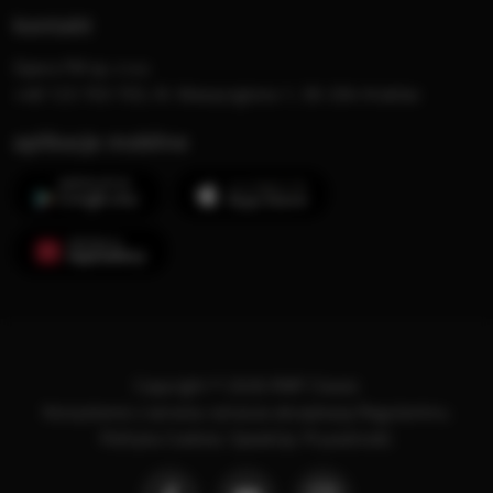
kontakt
Opera FM sp. z o.o.
+48 123 703 703, Al. Waszyngtona 1, 30-204 Kraków
aplikacje mobilne
Copyright © 2026 RMF Classic
Korzystanie z serwisu oznacza akceptację
Regulaminu
.
Polityka Cookies
.
SpeakUp
.
Prywatność
.