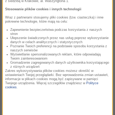
z siedzibą w Krakowie, al. Waszyngtona 1.
Rubinsteina w Łodzi, zaś w 1998 r. został powołany na
Stosowanie plików cookies i innych technologii
stanowisko
dyrektora artystycznego Filharmonii Krakowskiej. Funkcję tę
Wraz z partnerami stosujemy pliki cookies (tzw. ciasteczka) i inne
pokrewne technologie, które mają na celu:
pełnił
do końca 2005 r.
Zapewnienie bezpieczeństwa podczas korzystania z naszych
stron
Ulepszenie świadczonych przez nas usług poprzez wykorzystanie
Bugaj jest także pedagogiem. Od 1997 prowadzi klasę
danych w celach analitycznych i statystycznych
Poznanie Twoich preferencji na podstawie sposobu korzystania z
dyrygentury w Akademii Muzycznej w Krakowie, gdzie w
naszych serwisów
latach 2000-2005 był także kierownikiem katedry
Wyświetlanie spersonalizowanych reklam, które odpowiadają
Twoim zainteresowaniom
dyrygentury. Jest również profesorem Akademii Muzycznej w
Gromadzenie zagregowanych danych użytkownika korzystającego
Warszawie.
z różnych urządzeń
Zakres wykorzystywania plików cookies możesz określić w
ustawieniach Twojej przeglądarki. Bez wprowadzenia zmian ustawień,
Tomasz Bugaj dyrygował orkiestrami w Polsce (m.in.
informacje w plikach cookies mogą być zapisywane w pamięci
Twojego urządzenia. Więcej szczegółów znajdziesz w
Polityce
Orkiestrą
cookies
.
Filharmonii Narodowej, Wielką Orkiestrą Symfoniczną
Polskiego
Radia, Sinfonią Varsovią, Orkiestrą Filharmonii Krakowskiej,
Orkiestrą Polskiego Radia w Krakowie) oraz w Rosji,