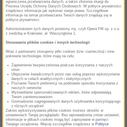
Dmitri Szostakowicz
ograniczenia przetwarzania danych, a także złożenia skargi do
Prezesa Urzędu Ochrony Danych Osobowych. W polityce prywatności
II Suita na orkiestrę jazzową (Pierwszy walc)
znajdziesz informacje jak wykonać swoje prawa. Szczegółowe
Shostakovich: Jazz Suites
informacje na temat przetwarzania Twoich danych znajdują się w
polityce prywatności.
Administratorem tych danych jesteśmy my, czyli Opera FM sp. z o.o.
21:24
z siedzibą w Krakowie, al. Waszyngtona 1.
Lisa Gerrard, Hans Zimmer
Stosowanie plików cookies i innych technologii
Now We Are Free
Wraz z partnerami stosujemy pliki cookies (tzw. ciasteczka) i inne
Gladiator: Music from the Motion Picture /
pokrewne technologie, które mają na celu:
Gladiator
Zapewnienie bezpieczeństwa podczas korzystania z naszych
stron
Ulepszenie świadczonych przez nas usług poprzez wykorzystanie
21:28
danych w celach analitycznych i statystycznych
Poznanie Twoich preferencji na podstawie sposobu korzystania z
Daniel Lopatin
naszych serwisów
I Love You, Tokyo
Wyświetlanie spersonalizowanych reklam, które odpowiadają
Twoim zainteresowaniom
Marty Supreme (Original Soundtrack)
Gromadzenie zagregowanych danych użytkownika korzystającego
z różnych urządzeń
Zakres wykorzystywania plików cookies możesz określić w
ustawieniach Twojej przeglądarki. Bez wprowadzenia zmian ustawień,
21:30
informacje w plikach cookies mogą być zapisywane w pamięci
Twojego urządzenia. Więcej szczegółów znajdziesz w
Polityce