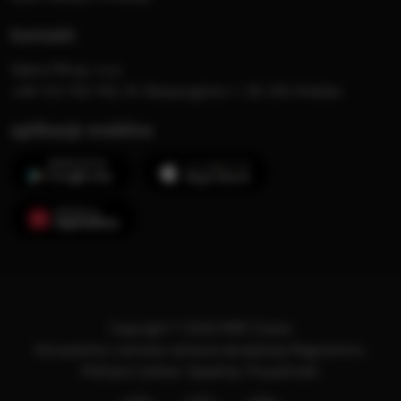
kontakt
Opera FM sp. z o.o.
+48 123 703 703, Al. Waszyngtona 1, 30-204 Kraków
aplikacje mobilne
Copyright © 2026 RMF Classic
Korzystanie z serwisu oznacza akceptację
Regulaminu
.
Polityka Cookies
.
SpeakUp
.
Prywatność
.