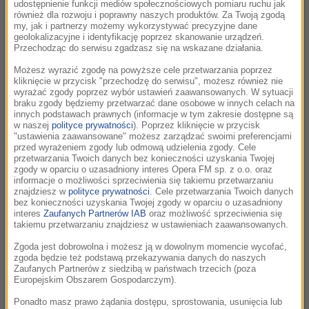
udostępnienie funkcji mediów społecznościowych pomiaru ruchu jak
Dire Straits
również dla rozwoju i poprawny naszych produktów. Za Twoją zgodą
my, jak i partnerzy możemy wykorzystywać precyzyjne dane
Your Latest Trick
geolokalizacyjne i identyfikację poprzez skanowanie urządzeń.
Brothers in Arms
Przechodząc do serwisu zgadzasz się na wskazane działania.
Możesz wyrazić zgodę na powyższe cele przetwarzania poprzez
kliknięcie w przycisk "przechodzę do serwisu", możesz również nie
21:08
wyrażać zgody poprzez wybór ustawień zaawansowanych. W sytuacji
braku zgody będziemy przetwarzać dane osobowe w innych celach na
George Fenton
innych podstawach prawnych (informacje w tym zakresie dostępne są
w naszej
polityce prywatności
). Poprzez kliknięcie w przycisk
Showtime
"ustawienia zaawansowane" możesz zarządzać swoimi preferencjami
Deep Blue /
Tajemnice oceanu
przed wyrażeniem zgody lub odmową udzielenia zgody. Cele
przetwarzania Twoich danych bez konieczności uzyskania Twojej
zgody w oparciu o uzasadniony interes Opera FM sp. z o.o. oraz
informacje o możliwości sprzeciwienia się takiemu przetwarzaniu
21:14
znajdziesz w
polityce prywatności
. Cele przetwarzania Twoich danych
bez konieczności uzyskania Twojej zgody w oparciu o uzasadniony
Vikingur Olafsson, Claude Debussy
interes
Zaufanych Partnerów IAB
oraz możliwość sprzeciwienia się
takiemu przetwarzaniu znajdziesz w ustawieniach zaawansowanych.
Dziewczyna o włosach jak len
Debussy – Rameau
Zgoda jest dobrowolna i możesz ją w dowolnym momencie wycofać,
zgoda będzie też podstawą przekazywania danych do naszych
Zaufanych Partnerów z siedzibą w państwach trzecich (poza
Europejskim Obszarem Gospodarczym).
21:16
Ponadto masz prawo żądania dostępu, sprostowania, usunięcia lub