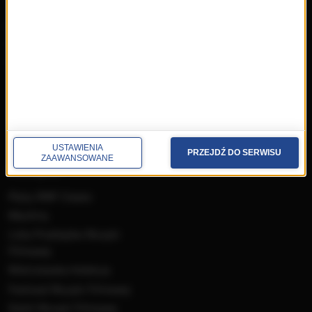
przedwczoraj
Programy
wczoraj
Informacje
dzisiaj
Ramówka
Ludzie
Odbiór
Nadawca
Konkursy i akcje specjalne
USTAWIENIA
PRZEJDŹ DO SERWISU
ZAAWANSOWANE
muzyka
Płyty RMF Classic
MocArty
Lista Przebojów Muzyki
Filmowej
Mistrzowska Kolekcja
Festiwal Muzyki Filmowej
Dzień Muzyki Filmowej