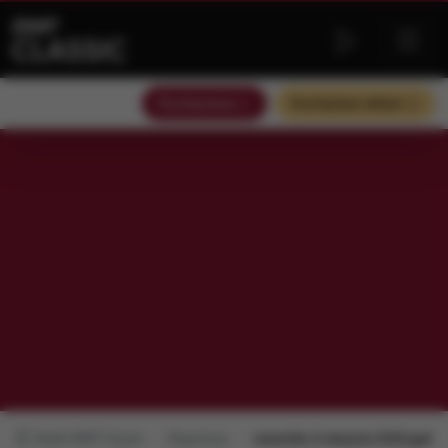
Słuchaj teraz
Słuchaj bez reklam
Radio RMF Classic
Repertuar
czwartek, 6 sierpnia 2026 godz.: