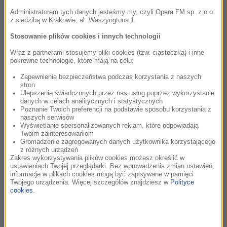
Administratorem tych danych jesteśmy my, czyli Opera FM sp. z o.o.
posłuchaj
22 lipca
z siedzibą w Krakowie, al. Waszyngtona 1.
Stosowanie plików cookies i innych technologii
posłuchaj
21 lipca
Wraz z partnerami stosujemy pliki cookies (tzw. ciasteczka) i inne
pokrewne technologie, które mają na celu:
posłuchaj
20 lipca
Zapewnienie bezpieczeństwa podczas korzystania z naszych
stron
Ulepszenie świadczonych przez nas usług poprzez wykorzystanie
posłuchaj
17 lipca
danych w celach analitycznych i statystycznych
Poznanie Twoich preferencji na podstawie sposobu korzystania z
naszych serwisów
posłuchaj
16 lipca
Wyświetlanie spersonalizowanych reklam, które odpowiadają
Twoim zainteresowaniom
Gromadzenie zagregowanych danych użytkownika korzystającego
posłuchaj
15 lipca
z różnych urządzeń
Zakres wykorzystywania plików cookies możesz określić w
ustawieniach Twojej przeglądarki. Bez wprowadzenia zmian ustawień,
posłuchaj
14 lipca
informacje w plikach cookies mogą być zapisywane w pamięci
Twojego urządzenia. Więcej szczegółów znajdziesz w
Polityce
cookies
.
posłuchaj
13 lipca
posłuchaj
10 lipca