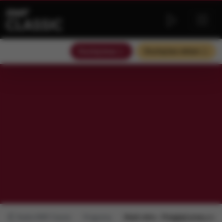
Słuchaj teraz
Słuchaj bez reklam
Radio RMF Classic
Programy