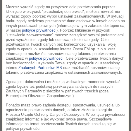
Możesz wyrazić zgodę na powyższe cele przetwarzania poprzez
Zaprasza Przemysław Semczuk
kliknięcie w przycisk "przechodzę do serwisu", możesz również nie
wyrażać zgody poprzez wybór ustawień zaawansowanych. W sytuacji
posłuchaj
3 sierpnia
braku zgody będziemy przetwarzać dane osobowe w innych celach na
innych podstawach prawnych (informacje w tym zakresie dostępne są
w naszej
polityce prywatności
). Poprzez kliknięcie w przycisk
"ustawienia zaawansowane" możesz zarządzać swoimi preferencjami
posłuchaj
31 lipca
przed wyrażeniem zgody lub odmową udzielenia zgody. Cele
przetwarzania Twoich danych bez konieczności uzyskania Twojej
zgody w oparciu o uzasadniony interes Opera FM sp. z o.o. oraz
posłuchaj
30 lipca
informacje o możliwości sprzeciwienia się takiemu przetwarzaniu
znajdziesz w
polityce prywatności
. Cele przetwarzania Twoich danych
bez konieczności uzyskania Twojej zgody w oparciu o uzasadniony
posłuchaj
29 lipca
interes
Zaufanych Partnerów IAB
oraz możliwość sprzeciwienia się
takiemu przetwarzaniu znajdziesz w ustawieniach zaawansowanych.
posłuchaj
28 lipca
Zgoda jest dobrowolna i możesz ją w dowolnym momencie wycofać,
zgoda będzie też podstawą przekazywania danych do naszych
Zaufanych Partnerów z siedzibą w państwach trzecich (poza
posłuchaj
27 lipca
Europejskim Obszarem Gospodarczym).
Ponadto masz prawo żądania dostępu, sprostowania, usunięcia lub
ograniczenia przetwarzania danych, a także złożenia skargi do
posłuchaj
24 lipca
Prezesa Urzędu Ochrony Danych Osobowych. W polityce prywatności
znajdziesz informacje jak wykonać swoje prawa. Szczegółowe
informacje na temat przetwarzania Twoich danych znajdują się w
posłuchaj
23 lipca
polityce prywatności.