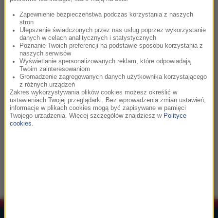
Co było grane w RMF Classic?
Zapewnienie bezpieczeństwa podczas korzystania z naszych
stron
23:02
Ulepszenie świadczonych przez nas usług poprzez wykorzystanie
danych w celach analitycznych i statystycznych
Maryla Rodowicz, Krzysztof Zalewski
Poznanie Twoich preferencji na podstawie sposobu korzystania z
Remedium (Wsiąść do pociągu)
naszych serwisów
Wyświetlanie spersonalizowanych reklam, które odpowiadają
Twoim zainteresowaniom
Gromadzenie zagregowanych danych użytkownika korzystającego
z różnych urządzeń
23:05
Zakres wykorzystywania plików cookies możesz określić w
ustawieniach Twojej przeglądarki. Bez wprowadzenia zmian ustawień,
Steven Price
informacje w plikach cookies mogą być zapisywane w pamięci
A Sparrowhawk’s Tale
Twojego urządzenia. Więcej szczegółów znajdziesz w
Polityce
cookies
.
23:09
Anne-Sophie Mutter, John Williams
Sayuri's Theme