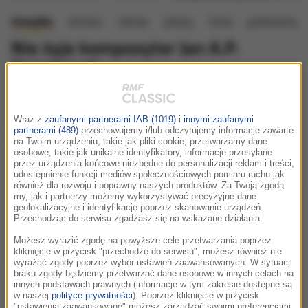
muzyka
słowo
obraz
płyty
inne
polecamy e
Nie żyje kompozytor Jan A.P.
Kaczmarek
Nie żyje Jan A.P. Kaczmarek, poinformowała Polska
Fundacja Muzyczna. "Zmarł otoczony miłością" —
Wraz z
zaufanymi partnerami IAB (1019)
i
innymi zaufanymi
przekazała żona kompozytora i podkreśliła: "Do końca
partnerami (489)
przechowujemy i/lub odczytujemy informacje zawarte
był wojownikiem ufającym, że wyzdrowieje i będzie
na Twoim urządzeniu, takie jak pliki cookie, przetwarzamy dane
osobowe, takie jak unikalne identyfikatory, informacje przesyłane
dzielił się swoją twórczością".
przez urządzenia końcowe niezbędne do personalizacji reklam i treści,
udostępnienie funkcji mediów społecznościowych pomiaru ruchu jak
również dla rozwoju i poprawny naszych produktów. Za Twoją zgodą
my, jak i partnerzy możemy wykorzystywać precyzyjne dane
geolokalizacyjne i identyfikację poprzez skanowanie urządzeń.
Przechodząc do serwisu zgadzasz się na wskazane działania.
Możesz wyrazić zgodę na powyższe cele przetwarzania poprzez
kliknięcie w przycisk "przechodzę do serwisu", możesz również nie
wyrażać zgody poprzez wybór ustawień zaawansowanych. W sytuacji
braku zgody będziemy przetwarzać dane osobowe w innych celach na
innych podstawach prawnych (informacje w tym zakresie dostępne są
w naszej
polityce prywatności
). Poprzez kliknięcie w przycisk
"ustawienia zaawansowane" możesz zarządzać swoimi preferencjami