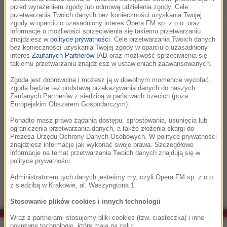
przed wyrażeniem zgody lub odmową udzielenia zgody. Cele
przetwarzania Twoich danych bez konieczności uzyskania Twojej
zgody w oparciu o uzasadniony interes Opera FM sp. z o.o. oraz
Jan AP Kaczmarek, FMF 2017, fot. Robert Słuszniak
informacje o możliwości sprzeciwienia się takiemu przetwarzaniu
znajdziesz w
polityce prywatności
. Cele przetwarzania Twoich danych
"Po długiej i ciężkiej chorobie zmarł mój mąż Jan A.P.
bez konieczności uzyskania Twojej zgody w oparciu o uzasadniony
interes
Zaufanych Partnerów IAB
oraz możliwość sprzeciwienia się
Kaczmarek. Do końca był wojownikiem ufającym, że
takiemu przetwarzaniu znajdziesz w ustawieniach zaawansowanych.
wyzdrowieje i będzie dzielił się swoją twórczością z nami.
Zgoda jest dobrowolna i możesz ją w dowolnym momencie wycofać,
Czuwałam przy nim do końca" — przekazała Polskiej
zgoda będzie też podstawą przekazywania danych do naszych
Fundacji Muzycznej żona artysty, Aleksandra Twardowska-
Zaufanych Partnerów z siedzibą w państwach trzecich (poza
Europejskim Obszarem Gospodarczym).
Kaczmarek.
Ponadto masz prawo żądania dostępu, sprostowania, usunięcia lub
Zmarł otoczony miłością, wartością, w którą wierzył
ograniczenia przetwarzania danych, a także złożenia skargi do
Prezesa Urzędu Ochrony Danych Osobowych. W polityce prywatności
najmocniej.
znajdziesz informacje jak wykonać swoje prawa. Szczegółowe
informacje na temat przetwarzania Twoich danych znajdują się w
— dodała.
polityce prywatności.
Administratorem tych danych jesteśmy my, czyli Opera FM sp. z o.o.
z siedzibą w Krakowie, al. Waszyngtona 1.
Stosowanie plików cookies i innych technologii
Wraz z partnerami stosujemy pliki cookies (tzw. ciasteczka) i inne
pokrewne technologie, które mają na celu: