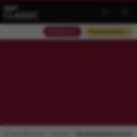
Słuchaj teraz
Słuchaj bez reklam
Radio RMF Classic
Polecamy