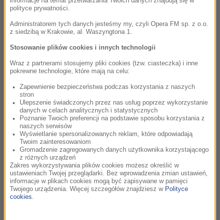
informacje na temat przetwarzania Twoich danych znajdują się w
polityce prywatności.
Administratorem tych danych jesteśmy my, czyli Opera FM sp. z o.o.
z siedzibą w Krakowie, al. Waszyngtona 1.
Stosowanie plików cookies i innych technologii
Wraz z partnerami stosujemy pliki cookies (tzw. ciasteczka) i inne
pokrewne technologie, które mają na celu:
Zapewnienie bezpieczeństwa podczas korzystania z naszych
stron
Ulepszenie świadczonych przez nas usług poprzez wykorzystanie
danych w celach analitycznych i statystycznych
Poznanie Twoich preferencji na podstawie sposobu korzystania z
naszych serwisów
Wyświetlanie spersonalizowanych reklam, które odpowiadają
Twoim zainteresowaniom
Gromadzenie zagregowanych danych użytkownika korzystającego
z różnych urządzeń
Zakres wykorzystywania plików cookies możesz określić w
ustawieniach Twojej przeglądarki. Bez wprowadzenia zmian ustawień,
informacje w plikach cookies mogą być zapisywane w pamięci
Twojego urządzenia. Więcej szczegółów znajdziesz w
Polityce
cookies
.