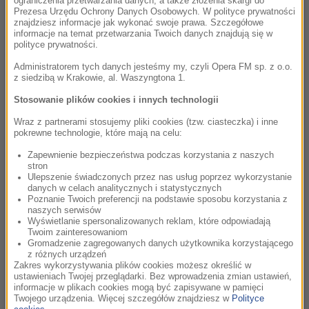
ograniczenia przetwarzania danych, a także złożenia skargi do
epickiego obrazu historycznego. Od czternastu lat
Prezesa Urzędu Ochrony Danych Osobowych. W polityce prywatności
niezmiennie inspiruje twórców filmu, muzyki i literatury do
znajdziesz informacje jak wykonać swoje prawa. Szczegółowe
informacje na temat przetwarzania Twoich danych znajdują się w
tego stopnia, że zjawisko to zyskało miano „efektu
polityce prywatności.
Gladiatora”. Niemały udział w sukcesie filmu miała napisana
Administratorem tych danych jesteśmy my, czyli Opera FM sp. z o.o.
przez Hansa Zimmera i Lisę Gerrard muzyka, która została
z siedzibą w Krakowie, al. Waszyngtona 1.
nagrodzona Złotym Globem i nominacją do Oscara. Na scenie
Stosowanie plików cookies i innych technologii
współczesnego Koloseum — Kraków Arena zaśpiewa sama
współautorka tej kultowej ścieżki dźwiękowej — Lisa
Wraz z partnerami stosujemy pliki cookies (tzw. ciasteczka) i inne
pokrewne technologie, które mają na celu:
Gerrard. Koncert wykona orkiestra Sinfonietta Cracovia,
którą poprowadzi Ludwig Wicki.
Zapewnienie bezpieczeństwa podczas korzystania z naszych
stron
Ulepszenie świadczonych przez nas usług poprzez wykorzystanie
To bezprecedensowe wydarzenie odbędzie się w sobotę (27
danych w celach analitycznych i statystycznych
Poznanie Twoich preferencji na podstawie sposobu korzystania z
września) o godz. 18.00 w jednej z najnowocześniejszych i
naszych serwisów
największych hal widowiskowo-sportowych w tej części
Wyświetlanie spersonalizowanych reklam, które odpowiadają
Twoim zainteresowaniom
Europy. We współpracy z Fundacją Siódmy Zmysł stworzymy
Gromadzenie zagregowanych danych użytkownika korzystającego
specjalny system audiodekrypcji pozwalający osobom
z różnych urządzeń
Zakres wykorzystywania plików cookies możesz określić w
niewidomym i niedowidzącym na pełne uczestnictwo w
ustawieniach Twojej przeglądarki. Bez wprowadzenia zmian ustawień,
widowisku i koncercie. Audiodeskrypcja to technika, w której
informacje w plikach cookies mogą być zapisywane w pamięci
Twojego urządzenia. Więcej szczegółów znajdziesz w
Polityce
lektor w przerwie między dialogami czyta opis słowny