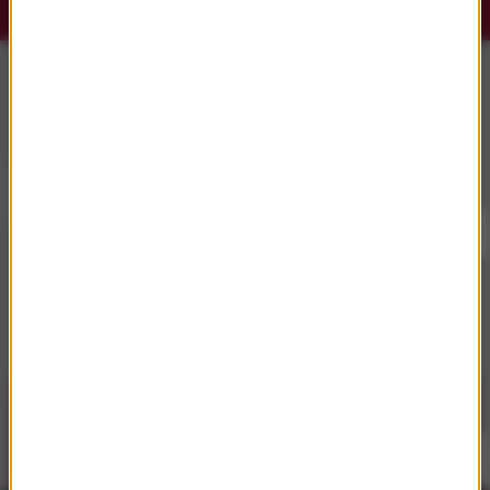
Słuchaj RMF Classic i RMF Classic+ w
aplikacji.
Pobierz i miej najpiękniejszą muzykę filmową i
klasyczną zawsze przy sobie.