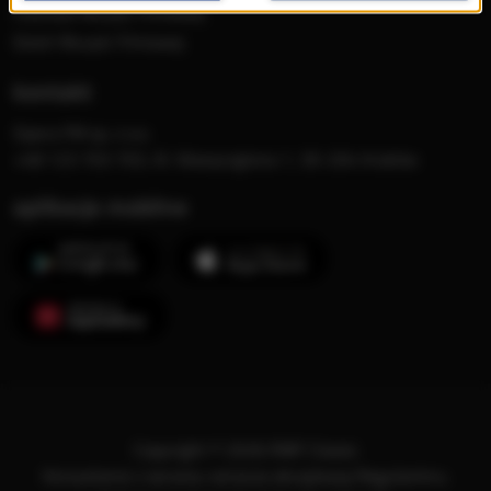
Festiwal Muzyki Filmowej
Dzień Muzyki Filmowej
kontakt
Opera FM sp. z o.o.
+48 123 703 703, Al. Waszyngtona 1, 30-204 Kraków
aplikacje mobilne
Copyright © 2026 RMF Classic
Korzystanie z serwisu oznacza akceptację
Regulaminu
.