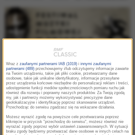
vii. fmf
idea festiwalu
program festiwalu
koncer
Wraz z
zaufanymi partnerami IAB (1019)
i
innymi zaufanymi
partnerami (489)
przechowujemy i/lub odczytujemy informacje zawarte
007. The Best of James Bond
na Twoim urządzeniu, takie jak pliki cookie, przetwarzamy dane
osobowe, takie jak unikalne identyfikatory, informacje przesyłane
Koncert prezentujący kultowe piosenki
przez urządzenia końcowe niezbędne do personalizacji reklam i treści,
udostępnienie funkcji mediów społecznościowych pomiaru ruchu jak
napisane do filmów z serii James Bond w
również dla rozwoju i poprawny naszych produktów. Za Twoją zgodą
my, jak i partnerzy możemy wykorzystywać precyzyjne dane
symfonicznych aranżacjach oraz w
geolokalizacyjne i identyfikację poprzez skanowanie urządzeń.
wykonaniu gwiazd polskiej rozrywki
Przechodząc do serwisu zgadzasz się na wskazane działania.
Możesz wyrazić zgodę na powyższe cele przetwarzania poprzez
Agent 007 na 7. edycję FMF! Pierwszy pełnometrażowy film
kliknięcie w przycisk "przechodzę do serwisu", możesz również nie
wyrażać zgody poprzez wybór ustawień zaawansowanych. W sytuacji
z Jamesem Bondem w roli głównej powstał w 1962 roku. W
braku zgody będziemy przetwarzać dane osobowe w innych celach na