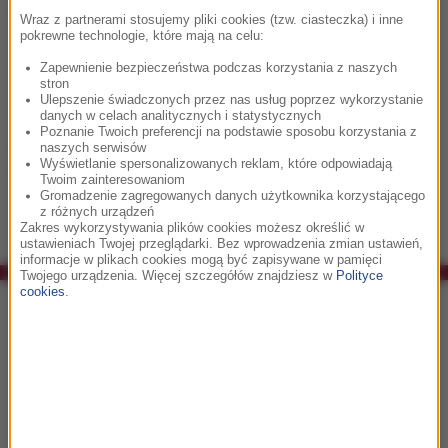
polskiej estrady, m.in. Justyna Steczkowska, Zbigniew
Wraz z partnerami stosujemy pliki cookies (tzw. ciasteczka) i inne
Wodecki, Aga Zaryan, Monika Borzym, a także młodzi i
pokrewne technologie, które mają na celu:
utalentowani laureaci talent show: Damian Ukeje, Mateusz
Zapewnienie bezpieczeństwa podczas korzystania z naszych
Ziółko czy Natalia Nykiel. Na scenie pojawi się również
stron
znakomita hiszpańska artystka Esther Ovejero. O
Ulepszenie świadczonych przez nas usług poprzez wykorzystanie
danych w celach analitycznych i statystycznych
ostatecznym kształcie koncertu zadecydują słuchacze RMF
Poznanie Twoich preferencji na podstawie sposobu korzystania z
Classic w plebiscycie pod hasłem 007 zgłoś się! – czyli Lista
naszych serwisów
Wyświetlanie spersonalizowanych reklam, które odpowiadają
Przebojów Bondowskich.
Twoim zainteresowaniom
Gromadzenie zagregowanych danych użytkownika korzystającego
z różnych urządzeń
Zakres wykorzystywania plików cookies możesz określić w
ustawieniach Twojej przeglądarki. Bez wprowadzenia zmian ustawień,
informacje w plikach cookies mogą być zapisywane w pamięci
Twojego urządzenia. Więcej szczegółów znajdziesz w
Polityce
cookies
.
Co było grane w RMF Classic?
08:21
Maurice Ravel
Bolero