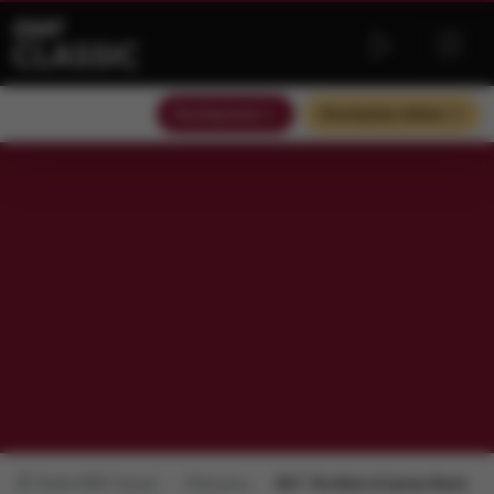
Słuchaj teraz
Słuchaj bez reklam
Radio RMF Classic
Polecamy
007. The Best of James Bond