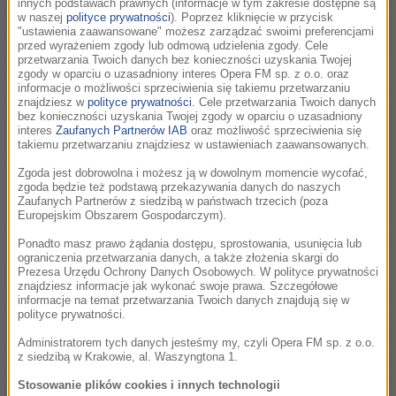
rolę agenta Jej Królewskiej Mości wcielił się wówczas Sean
innych podstawach prawnych (informacje w tym zakresie dostępne są
w naszej
polityce prywatności
). Poprzez kliknięcie w przycisk
Connery. Od tamtej pory minęło ponad 50 lat, a znakiem
"ustawienia zaawansowane" możesz zarządzać swoimi preferencjami
rozpoznawczym całej serii stały się słynne piosenki, które
przed wyrażeniem zgody lub odmową udzielenia zgody. Cele
przetwarzania Twoich danych bez konieczności uzyskania Twojej
wykonywały największe gwiazdy muzyki rozrywkowej, m.in.:
zgody w oparciu o uzasadniony interes Opera FM sp. z o.o. oraz
Shirley Bassey, Tina Turner, Jack White i Alicia Keys, Duran
informacje o możliwości sprzeciwienia się takiemu przetwarzaniu
znajdziesz w
polityce prywatności
. Cele przetwarzania Twoich danych
Duran, Paul McCartney & The Wings, Adele. Na inaugurację
bez konieczności uzyskania Twojej zgody w oparciu o uzasadniony
7. edycji festiwalu w wersji symfonicznej zabrzmią
interes
Zaufanych Partnerów IAB
oraz możliwość sprzeciwienia się
takiemu przetwarzaniu znajdziesz w ustawieniach zaawansowanych.
najsłynniejsze tytuły, m.in. Diamonds Are Forever, Live and
Let Die, Goldfinger, You Only Live Twice, Nobody Does It
Zgoda jest dobrowolna i możesz ją w dowolnym momencie wycofać,
zgoda będzie też podstawą przekazywania danych do naszych
Better, GoldenEye, Skyfall, From Russia With Love oraz
Zaufanych Partnerów z siedzibą w państwach trzecich (poza
fragmenty ścieżek dźwiękowych autorstwa m.in. Davida
Europejskim Obszarem Gospodarczym).
Arnolda, Johna Barry’ego, Monty’ego Normana i Paula
Ponadto masz prawo żądania dostępu, sprostowania, usunięcia lub
Epwortha.
ograniczenia przetwarzania danych, a także złożenia skargi do
Prezesa Urzędu Ochrony Danych Osobowych. W polityce prywatności
znajdziesz informacje jak wykonać swoje prawa. Szczegółowe
Orkiestrę Filharmonii Krakowskiej poprowadzi uwielbiany
informacje na temat przetwarzania Twoich danych znajdują się w
przez krakowską publiczność hiszpański kompozytor i
polityce prywatności.
dyrygent Diego Navarro. Koncert powstaje we współpracy z
Administratorem tych danych jesteśmy my, czyli Opera FM sp. z o.o.
kanaryjskim Festiwalem Muzyki Filmowej Fimucité. W tym
z siedzibą w Krakowie, al. Waszyngtona 1.
niezwykłym widowisku udział wezmą popularni artyści
Stosowanie plików cookies i innych technologii