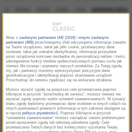
yka
słowo
obraz
płyty
inne
polecamy extra
ZŁOTO POLAKÓW TO JUŻ PONAD
420 TON
Wraz z
zaufanymi partnerami IAB (1019)
i
innymi zaufanymi
Polska ma już większe zasoby złota niż
partnerami (489)
przechowujemy i/lub odczytujemy informacje zawarte
Wielka Brytania. Ogółem wartość rezerw
na Twoim urządzeniu, takie jak pliki cookie, przetwarzamy dane
osobowe, takie jak unikalne identyfikatory, informacje przesyłane
dewizowych NBP to już ponad 200 mld
przez urządzenia końcowe niezbędne do personalizacji reklam i treści,
USD. Dzięki konsekwentnej strategii
udostępnienie funkcji mediów społecznościowych pomiaru ruchu jak
również dla rozwoju i poprawny naszych produktów. Za Twoją zgodą
zwiększania rezerw złota NBP zbliża się
my, jak i partnerzy możemy wykorzystywać precyzyjne dane
do światowej czołówki, w której znajdują
geolokalizacyjne i identyfikację poprzez skanowanie urządzeń.
Przechodząc do serwisu zgadzasz się na wskazane działania.
się m.in. Stany Zjednoczone, Niemcy,
Francja i Szwajcaria.
Możesz wyrazić zgodę na powyższe cele przetwarzania poprzez
kliknięcie w przycisk "przechodzę do serwisu", możesz również nie
wyrażać zgody poprzez wybór ustawień zaawansowanych. W sytuacji
braku zgody będziemy przetwarzać dane osobowe w innych celach na
Więcej na:
https://nbp.pl/historia-sukcesu-dzialan-nbp-w-
innych podstawach prawnych (informacje w tym zakresie dostępne są
nowej-ksiazce/
w naszej
polityce prywatności
). Poprzez kliknięcie w przycisk
"ustawienia zaawansowane" możesz zarządzać swoimi preferencjami
przed wyrażeniem zgody lub odmową udzielenia zgody. Cele
przetwarzania Twoich danych bez konieczności uzyskania Twojej