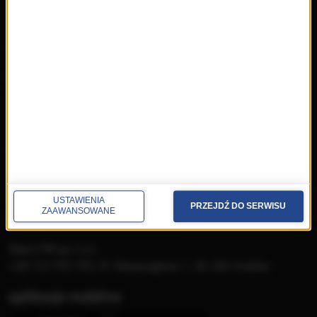
Konkursy i akcje specjalne
muzyka
Płyty RMF Classic
MocArty
Lista Przebojów Muzyki
Filmowej
Mistrzowska Kolekcja
Festiwal Muzyki Filmowej
Dzień Muzyki Filmowej
USTAWIENIA
PRZEJDŹ DO SERWISU
ZAAWANSOWANE
kontakt
Opera FM sp. z o.o.
+48 123 703 703, Al. Waszyngtona 1, 30-204 Kraków
aplikacje mobilne