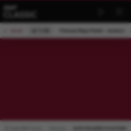
od 11:00
Filmowa Mapa Polski – konkurs
ON AIR
Radio RMF Classic
Polecamy