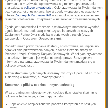
zgody w oparciu o uzasadniony interes Opera FM sp. z o.o. oraz
informacje o możliwości sprzeciwienia się takiemu przetwarzaniu
znajdziesz w
polityce prywatności
. Cele przetwarzania Twoich danych
bez konieczności uzyskania Twojej zgody w oparciu o uzasadniony
interes
Zaufanych Partnerów IAB
oraz możliwość sprzeciwienia się
takiemu przetwarzaniu znajdziesz w ustawieniach zaawansowanych.
Co było grane w RMF Classic?
Zgoda jest dobrowolna i możesz ją w dowolnym momencie wycofać,
zgoda będzie też podstawą przekazywania danych do naszych
Zaufanych Partnerów z siedzibą w państwach trzecich (poza
13:46
Europejskim Obszarem Gospodarczym).
James Newton Howard
Ponadto masz prawo żądania dostępu, sprostowania, usunięcia lub
A Hidden Life
ograniczenia przetwarzania danych, a także złożenia skargi do
Prezesa Urzędu Ochrony Danych Osobowych. W polityce prywatności
znajdziesz informacje jak wykonać swoje prawa. Szczegółowe
informacje na temat przetwarzania Twoich danych znajdują się w
polityce prywatności.
13:54
Administratorem tych danych jesteśmy my, czyli Opera FM sp. z o.o.
Rafał Blechacz, Fryderyk Chopin
z siedzibą w Krakowie, al. Waszyngtona 1.
Polonez A-dur op.40 nr 1
Stosowanie plików cookies i innych technologii
Wraz z partnerami stosujemy pliki cookies (tzw. ciasteczka) i inne
13:59
pokrewne technologie, które mają na celu:
Vitamin String Quartet
Zapewnienie bezpieczeństwa podczas korzystania z naszych