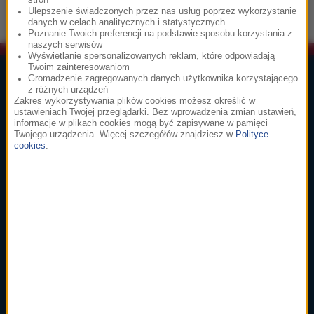
stron
Stay
Ulepszenie świadczonych przez nas usług poprzez wykorzystanie
danych w celach analitycznych i statystycznych
Poznanie Twoich preferencji na podstawie sposobu korzystania z
naszych serwisów
Wyświetlanie spersonalizowanych reklam, które odpowiadają
Twoim zainteresowaniom
Lista Przebojów Muzyki Filmowej
Gromadzenie zagregowanych danych użytkownika korzystającego
z różnych urządzeń
Zakres wykorzystywania plików cookies możesz określić w
1
głosuj
ustawieniach Twojej przeglądarki. Bez wprowadzenia zmian ustawień,
informacje w plikach cookies mogą być zapisywane w pamięci
Ennio Morricone
Twojego urządzenia. Więcej szczegółów znajdziesz w
Polityce
Cinema Paradiso
cookies
.
Cinema Paradiso
2
głosuj
Hans Zimmer
Dune: Part Two
A Time Of Quiet Between The Storms
3
głosuj