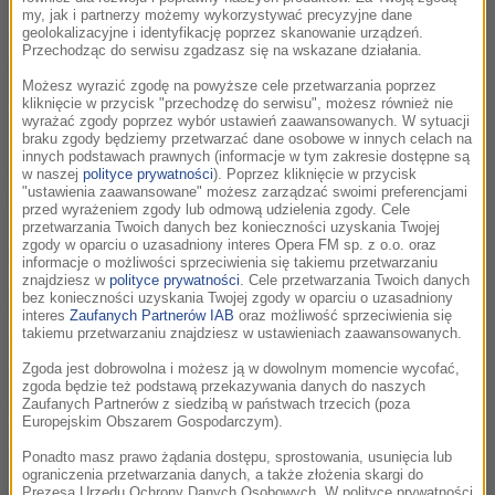
„Jesus Christ Superstar” to kultowa rock opera autorstwa
my, jak i partnerzy możemy wykorzystywać precyzyjne dane
geolokalizacyjne i identyfikację poprzez skanowanie urządzeń.
Time’a Rice’a i Andrew Lloyda Webbera, która w latach 70-
Przechodząc do serwisu zgadzasz się na wskazane działania.
tych XX wieku zatrzęsła światem teatru muzycznego.
Możesz wyrazić zgodę na powyższe cele przetwarzania poprzez
Historia ta, opowiadająca o siedmiu ostatnich dniach życia
kliknięcie w przycisk "przechodzę do serwisu", możesz również nie
Jezusa Chrystusa, początkowo wydana była jedynie na
wyrażać zgody poprzez wybór ustawień zaawansowanych. W sytuacji
braku zgody będziemy przetwarzać dane osobowe w innych celach na
albumie koncepcyjnym, ponieważ obawiano się, że w formie
innych podstawach prawnych (informacje w tym zakresie dostępne są
teatralnej może być ona odbierana obrazoburczo. I choć
w naszej
polityce prywatności
). Poprzez kliknięcie w przycisk
"ustawienia zaawansowane" możesz zarządzać swoimi preferencjami
faktycznie dzieło czasami budzi jeszcze kontrowersje, dla
przed wyrażeniem zgody lub odmową udzielenia zgody. Cele
wielu jest również głębokim przeżyciem duchowym, a w
przetwarzania Twoich danych bez konieczności uzyskania Twojej
zgody w oparciu o uzasadniony interes Opera FM sp. z o.o. oraz
inscenizacji Wociala i Bello określane jest mianem
informacje o możliwości sprzeciwienia się takiemu przetwarzaniu
„rockowych rekolekcji” (Jan Brończa-Szabłowski,
znajdziesz w
polityce prywatności
. Cele przetwarzania Twoich danych
bez konieczności uzyskania Twojej zgody w oparciu o uzasadniony
Rzeczpospolita).
interes
Zaufanych Partnerów IAB
oraz możliwość sprzeciwienia się
takiemu przetwarzaniu znajdziesz w ustawieniach zaawansowanych.
Inscenizacja Wociala i Bello jest przemyślana i doskonale
Zgoda jest dobrowolna i możesz ją w dowolnym momencie wycofać,
wyreżyserowana, nie pozostawia też widza obojętnym na to,
zgoda będzie też podstawą przekazywania danych do naszych
co dzieje się na scenie i poza nią. Mistrzowskie interpretacje
Zaufanych Partnerów z siedzibą w państwach trzecich (poza
Europejskim Obszarem Gospodarczym).
muzyczne przenoszą w inny wymiar (Jakub Panek, Gazeta.pl),
a zbiorowe choreografie nie są jedynie tańcem, a
Ponadto masz prawo żądania dostępu, sprostowania, usunięcia lub
ograniczenia przetwarzania danych, a także złożenia skargi do
integralnym elementem opowiadanej historii. „Wszystko to
Prezesa Urzędu Ochrony Danych Osobowych. W polityce prywatności