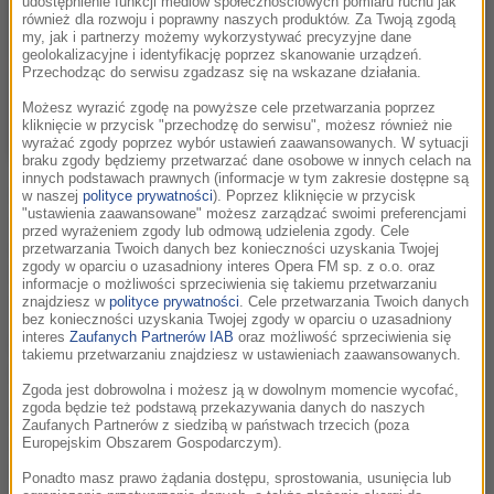
udostępnienie funkcji mediów społecznościowych pomiaru ruchu jak
również dla rozwoju i poprawny naszych produktów. Za Twoją zgodą
my, jak i partnerzy możemy wykorzystywać precyzyjne dane
geolokalizacyjne i identyfikację poprzez skanowanie urządzeń.
Przechodząc do serwisu zgadzasz się na wskazane działania.
Możesz wyrazić zgodę na powyższe cele przetwarzania poprzez
kliknięcie w przycisk "przechodzę do serwisu", możesz również nie
wyrażać zgody poprzez wybór ustawień zaawansowanych. W sytuacji
braku zgody będziemy przetwarzać dane osobowe w innych celach na
innych podstawach prawnych (informacje w tym zakresie dostępne są
Oprócz tego, film „Chłopi” cieszy się ogromną popularnością
w naszej
polityce prywatności
). Poprzez kliknięcie w przycisk
"ustawienia zaawansowane" możesz zarządzać swoimi preferencjami
wśród widzów kinowych, osiągając już prawie 2 miliony
przed wyrażeniem zgody lub odmową udzielenia zgody. Cele
oglądających. Co więcej, produkcja właśnie weszła na ekrany
przetwarzania Twoich danych bez konieczności uzyskania Twojej
zgody w oparciu o uzasadniony interes Opera FM sp. z o.o. oraz
kin w Stanach Zjednoczonych, zapowiadając swój triumfalny
informacje o możliwości sprzeciwienia się takiemu przetwarzaniu
marsz na międzynarodową scenę filmową.
znajdziesz w
polityce prywatności
. Cele przetwarzania Twoich danych
bez konieczności uzyskania Twojej zgody w oparciu o uzasadniony
interes
Zaufanych Partnerów IAB
oraz możliwość sprzeciwienia się
Posłuchaj albumu „Chłopi” we wszystkich serwisach
takiemu przetwarzaniu znajdziesz w ustawieniach zaawansowanych.
streamingowych:
https://agoramuzyka.ffm.to/Chlopi
Zgoda jest dobrowolna i możesz ją w dowolnym momencie wycofać,
zgoda będzie też podstawą przekazywania danych do naszych
Połączenie oryginalnego pomysłu filmowego z genialną
Zaufanych Partnerów z siedzibą w państwach trzecich (poza
muzyką zaowocowało rozmaitymi nagrodami, rekordowym
Europejskim Obszarem Gospodarczym).
zainteresowaniem publiczności oraz serią koncertów w
Ponadto masz prawo żądania dostępu, sprostowania, usunięcia lub