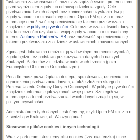
"ustawienia zaawansowane" możesz zarządzać swoimi preferencjami
przed wyrażeniem zgody lub odmową udzielenia zgody. Cele
fot.Borys Słuszniak
przetwarzania Twoich danych bez konieczności uzyskania Twojej
zgody w oparciu o uzasadniony interes Opera FM sp. z o.o. oraz
Wieczorem, pierwszy koncert na tegorocznym festiwalu
informacje o możliwości sprzeciwienia się takiemu przetwarzaniu
znajdziesz w
polityce prywatności
. Cele przetwarzania Twoich danych
odbył się w Filharmonii Krakowskiej. Podczas Traces of
bez konieczności uzyskania Twojej zgody w oparciu o uzasadniony
Memory uczciliśmy pamięć naszego przyjaciela Jana A.P.
interes
Zaufanych Partnerów IAB
oraz możliwość sprzeciwienia się
takiemu przetwarzaniu znajdziesz w ustawieniach zaawansowanych.
Kaczmarka minutą ciszy, oraz muzyką z filmu "Niewierna".
Chwilę później wysłuchaliśmy utworów Johna Williamsa,
Zgoda jest dobrowolna i możesz ją w dowolnym momencie wycofać,
zgoda będzie też podstawą przekazywania danych do naszych
Elliota Goldenthala, Krzysztofa Pendereckiego, Antoniego
Zaufanych Partnerów z siedzibą w państwach trzecich (poza
Komasy-Łazarkiewicza i kultowego zespołu Kroke, które
Europejskim Obszarem Gospodarczym).
czerpały z tradycji żydowskiej Polski i USA. Koncert został
Ponadto masz prawo żądania dostępu, sprostowania, usunięcia lub
oficjalnie otwarty przez Ambasadora Stanów Zjednoczonych
ograniczenia przetwarzania danych, a także złożenia skargi do
Prezesa Urzędu Ochrony Danych Osobowych. W polityce prywatności
w Polsce - Marka Brzezińskiego oraz Prezydenta Miasta
znajdziesz informacje jak wykonać swoje prawa. Szczegółowe
Krakowa - Aleksandra Miszalskiego.
informacje na temat przetwarzania Twoich danych znajdują się w
polityce prywatności.
Ten intensywny dzień zakończyliśmy w Klubie Kwadrat
Administratorem tych danych jesteśmy my, czyli Opera FM sp. z o.o.
słuchając elektronicznych dźwięków z szalonych lat 70. i 80.
z siedzibą w Krakowie, al. Waszyngtona 1.
w wykonaniu Kebu .
Stosowanie plików cookies i innych technologii
Wraz z partnerami stosujemy pliki cookies (tzw. ciasteczka) i inne