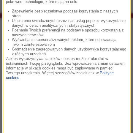
pokrewne technologie, które mają na celu:
Zapewnienie bezpieczeństwa podczas korzystania z naszych
stron
Ulepszenie świadczonych przez nas usług poprzez wykorzystanie
Co było grane w RMF Classic?
danych w celach analitycznych i statystycznych
Poznanie Twoich preferencji na podstawie sposobu korzystania z
naszych serwisów
10:04
Wyświetlanie spersonalizowanych reklam, które odpowiadają
Twoim zainteresowaniom
Giuseppe Verdi
Gromadzenie zagregowanych danych użytkownika korzystającego
z różnych urządzeń
Traviata (Libiamo)
Zakres wykorzystywania plików cookies możesz określić w
ustawieniach Twojej przeglądarki. Bez wprowadzenia zmian ustawień,
informacje w plikach cookies mogą być zapisywane w pamięci
Twojego urządzenia. Więcej szczegółów znajdziesz w
Polityce
10:07
cookies
.
Carlos Gardel
Por Una Cabeza
10:17
Georges Bizet
Carmen (Overture)