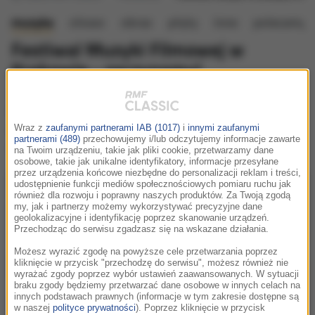
muzyka
słowo
obraz
płyty
inne
polecamy e
Festiwal Muzyki Filmowej w
Krakowie - zaczynamy!
Za nami pierwszy dzień 17. FMF! Rozpoczęliśmy go
konferencją prasową w Pałacu Potockich. Od razu po
niej ruszyły pierwsze spotkania w ramach Forum
Wraz z
zaufanymi partnerami IAB (1017)
i
innymi zaufanymi
partnerami (489)
przechowujemy i/lub odczytujemy informacje zawarte
Audiowizualnego FMF.
na Twoim urządzeniu, takie jak pliki cookie, przetwarzamy dane
osobowe, takie jak unikalne identyfikatory, informacje przesyłane
przez urządzenia końcowe niezbędne do personalizacji reklam i treści,
udostępnienie funkcji mediów społecznościowych pomiaru ruchu jak
również dla rozwoju i poprawny naszych produktów. Za Twoją zgodą
my, jak i partnerzy możemy wykorzystywać precyzyjne dane
geolokalizacyjne i identyfikację poprzez skanowanie urządzeń.
Przechodząc do serwisu zgadzasz się na wskazane działania.
Możesz wyrazić zgodę na powyższe cele przetwarzania poprzez
kliknięcie w przycisk "przechodzę do serwisu", możesz również nie
wyrażać zgody poprzez wybór ustawień zaawansowanych. W sytuacji
braku zgody będziemy przetwarzać dane osobowe w innych celach na
innych podstawach prawnych (informacje w tym zakresie dostępne są
w naszej
polityce prywatności
). Poprzez kliknięcie w przycisk