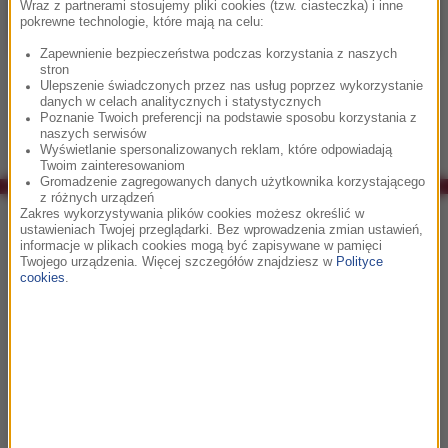
Wraz z partnerami stosujemy pliki cookies (tzw. ciasteczka) i inne
pokrewne technologie, które mają na celu:
Zapewnienie bezpieczeństwa podczas korzystania z naszych
stron
Ulepszenie świadczonych przez nas usług poprzez wykorzystanie
danych w celach analitycznych i statystycznych
Poznanie Twoich preferencji na podstawie sposobu korzystania z
naszych serwisów
Wyświetlanie spersonalizowanych reklam, które odpowiadają
Twoim zainteresowaniom
Gromadzenie zagregowanych danych użytkownika korzystającego
z różnych urządzeń
Zakres wykorzystywania plików cookies możesz określić w
Co było grane w RMF Classic?
ustawieniach Twojej przeglądarki. Bez wprowadzenia zmian ustawień,
informacje w plikach cookies mogą być zapisywane w pamięci
Twojego urządzenia. Więcej szczegółów znajdziesz w
Polityce
04:48
cookies
.
Paul Dukas
Uczeń czarnoksiężnika
04:59
Nicola Piovani
La Vita E Bella