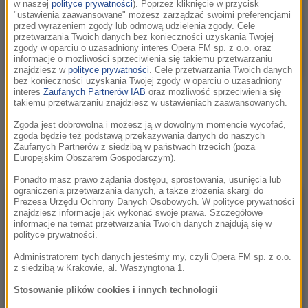
w naszej
polityce prywatności
). Poprzez kliknięcie w przycisk
"ustawienia zaawansowane" możesz zarządzać swoimi preferencjami
przed wyrażeniem zgody lub odmową udzielenia zgody. Cele
przetwarzania Twoich danych bez konieczności uzyskania Twojej
zgody w oparciu o uzasadniony interes Opera FM sp. z o.o. oraz
informacje o możliwości sprzeciwienia się takiemu przetwarzaniu
znajdziesz w
polityce prywatności
. Cele przetwarzania Twoich danych
bez konieczności uzyskania Twojej zgody w oparciu o uzasadniony
interes
Zaufanych Partnerów IAB
oraz możliwość sprzeciwienia się
Rozmowę poprowadziła Jadwiga Polus z RMF Classic :)
takiemu przetwarzaniu znajdziesz w ustawieniach zaawansowanych.
Zgoda jest dobrowolna i możesz ją w dowolnym momencie wycofać,
Dziś o 20.00 zapraszamy na retransmisję koncertu All Is Film
zgoda będzie też podstawą przekazywania danych do naszych
Zaufanych Partnerów z siedzibą w państwach trzecich (poza
Music: 10. FMF Gala Jubileuszowa (2017) z udziałem Diego
Europejskim Obszarem Gospodarczym).
Navarro!
Ponadto masz prawo żądania dostępu, sprostowania, usunięcia lub
ograniczenia przetwarzania danych, a także złożenia skargi do
Prezesa Urzędu Ochrony Danych Osobowych. W polityce prywatności
znajdziesz informacje jak wykonać swoje prawa. Szczegółowe
informacje na temat przetwarzania Twoich danych znajdują się w
polityce prywatności.
Administratorem tych danych jesteśmy my, czyli Opera FM sp. z o.o.
z siedzibą w Krakowie, al. Waszyngtona 1.
Stosowanie plików cookies i innych technologii