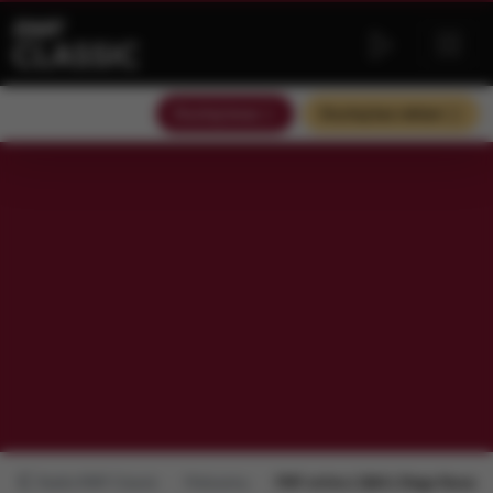
Słuchaj teraz
Słuchaj bez reklam
Radio RMF Classic
Polecamy
FMF online | Q&A | Diego Navarro