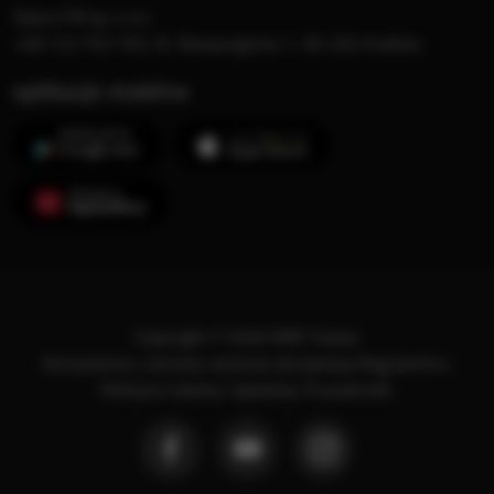
Opera FM sp. z o.o.
+48 123 703 703, Al. Waszyngtona 1, 30-204 Kraków
aplikacje mobilne
Copyright © 2026 RMF Classic
Korzystanie z serwisu oznacza akceptację
Regulaminu
.
Polityka Cookies
.
SpeakUp
.
Prywatność
.