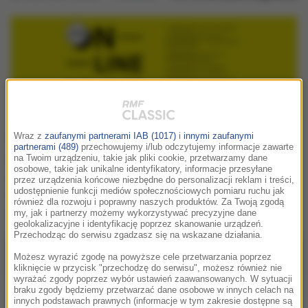
FMF online | Q&A | Diego Navarro
Wraz z
zaufanymi partnerami IAB (1017)
i
innymi zaufanymi
partnerami (489)
przechowujemy i/lub odczytujemy informacje zawarte
Dzisiejszym gościem naszego Q&A jest Dyrektor
na Twoim urządzeniu, takie jak pliki cookie, przetwarzamy dane
osobowe, takie jak unikalne identyfikatory, informacje przesyłane
Artystyczny Fimucité, jeden z największych przyjaciół
przez urządzenia końcowe niezbędne do personalizacji reklam i treści,
naszego festiwalu, Ambasador FMF, kompozytor,
udostępnienie funkcji mediów społecznościowych pomiaru ruchu jak
również dla rozwoju i poprawny naszych produktów. Za Twoją zgodą
dyrygent – Diego Navarro!
my, jak i partnerzy możemy wykorzystywać precyzyjne dane
geolokalizacyjne i identyfikację poprzez skanowanie urządzeń.
Przechodząc do serwisu zgadzasz się na wskazane działania.
Możesz wyrazić zgodę na powyższe cele przetwarzania poprzez
kliknięcie w przycisk "przechodzę do serwisu", możesz również nie
wyrażać zgody poprzez wybór ustawień zaawansowanych. W sytuacji
braku zgody będziemy przetwarzać dane osobowe w innych celach na
innych podstawach prawnych (informacje w tym zakresie dostępne są