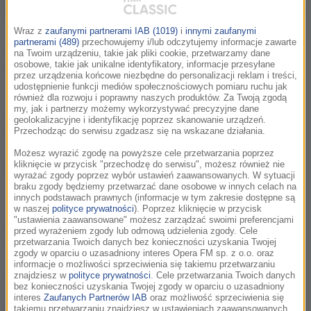
Wraz z
zaufanymi partnerami IAB (1019)
i
innymi zaufanymi
partnerami (489)
przechowujemy i/lub odczytujemy informacje zawarte
na Twoim urządzeniu, takie jak pliki cookie, przetwarzamy dane
osobowe, takie jak unikalne identyfikatory, informacje przesyłane
fot.Piotr Markowski
przez urządzenia końcowe niezbędne do personalizacji reklam i treści,
udostępnienie funkcji mediów społecznościowych pomiaru ruchu jak
25 maja 2024 r. minie trzydzieści lat, odkąd Rada Miasta
również dla rozwoju i poprawny naszych produktów. Za Twoją zgodą
my, jak i partnerzy możemy wykorzystywać precyzyjne dane
Krakowa powołała do życia Orkiestrę Stołecznego
geolokalizacyjne i identyfikację poprzez skanowanie urządzeń.
Królewskiego Miasta Krakowa Sinfonietta Cracovia. W tym
Przechodząc do serwisu zgadzasz się na wskazane działania.
roku świętowanie jubileuszu nie ograniczy się jednak do
Możesz wyrazić zgodę na powyższe cele przetwarzania poprzez
jednej daty. Orkiestra ma w planach szereg wydarzeń,
kliknięcie w przycisk "przechodzę do serwisu", możesz również nie
wyrażać zgody poprzez wybór ustawień zaawansowanych. W sytuacji
ułożony tak, by każdy mógł znaleźć coś dla siebie.
braku zgody będziemy przetwarzać dane osobowe w innych celach na
innych podstawach prawnych (informacje w tym zakresie dostępne są
30 lat Sinfonietty Cracovii to nie jest zwyczajna historia – to
w naszej
polityce prywatności
). Poprzez kliknięcie w przycisk
"ustawienia zaawansowane" możesz zarządzać swoimi preferencjami
opowieść o zespole, który narodził się z pasji do muzyki. Na
przed wyrażeniem zgody lub odmową udzielenia zgody. Cele
początku lat 90. grupa najzdolniejszych absolwentów
przetwarzania Twoich danych bez konieczności uzyskania Twojej
zgody w oparciu o uzasadniony interes Opera FM sp. z o.o. oraz
Akademii Muzycznej w Krakowie założyła zespół Młodych
informacje o możliwości sprzeciwienia się takiemu przetwarzaniu
Kameralistów Krakowskich. Dzięki wstawiennictwu
znajdziesz w
polityce prywatności
. Cele przetwarzania Twoich danych
bez konieczności uzyskania Twojej zgody w oparciu o uzasadniony
autorytetów świata kultury, w tym Krzysztofa Pendereckiego
interes
Zaufanych Partnerów IAB
oraz możliwość sprzeciwienia się
oraz jego żony, zespół zyskał status miejskiej instytucji
takiemu przetwarzaniu znajdziesz w ustawieniach zaawansowanych.