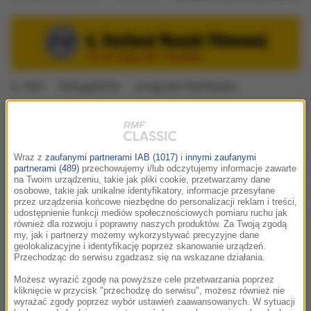
4. fmf
fotogaleria
program festiwalu
Gwiazdy na koncercie Czas Honoru
– Bartosz Chajdecki
Wraz z
zaufanymi partnerami IAB (1017)
i
innymi zaufanymi
Gwiazdy polskiego kina – Magdalena
partnerami (489)
przechowujemy i/lub odczytujemy informacje zawarte
Różczka, Maciej Zakościelny, Antoni
na Twoim urządzeniu, takie jak pliki cookie, przetwarzamy dane
osobowe, takie jak unikalne identyfikatory, informacje przesyłane
Pawlicki i Jan Wieczorkowski oraz sam
przez urządzenia końcowe niezbędne do personalizacji reklam i treści,
kompozytor Bartosz Chajdecki – będą
udostępnienie funkcji mediów społecznościowych pomiaru ruchu jak
również dla rozwoju i poprawny naszych produktów. Za Twoją zgodą
gośćmi finałowego koncertu 4. Festiwalu
my, jak i partnerzy możemy wykorzystywać precyzyjne dane
Muzyki Filmowej w Krakowie. W
geolokalizacyjne i identyfikację poprzez skanowanie urządzeń.
Przechodząc do serwisu zgadzasz się na wskazane działania.
niedzielę (22 maja) o godz. 18.00, po raz
Możesz wyrazić zgodę na powyższe cele przetwarzania poprzez
pierwszy w Polsce wykonana zostanie
kliknięcie w przycisk "przechodzę do serwisu", możesz również nie
muzyka do jednej z najważniejszych
wyrażać zgody poprzez wybór ustawień zaawansowanych. W sytuacji