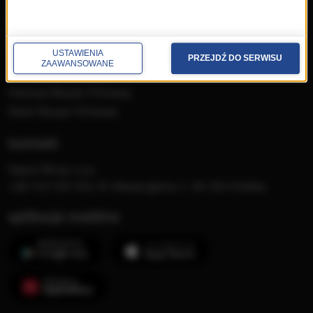
MocArty
Lista Przebojów Muzyki
Filmowej
USTAWIENIA
PRZEJDŹ DO SERWISU
ZAAWANSOWANE
Mistrzowska Kolekcja
Festiwal Muzyki Filmowej
Dzień Muzyki Filmowej
kontakt
Opera FM sp. z o.o.
+48 123 703 703, Al. Waszyngtona 1, 30-204 Kraków
aplikacje mobilne