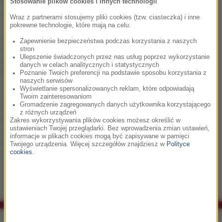
ekranie. W dniu koncertu odbędzie się również otwarte
Stosowanie plików cookies i innych technologii
spotkanie aktorów z fanami.
Wraz z partnerami stosujemy pliki cookies (tzw. ciasteczka) i inne
pokrewne technologie, które mają na celu:
W zgodnej opinii krytyków Bartosz Chajdecki jest jednym z
Zapewnienie bezpieczeństwa podczas korzystania z naszych
najbardziej interesujących kompozytorów muzyki filmowej
stron
Ulepszenie świadczonych przez nas usług poprzez wykorzystanie
młodego pokolenia. Międzynarodowe Stowarzyszenie
danych w celach analitycznych i statystycznych
Krytyków Muzyki Filmowej (International Film Music Critics
Poznanie Twoich preferencji na podstawie sposobu korzystania z
naszych serwisów
Association – IFMCA) ogłosiło w lutym nominacje do swoich
Wyświetlanie spersonalizowanych reklam, które odpowiadają
dorocznych nagród. W kategorii Najlepsza muzyka do serialu
Twoim zainteresowaniom
Gromadzenie zagregowanych danych użytkownika korzystającego
telewizyjnego jedna z pięciu nominacji przypadła właśnie
z różnych urządzeń
Chajdeckiemu za muzykę do serialu Czas Honoru. W walce o
Zakres wykorzystywania plików cookies możesz określić w
ustawieniach Twojej przeglądarki. Bez wprowadzenia zmian ustawień,
nagrodę w swojej kategorii polska produkcja mierzyła się z
informacje w plikach cookies mogą być zapisywane w pamięci
tak znanymi na świecie serialami jak Doctor Who, Lost czy
Twojego urządzenia. Więcej szczegółów znajdziesz w
Polityce
cookies
.
Human Target.
Co było grane w RMF Classic?