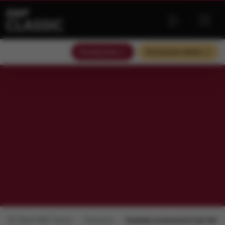
Słuchaj teraz
Słuchaj bez reklam
Radio RMF Classic
Polecamy