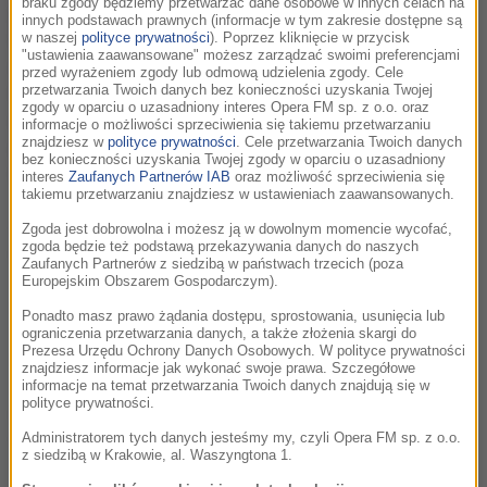
braku zgody będziemy przetwarzać dane osobowe w innych celach na
produkcji telewizyjnych ostatnich lat –
innych podstawach prawnych (informacje w tym zakresie dostępne są
Czasu Honoru. Koncert jest organizowany
w naszej
polityce prywatności
). Poprzez kliknięcie w przycisk
"ustawienia zaawansowane" możesz zarządzać swoimi preferencjami
we współpracy z TVP i AKSON Studio.
przed wyrażeniem zgody lub odmową udzielenia zgody. Cele
UWAGA: przygotowaliśmy dla Was
przetwarzania Twoich danych bez konieczności uzyskania Twojej
zgody w oparciu o uzasadniony interes Opera FM sp. z o.o. oraz
niespodziankę - możliwość spotkania i
informacje o możliwości sprzeciwienia się takiemu przetwarzaniu
rozmowy z gwiazdami Czasu Honoru.
znajdziesz w
polityce prywatności
. Cele przetwarzania Twoich danych
bez konieczności uzyskania Twojej zgody w oparciu o uzasadniony
Szczegóły już wkrótce!
interes
Zaufanych Partnerów IAB
oraz możliwość sprzeciwienia się
takiemu przetwarzaniu znajdziesz w ustawieniach zaawansowanych.
W postindustrialnym wnętrzu hali ocynowni ArcelorMittal
Zgoda jest dobrowolna i możesz ją w dowolnym momencie wycofać,
zgoda będzie też podstawą przekazywania danych do naszych
Poland w Nowej Hucie usłyszymy na żywo wybrane suity w
Zaufanych Partnerów z siedzibą w państwach trzecich (poza
rozbudowanych wersjach ze wszystkich dotychczasowych
Europejskim Obszarem Gospodarczym).
serii Czasu Honoru jak i premierowo utwory napisane do 4
Ponadto masz prawo żądania dostępu, sprostowania, usunięcia lub
serii. Do udziału w koncercie zaproszono znakomitych
ograniczenia przetwarzania danych, a także złożenia skargi do
Prezesa Urzędu Ochrony Danych Osobowych. W polityce prywatności
solistów ci m.in. gitarzystę jazzowego Jarka Śmietanę oraz
znajdziesz informacje jak wykonać swoje prawa. Szczegółowe
aktorów z serialu Czas Honoru, którzy swoimi opowieściami z
informacje na temat przetwarzania Twoich danych znajdują się w
polityce prywatności.
planu urozmaicą program koncertu. Prezentowana przez
orkiestrę AUKSO pod batutą Diego Navarro muzyka będzie
Administratorem tych danych jesteśmy my, czyli Opera FM sp. z o.o.
z siedzibą w Krakowie, al. Waszyngtona 1.
ilustrowana fragmentami serialu wyświetlanymi na wielkim