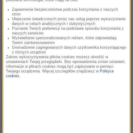
design i doskonałe osiągi.
Zapewnienie bezpieczeństwa podczas korzystania z naszych
Ponadto RMF Classic przyznało
Nagrodę Specjalną
, otrzymał
stron
Ulepszenie świadczonych przez nas usług poprzez wykorzystanie
ją
Stanisław Janicki
- za to, że zaszczepił w nas miłość do
danych w celach analitycznych i statystycznych
starego kina.
Poznanie Twoich preferencji na podstawie sposobu korzystania z
naszych serwisów
Wyświetlanie spersonalizowanych reklam, które odpowiadają
Kolejna nagroda specjalna, tym razem przyznana przez
Twoim zainteresowaniom
patrona medialnego, redakcję magazynu Twój STYL, trafiła w
Gromadzenie zagregowanych danych użytkownika korzystającego
z różnych urządzeń
ręce
Magdaleny Cieleckiej - Nagroda Za Styl
. W
Zakres wykorzystywania plików cookies możesz określić w
uzasadnieniu czytamy:
ustawieniach Twojej przeglądarki. Bez wprowadzenia zmian ustawień,
informacje w plikach cookies mogą być zapisywane w pamięci
"To nagroda za bezkompromisową drogę artystyczną, za
Twojego urządzenia. Więcej szczegółów znajdziesz w
Polityce
nierozmienianie się na drobne, za odporność na kicz i
cookies
.
komercję, za ciągłe podwyższanie poprzeczki zawodowej, za
smak, gust i konsekwentny wizerunek, za profesjonalizm we
współpracy z mediami. Za to, że choć wciąż obecna, jest
coraz bardziej pożądana i przez publiczność i przez
dziennikarzy…”
Nagrody MocArtów, statuetki autorstwa Marka
Stankiewicza, wręczyły między innymi: Grażyna Kulczyk,