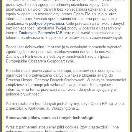
faworytów w czterech kategoriach: Człowiek Roku,
przed wyrażeniem zgody lub odmową udzielenia zgody. Cele
przetwarzania Twoich danych bez konieczności uzyskania Twojej
Wydarzenie Roku, Muzyka Filmowa Roku i Produkt
zgody w oparciu o uzasadniony interes Opera FM sp. z o.o. oraz
Roku.
informacje o możliwości sprzeciwienia się takiemu przetwarzaniu
znajdziesz w
polityce prywatności
. Cele przetwarzania Twoich danych
bez konieczności uzyskania Twojej zgody w oparciu o uzasadniony
interes
Zaufanych Partnerów IAB
oraz możliwość sprzeciwienia się
MocArty RMF Classic otrzymali:
takiemu przetwarzaniu znajdziesz w ustawieniach zaawansowanych.
Zgoda jest dobrowolna i możesz ją w dowolnym momencie wycofać,
Człowiek Roku:
Leszek Możdżer - za chopinowskie koncerty
zgoda będzie też podstawą przekazywania danych do naszych
na całym świecie, wyjątkowość i niezmienną klasę.
Zaufanych Partnerów z siedzibą w państwach trzecich (poza
Europejskim Obszarem Gospodarczym).
Wydarzenie Roku:
Otwarcie Centrum Nauki Kopernik - za
Ponadto masz prawo żądania dostępu, sprostowania, usunięcia lub
wskazanie nowoczesnej drogi do poznawania świata oraz
ograniczenia przetwarzania danych, a także złożenia skargi do
Prezesa Urzędu Ochrony Danych Osobowych. W polityce prywatności
inspirujące pokazanie niezwykłych związków kultury i nauki.
znajdziesz informacje jak wykonać swoje prawa. Szczegółowe
informacje na temat przetwarzania Twoich danych znajdują się w
Muzyka Filmowa Roku:
Hans Zimmer, muzyka do filmu
polityce prywatności.
„Incepcja” - za błyskotliwe połączenie brzmienia
Administratorem tych danych jesteśmy my, czyli Opera FM sp. z o.o.
orkiestrowego z elektronicznym i za mistrzowskie spojenie
z siedzibą w Krakowie, al. Waszyngtona 1.
dźwięku z obrazem.
Stosowanie plików cookies i innych technologii
Produkt Roku:
Mercedes SLS AMG - za nowatorski, stylowy
Wraz z partnerami stosujemy pliki cookies (tzw. ciasteczka) i inne
pokrewne technologie, które mają na celu: