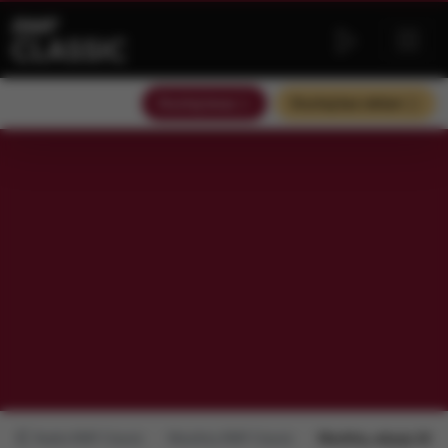
Słuchaj teraz
Słuchaj bez reklam
Radio RMF Classic
MocArty RMF Classic
MocArty, edycja 2010