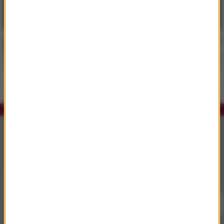
rozwiń
Słuchaj RMF Classic i RMF Classic+ w
aplikacji.
Pobierz i miej najpiękniejszą muzykę filmową i
klasyczną zawsze przy sobie.