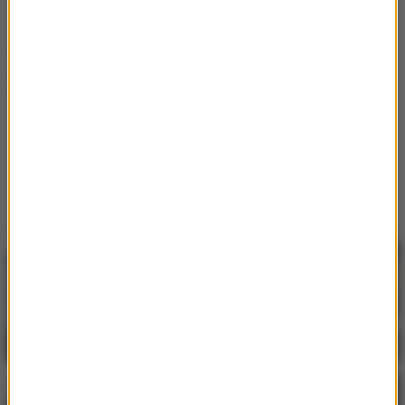
Bożena Batycka , Agata Wejchert i Kinga Rusin.
Głównym partnerem uroczystości była restauracja Amber
Room oraz firma La Mer, a także Dom Szampański Veuve
Clicquot , Air France, Vivat oraz Batycki.
Uroczystości RMF Classic patronowali: magazyn Twój STYL
oraz portal Styl.pl.
Galeria zdjęć: