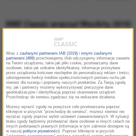
RMF Classic wręczył MocArty 2010
Wraz z
zaufanymi partnerami IAB (1019)
i
innymi zaufanymi
partnerami (489)
przechowujemy i/lub odczytujemy informacje zawarte
na Twoim urządzeniu, takie jak pliki cookie, przetwarzamy dane
osobowe, takie jak unikalne identyfikatory, informacje przesyłane
przez urządzenia końcowe niezbędne do personalizacji reklam i treści,
udostępnienie funkcji mediów społecznościowych pomiaru ruchu jak
również dla rozwoju i poprawny naszych produktów. Za Twoją zgodą
my, jak i partnerzy możemy wykorzystywać precyzyjne dane
geolokalizacyjne i identyfikację poprzez skanowanie urządzeń.
Przechodząc do serwisu zgadzasz się na wskazane działania.
Możesz wyrazić zgodę na powyższe cele przetwarzania poprzez
kliknięcie w przycisk "przechodzę do serwisu", możesz również nie
23 marca w restauracji Amber Room w Pałacu
wyrażać zgody poprzez wybór ustawień zaawansowanych. W sytuacji
braku zgody będziemy przetwarzać dane osobowe w innych celach na
Sobańskich w Warszawie wręczono po raz pierwszy
innych podstawach prawnych (informacje w tym zakresie dostępne są
MocArty RMF Classic. Słuchacze Stacji wybrali swoich
w naszej
polityce prywatności
). Poprzez kliknięcie w przycisk
"ustawienia zaawansowane" możesz zarządzać swoimi preferencjami