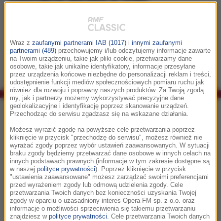
Podaj adres E-mail, który ma zostać usunięty:
Wraz z
zaufanymi partnerami IAB (1017)
i
innymi zaufanymi
partnerami (489)
przechowujemy i/lub odczytujemy informacje zawarte
na Twoim urządzeniu, takie jak pliki cookie, przetwarzamy dane
Przesłane dane nie są poprawne.
osobowe, takie jak unikalne identyfikatory, informacje przesyłane
przez urządzenia końcowe niezbędne do personalizacji reklam i treści,
udostępnienie funkcji mediów społecznościowych pomiaru ruchu jak
również dla rozwoju i poprawny naszych produktów. Za Twoją zgodą
my, jak i partnerzy możemy wykorzystywać precyzyjne dane
geolokalizacyjne i identyfikację poprzez skanowanie urządzeń.
Co było grane w RMF Classic?
Przechodząc do serwisu zgadzasz się na wskazane działania.
Możesz wyrazić zgodę na powyższe cele przetwarzania poprzez
15:00
kliknięcie w przycisk "przechodzę do serwisu", możesz również nie
wyrażać zgody poprzez wybór ustawień zaawansowanych. W sytuacji
Antonio Vivaldi
braku zgody będziemy przetwarzać dane osobowe w innych celach na
Cztery Pory Roku op.8 Zima (2)
innych podstawach prawnych (informacje w tym zakresie dostępne są
w naszej
polityce prywatności
). Poprzez kliknięcie w przycisk
"ustawienia zaawansowane" możesz zarządzać swoimi preferencjami
przed wyrażeniem zgody lub odmową udzielenia zgody. Cele
przetwarzania Twoich danych bez konieczności uzyskania Twojej
15:06
zgody w oparciu o uzasadniony interes Opera FM sp. z o.o. oraz
informacje o możliwości sprzeciwienia się takiemu przetwarzaniu
Survivor
znajdziesz w
polityce prywatności
. Cele przetwarzania Twoich danych