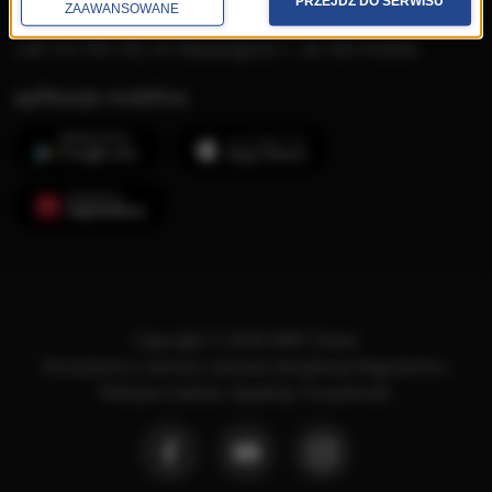
PRZEJDŹ DO SERWISU
ZAAWANSOWANE
Opera FM sp. z o.o.
+48 123 703 703, Al. Waszyngtona 1, 30-204 Kraków
aplikacje mobilne
Copyright © 2026 RMF Classic
Korzystanie z serwisu oznacza akceptację
Regulaminu
.
Polityka Cookies
.
SpeakUp
.
Prywatność
.