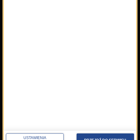
wczoraj
Informacje
dzisiaj
Ramówka
Ludzie
Odbiór
Nadawca
Konkursy i akcje specjalne
muzyka
Płyty RMF Classic
MocArty
Lista Przebojów Muzyki
Filmowej
Mistrzowska Kolekcja
Festiwal Muzyki Filmowej
Dzień Muzyki Filmowej
kontakt
USTAWIENIA