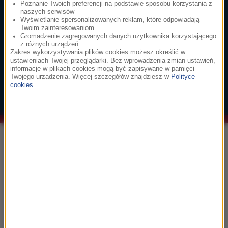
Hans Zimmer
Poznanie Twoich preferencji na podstawie sposobu korzystania z
Dune: Part Two
naszych serwisów
A Time Of Quiet Between The Storms
Wyświetlanie spersonalizowanych reklam, które odpowiadają
Twoim zainteresowaniom
Gromadzenie zagregowanych danych użytkownika korzystającego
z różnych urządzeń
Zakres wykorzystywania plików cookies możesz określić w
3
głosuj
ustawieniach Twojej przeglądarki. Bez wprowadzenia zmian ustawień,
informacje w plikach cookies mogą być zapisywane w pamięci
John Powell
Twojego urządzenia. Więcej szczegółów znajdziesz w
Polityce
Jak wytresować smoka
cookies
.
Test Driving Toothless
Informacje
Tłumaczka, na której przekładzie opierał się
Nolan, znów krytykuje filmową „Odyseję”
35 lat temu zmarła Kalina Jędrusik -
aktorka, kolorowy ptak w peerelowskiej