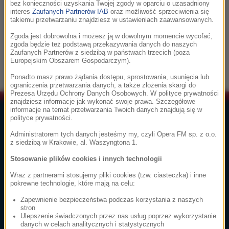
Eye of the Tiger
bez konieczności uzyskania Twojej zgody w oparciu o uzasadniony
interes
Zaufanych Partnerów IAB
oraz możliwość sprzeciwienia się
takiemu przetwarzaniu znajdziesz w ustawieniach zaawansowanych.
15:10
Zgoda jest dobrowolna i możesz ją w dowolnym momencie wycofać,
zgoda będzie też podstawą przekazywania danych do naszych
Brian Tyler
Zaufanych Partnerów z siedzibą w państwach trzecich (poza
Europejskim Obszarem Gospodarczym).
Legacy
Ponadto masz prawo żądania dostępu, sprostowania, usunięcia lub
ograniczenia przetwarzania danych, a także złożenia skargi do
Prezesa Urzędu Ochrony Danych Osobowych. W polityce prywatności
znajdziesz informacje jak wykonać swoje prawa. Szczegółowe
informacje na temat przetwarzania Twoich danych znajdują się w
Lista Przebojów Muzyki Filmowej
polityce prywatności.
Administratorem tych danych jesteśmy my, czyli Opera FM sp. z o.o.
1
głosuj
z siedzibą w Krakowie, al. Waszyngtona 1.
Ennio Morricone
Stosowanie plików cookies i innych technologii
Cinema Paradiso
Cinema Paradiso
Wraz z partnerami stosujemy pliki cookies (tzw. ciasteczka) i inne
pokrewne technologie, które mają na celu:
Zapewnienie bezpieczeństwa podczas korzystania z naszych
stron
2
głosuj
Ulepszenie świadczonych przez nas usług poprzez wykorzystanie
danych w celach analitycznych i statystycznych