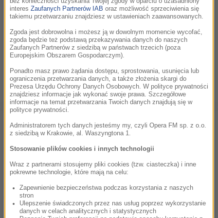
bez konieczności uzyskania Twojej zgody w oparciu o uzasadniony
posłuchaj
interes
Zaufanych Partnerów IAB
oraz możliwość sprzeciwienia się
takiemu przetwarzaniu znajdziesz w ustawieniach zaawansowanych.
Rozmowa Artura Andrusa z Agatą Wątróbską i
Januszem Chabiorem
Zgoda jest dobrowolna i możesz ją w dowolnym momencie wycofać,
zgoda będzie też podstawą przekazywania danych do naszych
Zaufanych Partnerów z siedzibą w państwach trzecich (poza
Europejskim Obszarem Gospodarczym).
Ponadto masz prawo żądania dostępu, sprostowania, usunięcia lub
ograniczenia przetwarzania danych, a także złożenia skargi do
rozwiń
Prezesa Urzędu Ochrony Danych Osobowych. W polityce prywatności
znajdziesz informacje jak wykonać swoje prawa. Szczegółowe
informacje na temat przetwarzania Twoich danych znajdują się w
polityce prywatności.
Rozmowa z Kabaretem hrAbi i Wojtkiem
Administratorem tych danych jesteśmy my, czyli Opera FM sp. z o.o.
Kamińskim
z siedzibą w Krakowie, al. Waszyngtona 1.
Kabaret hrAbi
, z gościnnym udziałem
Wojtka Kamińskiego
,
Stosowanie plików cookies i innych technologii
krąży po kraju i opowiada publiczności jak to jest być
Wraz z partnerami stosujemy pliki cookies (tzw. ciasteczka) i inne
facetem. Zagościli również w
NieDoMówieniach Artura
pokrewne technologie, które mają na celu:
Andrusa
. Ale to była rozmowa nie tylko o byciu facetem.
Zapewnienie bezpieczeństwa podczas korzystania z naszych
Pojawiły się np. wspomnienia występów na przyczepie.
stron
Ulepszenie świadczonych przez nas usług poprzez wykorzystanie
danych w celach analitycznych i statystycznych