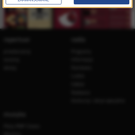
repertuar
radio
przedwczoraj
Programy
wczoraj
Informacje
dzisiaj
Ramówka
Ludzie
Odbiór
Nadawca
Konkursy i akcje specjalne
muzyka
Płyty RMF Classic
MocArty