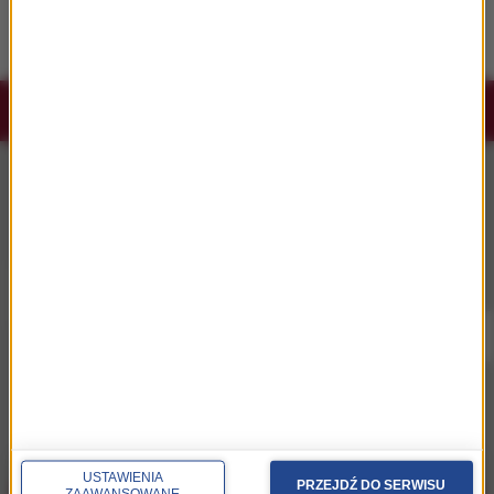
streaming. Ponad 15 mln wyświetleń w pięć
dni
Słuchaj RMF Classic i RMF Classic+ w
aplikacji.
Pobierz i miej najpiękniejszą muzykę filmową i
klasyczną zawsze przy sobie.
USTAWIENIA
PRZEJDŹ DO SERWISU
ZAAWANSOWANE