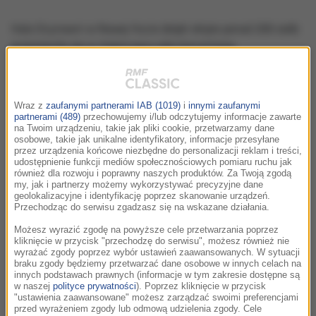
Hala Ocynowni w Nowej Hucie dzięki ekipie ponad 200 osób
przemieniła się w imponującą salę koncertową.
posłuchaj
Wraz z
zaufanymi partnerami IAB (1019)
i
innymi zaufanymi
partnerami (489)
przechowujemy i/lub odczytujemy informacje zawarte
na Twoim urządzeniu, takie jak pliki cookie, przetwarzamy dane
osobowe, takie jak unikalne identyfikatory, informacje przesyłane
przez urządzenia końcowe niezbędne do personalizacji reklam i treści,
Jan A.P. Kaczmarek przywiózł do Krakowa muzykę do
udostępnienie funkcji mediów społecznościowych pomiaru ruchu jak
serialowej „Anny Kareniny”.
również dla rozwoju i poprawny naszych produktów. Za Twoją zgodą
my, jak i partnerzy możemy wykorzystywać precyzyjne dane
geolokalizacyjne i identyfikację poprzez skanowanie urządzeń.
posłuchaj
Przechodząc do serwisu zgadzasz się na wskazane działania.
Możesz wyrazić zgodę na powyższe cele przetwarzania poprzez
kliknięcie w przycisk "przechodzę do serwisu", możesz również nie
wyrażać zgody poprzez wybór ustawień zaawansowanych. W sytuacji
braku zgody będziemy przetwarzać dane osobowe w innych celach na
innych podstawach prawnych (informacje w tym zakresie dostępne są
Abel Korzeniowski – jeden z gości specjalnych Wielkiej Gali
w naszej
polityce prywatności
). Poprzez kliknięcie w przycisk
"ustawienia zaawansowane" możesz zarządzać swoimi preferencjami
Muzyki Filmowej.
przed wyrażeniem zgody lub odmową udzielenia zgody. Cele