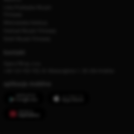
Lista Przebojów Muzyki
Filmowej
Mistrzowska Kolekcja
Festiwal Muzyki Filmowej
Dzień Muzyki Filmowej
kontakt
Opera FM sp. z o.o.
+48 123 703 703, Al. Waszyngtona 1, 30-204 Kraków
aplikacje mobilne