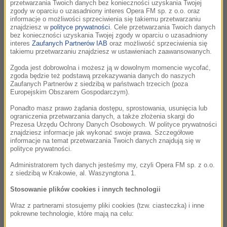
przetwarzania Twoich danych bez konieczności uzyskania Twojej
zgody w oparciu o uzasadniony interes Opera FM sp. z o.o. oraz
posłuchaj
informacje o możliwości sprzeciwienia się takiemu przetwarzaniu
znajdziesz w
polityce prywatności
. Cele przetwarzania Twoich danych
bez konieczności uzyskania Twojej zgody w oparciu o uzasadniony
interes
Zaufanych Partnerów IAB
oraz możliwość sprzeciwienia się
takiemu przetwarzaniu znajdziesz w ustawieniach zaawansowanych.
Zgoda jest dobrowolna i możesz ją w dowolnym momencie wycofać,
Urodzinowy dżingiel RMF Classic skomponowany przez
zgoda będzie też podstawą przekazywania danych do naszych
Michała Woźniaka.
Zaufanych Partnerów z siedzibą w państwach trzecich (poza
Europejskim Obszarem Gospodarczym).
posłuchaj
Ponadto masz prawo żądania dostępu, sprostowania, usunięcia lub
ograniczenia przetwarzania danych, a także złożenia skargi do
Prezesa Urzędu Ochrony Danych Osobowych. W polityce prywatności
znajdziesz informacje jak wykonać swoje prawa. Szczegółowe
informacje na temat przetwarzania Twoich danych znajdują się w
polityce prywatności.
Inspiracje Diego Navarro.
Administratorem tych danych jesteśmy my, czyli Opera FM sp. z o.o.
z siedzibą w Krakowie, al. Waszyngtona 1.
posłuchaj
Stosowanie plików cookies i innych technologii
Wraz z partnerami stosujemy pliki cookies (tzw. ciasteczka) i inne
pokrewne technologie, które mają na celu: