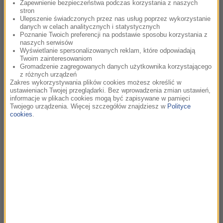
Zapewnienie bezpieczeństwa podczas korzystania z naszych
stron
Co na urodzinową galę przywiózł Trevor Morris?
Ulepszenie świadczonych przez nas usług poprzez wykorzystanie
danych w celach analitycznych i statystycznych
Poznanie Twoich preferencji na podstawie sposobu korzystania z
posłuchaj
naszych serwisów
Wyświetlanie spersonalizowanych reklam, które odpowiadają
Twoim zainteresowaniom
Gromadzenie zagregowanych danych użytkownika korzystającego
z różnych urządzeń
Zakres wykorzystywania plików cookies możesz określić w
ustawieniach Twojej przeglądarki. Bez wprowadzenia zmian ustawień,
Gospodarze wieczoru – Magda Miśka-Jackowska i Piotr
informacje w plikach cookies mogą być zapisywane w pamięci
Twojego urządzenia. Więcej szczegółów znajdziesz w
Polityce
Borowiec.
cookies
.
posłuchaj
Ostatnie chwile przed koncertem.
posłuchaj