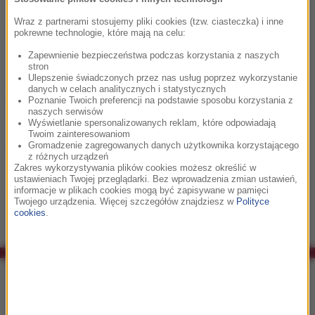
lokalnych wersji jego filmów.
Wraz z partnerami stosujemy pliki cookies (tzw. ciasteczka) i inne
pokrewne technologie, które mają na celu:
Przypominamy, że Alberto Iglesias będzie gościem
Zapewnienie bezpieczeństwa podczas korzystania z naszych
specjalnym pierwszego dnia 6. Festiwalu Muzyki Filmowej.
stron
Ulepszenie świadczonych przez nas usług poprzez wykorzystanie
Podczas tego wyjątkowego wydarzenia usłyszymy utwory z
danych w celach analitycznych i statystycznych
takich filmów jak:
Skóra w której żyję, Przerwane objęcia, Złe
Poznanie Twoich preferencji na podstawie sposobu korzystania z
naszych serwisów
wychowanie
czy
Volver.
Na scenie Filharmonii im. K.
Wyświetlanie spersonalizowanych reklam, które odpowiadają
Szymanowskiego w Krakowie wystąpią: Carlos Mena –
Twoim zainteresowaniom
Gromadzenie zagregowanych danych użytkownika korzystającego
kontratenor, Agata Szymczewska – skrzypce solo oraz
z różnych urządzeń
AUKSO Orchestra pod batutą Marka Mosia. Wydarzenie
Zakres wykorzystywania plików cookies możesz określić w
ustawieniach Twojej przeglądarki. Bez wprowadzenia zmian ustawień,
odbędzie się 26 września o godzinie 20:00. Zapraszamy!
informacje w plikach cookies mogą być zapisywane w pamięci
Twojego urządzenia. Więcej szczegółów znajdziesz w
Polityce
cookies
.
Co było grane w RMF Classic?
21:15