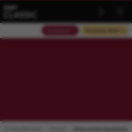
Słuchaj teraz
Słuchaj bez reklam
Radio RMF Classic
Polecamy