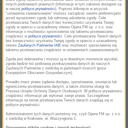
innych podstawach prawnych (informacje w tym zakresie dostępne są
w naszej
polityce prywatności
). Poprzez kliknięcie w przycisk
Znany duet miał już okazje tworzyć razem przy produkcji
"ustawienia zaawansowane" możesz zarządzać swoimi preferencjami
takich filmów jak: Przerwane objęcia, Złe wychowanie czy
przed wyrażeniem zgody lub odmową udzielenia zgody. Cele
przetwarzania Twoich danych bez konieczności uzyskania Twojej
nagrodzonego w 2003 roku Oscarem za Najlepszy scenariusz
zgody w oparciu o uzasadniony interes Opera FM sp. z o.o. oraz
oryginalny obraz Porozmawiaj z nią. Znany z doboru
informacje o możliwości sprzeciwienia się takiemu przetwarzaniu
znajdziesz w
polityce prywatności
. Cele przetwarzania Twoich danych
sprawdzonego składu aktorskiego, Almodóvar i tym razem
bez konieczności uzyskania Twojej zgody w oparciu o uzasadniony
stawia na znane z jego filmów nazwiska. Na ekranie
interes
Zaufanych Partnerów IAB
oraz możliwość sprzeciwienia się
takiemu przetwarzaniu znajdziesz w ustawieniach zaawansowanych.
zobaczymy między innymi Penélope Cruz, Antonio Banderasa
czy Javier Cámara. Światowa premiera filmu 8 maja.
Zgoda jest dobrowolna i możesz ją w dowolnym momencie wycofać,
zgoda będzie też podstawą przekazywania danych do naszych
Zaufanych Partnerów z siedzibą w państwach trzecich (poza
Zwariowana komedia
Przelotni kochankowie
ma być
Europejskim Obszarem Gospodarczym).
nawiązaniem do pierwszych filmów hiszpańskiego reżysera.
Ponadto masz prawo żądania dostępu, sprostowania, usunięcia lub
Widz odbędzie podróż lotniczą wraz z pasażerami feralnego
ograniczenia przetwarzania danych, a także złożenia skargi do
Prezesa Urzędu Ochrony Danych Osobowych. W polityce prywatności
samolotu, w którym dochodzi do usterki technicznej. W
znajdziesz informacje jak wykonać swoje prawa. Szczegółowe
obliczu nadchodzącej katastrofy uczestnicy lotu
informacje na temat przetwarzania Twoich danych znajdują się w
polityce prywatności.
postanawiają wyznać sobie najbardziej wstydliwe sekrety
oraz niespełnione marzenia. Polska wersja plakatu oraz tytuł
Administratorem tych danych jesteśmy my, czyli Opera FM sp. z o.o.
z siedzibą w Krakowie, al. Waszyngtona 1.
filmu zostały zaakceptowane bezpośrednio przez Pedro
Almodóvara, który zawsze stara się o właściwą interpretację
Stosowanie plików cookies i innych technologii