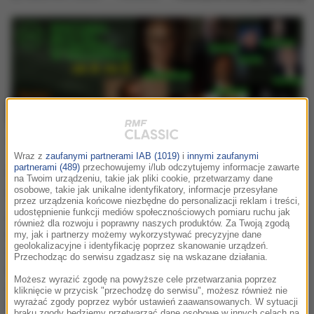
vi. fmf
idea festiwalu
program festiwalu
koncert
Wraz z
zaufanymi partnerami IAB (1019)
i
innymi zaufanymi
Polska premiera koprodukcji
partnerami (489)
przechowujemy i/lub odczytujemy informacje zawarte
na Twoim urządzeniu, takie jak pliki cookie, przetwarzamy dane
Iglesias – Almodovar
osobowe, takie jak unikalne identyfikatory, informacje przesyłane
przez urządzenia końcowe niezbędne do personalizacji reklam i treści,
udostępnienie funkcji mediów społecznościowych pomiaru ruchu jak
Już 10 maja odbędzie się Polska premiera
również dla rozwoju i poprawny naszych produktów. Za Twoją zgodą
filmu Przelotni kochankowie, kolejnej
my, jak i partnerzy możemy wykorzystywać precyzyjne dane
geolokalizacyjne i identyfikację poprzez skanowanie urządzeń.
wspólnej produkcji wybitnego reżysera –
Przechodząc do serwisu zgadzasz się na wskazane działania.
Pedro Almodóvara oraz jednego z
Możesz wyrazić zgodę na powyższe cele przetwarzania poprzez
najbardziej uznanych hiszpańskich
kliknięcie w przycisk "przechodzę do serwisu", możesz również nie
kompozytorów - Alberto Iglesiasa.
wyrażać zgody poprzez wybór ustawień zaawansowanych. W sytuacji
braku zgody będziemy przetwarzać dane osobowe w innych celach na