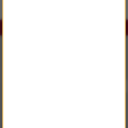
streaming. Ponad 15 mln wyświetleń w pięć
dni
Słuchaj RMF Classic i RMF Classic+ w
aplikacji.
Pobierz i miej najpiękniejszą muzykę filmową i
klasyczną zawsze przy sobie.