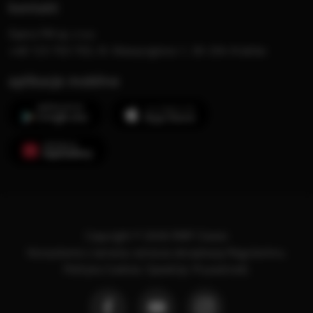
kontakt
Opera FM sp. z o.o.
+48 123 703 703, Al. Waszyngtona 1, 30-204 Kraków
aplikacje mobilne
Copyright © 2026 RMF Classic
Korzystanie z serwisu oznacza akceptację
Regulaminu
.
Polityka Cookies
.
SpeakUp
.
Prywatność
.