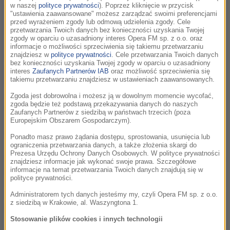
przygotowania do festiwalu i najświeższe
w naszej
polityce prywatności
). Poprzez kliknięcie w przycisk
"ustawienia zaawansowane" możesz zarządzać swoimi preferencjami
informacje dotyczące artystów.
przed wyrażeniem zgody lub odmową udzielenia zgody. Cele
Korzystając z aplikacji bez problemu
przetwarzania Twoich danych bez konieczności uzyskania Twojej
zgody w oparciu o uzasadniony interes Opera FM sp. z o.o. oraz
dotrzecie na koncerty i spotkania z
informacje o możliwości sprzeciwienia się takiemu przetwarzaniu
kompozytorami, obejrzycie zdjęcia i filmy
znajdziesz w
polityce prywatności
. Cele przetwarzania Twoich danych
bez konieczności uzyskania Twojej zgody w oparciu o uzasadniony
z koncertów, a także zapoznacie się z
interes
Zaufanych Partnerów IAB
oraz możliwość sprzeciwienia się
biografiami artystów, kompozytorów i
takiemu przetwarzaniu znajdziesz w ustawieniach zaawansowanych.
gości specjalnych Festiwalu. Aplikacja
Zgoda jest dobrowolna i możesz ją w dowolnym momencie wycofać,
zgoda będzie też podstawą przekazywania danych do naszych
jest bezpłatna i dostępna w App Store
Zaufanych Partnerów z siedzibą w państwach trzecich (poza
oraz Google Play. Zachęcamy do
Europejskim Obszarem Gospodarczym).
korzystania!
Ponadto masz prawo żądania dostępu, sprostowania, usunięcia lub
ograniczenia przetwarzania danych, a także złożenia skargi do
Prezesa Urzędu Ochrony Danych Osobowych. W polityce prywatności
UWAGA: aplikacja mobilna FMF dostępna jest w dwóch
znajdziesz informacje jak wykonać swoje prawa. Szczegółowe
wersjach systemów operacyjnych: iOS (iPhone) oraz Android.
informacje na temat przetwarzania Twoich danych znajdują się w
polityce prywatności.
Aby ją zainstalować wystarczy zeskanować kod QR z
festiwalowych plakatów lub pobrać aplikację bezpośrednio z
Administratorem tych danych jesteśmy my, czyli Opera FM sp. z o.o.
z siedzibą w Krakowie, al. Waszyngtona 1.
App Store
lub
Google Play
.
Stosowanie plików cookies i innych technologii