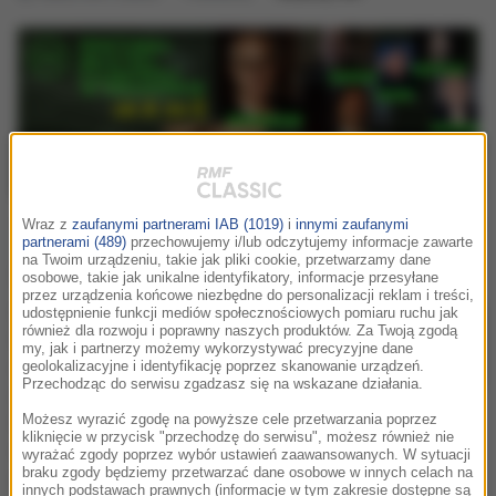
vi. fmf
idea festiwalu
program festiwalu
koncert
Wraz z
zaufanymi partnerami IAB (1019)
i
innymi zaufanymi
partnerami (489)
przechowujemy i/lub odczytujemy informacje zawarte
Mobilny FMF
na Twoim urządzeniu, takie jak pliki cookie, przetwarzamy dane
osobowe, takie jak unikalne identyfikatory, informacje przesyłane
przez urządzenia końcowe niezbędne do personalizacji reklam i treści,
Dla wszystkich miłośników muzyki
udostępnienie funkcji mediów społecznościowych pomiaru ruchu jak
również dla rozwoju i poprawny naszych produktów. Za Twoją zgodą
filmowej i tych, którzy nie mogą już
my, jak i partnerzy możemy wykorzystywać precyzyjne dane
doczekać się tegorocznych koncertów i
geolokalizacyjne i identyfikację poprzez skanowanie urządzeń.
Przechodząc do serwisu zgadzasz się na wskazane działania.
spotkań w ramach FMF-Festiwalu
Muzyki Filmowej w Krakowie mamy
Możesz wyrazić zgodę na powyższe cele przetwarzania poprzez
kliknięcie w przycisk "przechodzę do serwisu", możesz również nie
niespodziankę: aplikację mobilną
wyrażać zgody poprzez wybór ustawień zaawansowanych. W sytuacji
pozwalającą na bieżąco śledzić
braku zgody będziemy przetwarzać dane osobowe w innych celach na
innych podstawach prawnych (informacje w tym zakresie dostępne są