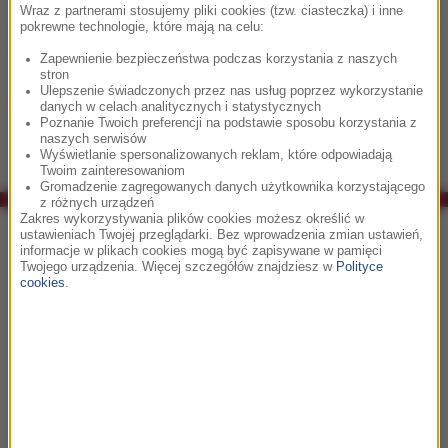
A to nie wszystko! Dodatkowo w aplikacji znajdziesz książkę
Wraz z partnerami stosujemy pliki cookies (tzw. ciasteczka) i inne
programową festiwalu w formacie ebooka z opisami każdego
pokrewne technologie, które mają na celu:
koncertu, a także informacjami o kompozytorach oraz
Zapewnienie bezpieczeństwa podczas korzystania z naszych
wykonawcach i utworach zaplanowanych na tegoroczna
stron
Ulepszenie świadczonych przez nas usług poprzez wykorzystanie
edycję FMF. Kosztuje 0.89 €. Zachęcamy do zakupu!
danych w celach analitycznych i statystycznych
Poznanie Twoich preferencji na podstawie sposobu korzystania z
naszych serwisów
Wyświetlanie spersonalizowanych reklam, które odpowiadają
Twoim zainteresowaniom
Gromadzenie zagregowanych danych użytkownika korzystającego
z różnych urządzeń
Zakres wykorzystywania plików cookies możesz określić w
Co było grane w RMF Classic?
ustawieniach Twojej przeglądarki. Bez wprowadzenia zmian ustawień,
informacje w plikach cookies mogą być zapisywane w pamięci
Twojego urządzenia. Więcej szczegółów znajdziesz w
Polityce
07:04
cookies
.
Piotr Marczewski
Kariera Nikodema Dyzmy
07:14
Antonio Banderas, Bob Marley