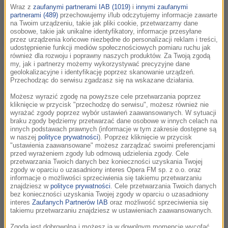
prestiżowej wytwórni płytowej wydającej
Wraz z
zaufanymi partnerami IAB (1019)
i
innymi zaufanymi
muzykę filmową - wybierze suitę, która
partnerami (489)
przechowujemy i/lub odczytujemy informacje zawarte
na Twoim urządzeniu, takie jak pliki cookie, przetwarzamy dane
zabrzmi podczas Wielkiej Gali Muzyki
osobowe, takie jak unikalne identyfikatory, informacje przesyłane
przez urządzenia końcowe niezbędne do personalizacji reklam i treści,
Filmowej 28 września, w hali ocynowni
udostępnienie funkcji mediów społecznościowych pomiaru ruchu jak
ArcelorMittal Poland. Laureat otrzyma
również dla rozwoju i poprawny naszych produktów. Za Twoją zgodą
my, jak i partnerzy możemy wykorzystywać precyzyjne dane
także statuetkę FMF YOUNG TALENT
geolokalizacyjne i identyfikację poprzez skanowanie urządzeń.
AWARD. Konkurs organizowany jest w
Przechodząc do serwisu zgadzasz się na wskazane działania.
ramach 6. FMF przy współpracy z jedną z
Możesz wyrazić zgodę na powyższe cele przetwarzania poprzez
największych i najnowocześniejszych
kliknięcie w przycisk "przechodzę do serwisu", możesz również nie
wyrażać zgody poprzez wybór ustawień zaawansowanych. W sytuacji
wytwórni filmowych w Europie – Alvernia
braku zgody będziemy przetwarzać dane osobowe w innych celach na
Studios.
innych podstawach prawnych (informacje w tym zakresie dostępne są
w naszej
polityce prywatności
). Poprzez kliknięcie w przycisk
"ustawienia zaawansowane" możesz zarządzać swoimi preferencjami
przed wyrażeniem zgody lub odmową udzielenia zgody. Cele
- Od początku istnienia FMF otrzymujemy pytania od
przetwarzania Twoich danych bez konieczności uzyskania Twojej
młodych, zdolnych twórców jak mogą zaistnieć na festiwalu.
zgody w oparciu o uzasadniony interes Opera FM sp. z o.o. oraz
informacje o możliwości sprzeciwienia się takiemu przetwarzaniu
Dotychczasowa formuła wydarzenia nie dawała takich
znajdziesz w
polityce prywatności
. Cele przetwarzania Twoich danych
możliwości. Teraz, młodzi kompozytorzy nie mający jeszcze
bez konieczności uzyskania Twojej zgody w oparciu o uzasadniony
interes
Zaufanych Partnerów IAB
oraz możliwość sprzeciwienia się
na koncie wielkich sukcesów, będą mogli usłyszeć swoją
takiemu przetwarzaniu znajdziesz w ustawieniach zaawansowanych.
muzykę zagraną na żywo przez czołową polską orkiestrę, tuż
Zgoda jest dobrowolna i możesz ją w dowolnym momencie wycofać,