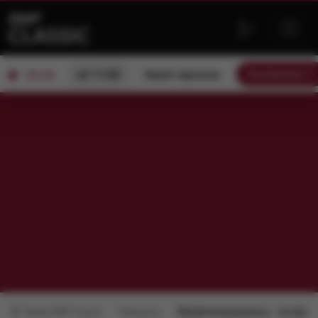
od 11:00
Kayah zaprasza
Słuchaj teraz
ON AIR
Radio RMF Classic
Polecamy
Młodzi kompozytorzy – do dzieła