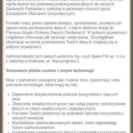
obok dzieł zdobywców Oscarów czy uznanych na świecie
zgoda będzie też podstawą przekazywania danych do naszych
kompozytorów. To nie tylko szansa na spektakularny debiut,
Zaufanych Partnerów z siedzibą w państwach trzecich (poza
Europejskim Obszarem Gospodarczym).
ale także inwestycja w młode talenty
- mówi Izabela Helbin,
dyrektor Krakowskiego Biura Festiwalowego, które wraz z
Ponadto masz prawo żądania dostępu, sprostowania, usunięcia lub
ograniczenia przetwarzania danych, a także złożenia skargi do
radiem RMF Classic organizuje festiwal.
Prezesa Urzędu Ochrony Danych Osobowych. W polityce prywatności
znajdziesz informacje jak wykonać swoje prawa. Szczegółowe
Zadanie konkursowe polega na skomponowaniu suity do
informacje na temat przetwarzania Twoich danych znajdują się w
polityce prywatności.
czterominutowej etiudy
Ciemna strona księżyca
autorstwa
Marka Gajowskiego, specjalisty VFX w Alvernia Studios,
Administratorem tych danych jesteśmy my, czyli Opera FM sp. z o.o.
z siedzibą w Krakowie, al. Waszyngtona 1.
absolwenta katowickiej Akademii Sztuk Pięknych. Jako
laureat Animotion odbył praktyki w Alvernia Studios, a
Stosowanie plików cookies i innych technologii
później dołączył na stałe do zespołu wytwórni.
Wraz z partnerami stosujemy pliki cookies (tzw. ciasteczka) i inne
pokrewne technologie, które mają na celu:
W międzynarodowym jury oceniającym zgłoszone prace,
Zapewnienie bezpieczeństwa podczas korzystania z naszych
oprócz Roberta Townsona zasiądą: profesor
Daniel Carlin
-
stron
dyrektor prestiżowej katedry Scoring for Motion Pictures &
Ulepszenie świadczonych przez nas usług poprzez wykorzystanie
danych w celach analitycznych i statystycznych
Television na Uniwersytecie Południowej Kalifornii: Thornton
Poznanie Twoich preferencji na podstawie sposobu korzystania z
School of Music (USC),
Michael Todd
– dyrektor ds. muzyki
naszych serwisów
Wyświetlanie spersonalizowanych reklam, które odpowiadają
filmowej i telewizyjnej w Amerykańskim Związku
Twoim zainteresowaniom
Kompozytorów, Autorów i Wydawców (ASCAP),
Abel
Gromadzenie zagregowanych danych użytkownika korzystającego