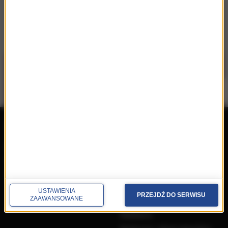
repertuar
radio
przedwczoraj
Programy
wczoraj
Informacje
dzisiaj
Ramówka
Ludzie
USTAWIENIA
PRZEJDŹ DO SERWISU
Odbiór
ZAAWANSOWANE
Nadawca