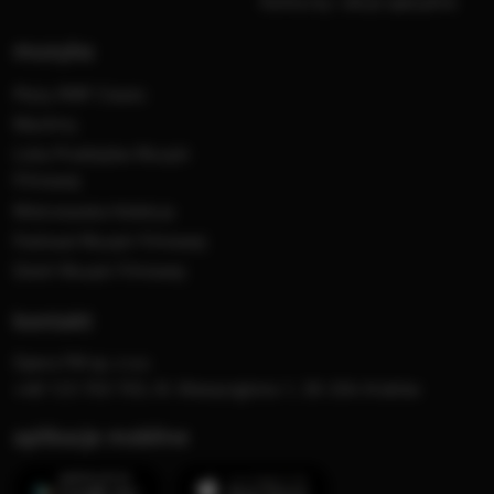
Konkursy i akcje specjalne
muzyka
Płyty RMF Classic
MocArty
Lista Przebojów Muzyki
Filmowej
Mistrzowska Kolekcja
Festiwal Muzyki Filmowej
Dzień Muzyki Filmowej
kontakt
Opera FM sp. z o.o.
+48 123 703 703, Al. Waszyngtona 1, 30-204 Kraków
aplikacje mobilne