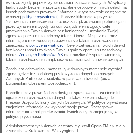
tuż przed wejściem na scenę.
wyrażać zgody poprzez wybór ustawień zaawansowanych. W sytuacji
braku zgody będziemy przetwarzać dane osobowe w innych celach na
innych podstawach prawnych (informacje w tym zakresie dostępne są
w naszej
polityce prywatności
). Poprzez kliknięcie w przycisk
"ustawienia zaawansowane" możesz zarządzać swoimi preferencjami
przed wyrażeniem zgody lub odmową udzielenia zgody. Cele
przetwarzania Twoich danych bez konieczności uzyskania Twojej
zgody w oparciu o uzasadniony interes Opera FM sp. z o.o. oraz
informacje o możliwości sprzeciwienia się takiemu przetwarzaniu
znajdziesz w
polityce prywatności
. Cele przetwarzania Twoich danych
bez konieczności uzyskania Twojej zgody w oparciu o uzasadniony
interes
Zaufanych Partnerów IAB
oraz możliwość sprzeciwienia się
takiemu przetwarzaniu znajdziesz w ustawieniach zaawansowanych.
Zgoda jest dobrowolna i możesz ją w dowolnym momencie wycofać,
zgoda będzie też podstawą przekazywania danych do naszych
Zaufanych Partnerów z siedzibą w państwach trzecich (poza
Europejskim Obszarem Gospodarczym).
W naszych transmisjach live na Instagramie RMF Classic nie
zabraknie rozmów z gośćmi festiwalu, twórcami muzyki
Ponadto masz prawo żądania dostępu, sprostowania, usunięcia lub
ograniczenia przetwarzania danych, a także złożenia skargi do
filmowej i festiwalową publicznością.
Prezesa Urzędu Ochrony Danych Osobowych. W polityce prywatności
znajdziesz informacje jak wykonać swoje prawa. Szczegółowe
informacje na temat przetwarzania Twoich danych znajdują się w
polityce prywatności.
Bądźcie z nami:
Administratorem tych danych jesteśmy my, czyli Opera FM sp. z o.o.
z siedzibą w Krakowie, al. Waszyngtona 1.