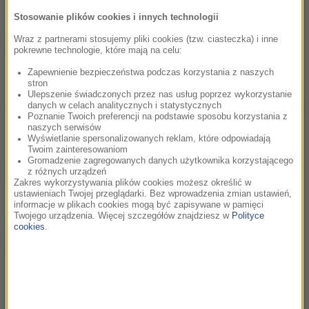
Stosowanie plików cookies i innych technologii
• 13.05, start godz. 18:30 – Gala Nagród FMF: „Duduś”
Wraz z partnerami stosujemy pliki cookies (tzw. ciasteczka) i inne
Matuszkiewicz | Kuźniak | Mancini
pokrewne technologie, które mają na celu:
Zapewnienie bezpieczeństwa podczas korzystania z naszych
stron
Ulepszenie świadczonych przez nas usług poprzez wykorzystanie
• 14.05, start godz. 18:30 – Magia Jamesa Newtona Howarda
danych w celach analitycznych i statystycznych
Poznanie Twoich preferencji na podstawie sposobu korzystania z
naszych serwisów
Wyświetlanie spersonalizowanych reklam, które odpowiadają
Twoim zainteresowaniom
• 16.05, start godz. 18:30 – Międzynarodowa Gala Seriali
Gromadzenie zagregowanych danych użytkownika korzystającego
z różnych urządzeń
FMF
Zakres wykorzystywania plików cookies możesz określić w
ustawieniach Twojej przeglądarki. Bez wprowadzenia zmian ustawień,
informacje w plikach cookies mogą być zapisywane w pamięci
Twojego urządzenia. Więcej szczegółów znajdziesz w
Polityce
cookies
.
• 17.05, start godz. 16:00 – Harry Potter i Kamień
Filozoficzny – film z muzyką na żywo
Kulisy, emocje i festiwalowa energia - wszystko na żywo na