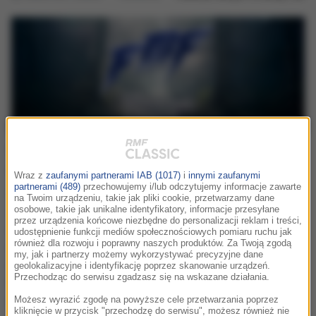
Festiwal Muzyki Filmowej ...od
środka!
Wraz z
zaufanymi partnerami IAB (1017)
i
innymi zaufanymi
partnerami (489)
przechowujemy i/lub odczytujemy informacje zawarte
Podczas Festiwalu Muzyki Filmowej w Krakowie
na Twoim urządzeniu, takie jak pliki cookie, przetwarzamy dane
zabierzemy słuchaczy i internautów prosto za kulisy
osobowe, takie jak unikalne identyfikatory, informacje przesyłane
przez urządzenia końcowe niezbędne do personalizacji reklam i treści,
najważniejszych koncertów FMF! Będziemy tam, gdzie
udostępnienie funkcji mediów społecznościowych pomiaru ruchu jak
dzieją się najciekawsze rozmowy, największe emocje i
również dla rozwoju i poprawny naszych produktów. Za Twoją zgodą
my, jak i partnerzy możemy wykorzystywać precyzyjne dane
najbardziej wyjątkowe spotkania. Na żywo z festiwalu
geolokalizacyjne i identyfikację poprzez skanowanie urządzeń.
Przechodząc do serwisu zgadzasz się na wskazane działania.
Natalia Ryba pokaże atmosferę FMF od środka - od
przygotowań artystów, przez backstage, aż po momenty
Możesz wyrazić zgodę na powyższe cele przetwarzania poprzez
kliknięcie w przycisk "przechodzę do serwisu", możesz również nie