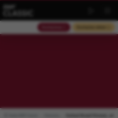
Słuchaj teraz
Słuchaj bez reklam
Radio RMF Classic
Polecamy