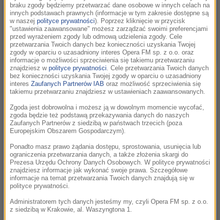
braku zgody będziemy przetwarzać dane osobowe w innych celach na
innych podstawach prawnych (informacje w tym zakresie dostępne są
w naszej
polityce prywatności
). Poprzez kliknięcie w przycisk
"ustawienia zaawansowane" możesz zarządzać swoimi preferencjami
przed wyrażeniem zgody lub odmową udzielenia zgody. Cele
przetwarzania Twoich danych bez konieczności uzyskania Twojej
zgody w oparciu o uzasadniony interes Opera FM sp. z o.o. oraz
informacje o możliwości sprzeciwienia się takiemu przetwarzaniu
znajdziesz w
polityce prywatności
. Cele przetwarzania Twoich danych
Festiwal Muzyki Filmowej / fot.Adrian Pallasch
bez konieczności uzyskania Twojej zgody w oparciu o uzasadniony
interes
Zaufanych Partnerów IAB
oraz możliwość sprzeciwienia się
16 maja – strefa w klimacie „Bridgertonów” a
live od 18:30
takiemu przetwarzaniu znajdziesz w ustawieniach zaawansowanych.
Zgoda jest dobrowolna i możesz ją w dowolnym momencie wycofać,
W sobotę nasza strefa znajdzie się wewnątrz TAURON Areny
zgoda będzie też podstawą przekazywania danych do naszych
Kraków, tradycyjnie po lewej stronie od głównego wejścia.
Zaufanych Partnerów z siedzibą w państwach trzecich (poza
Europejskim Obszarem Gospodarczym).
Tego dnia zapraszamy do świata inspirowanego serialem
Ponadto masz prawo żądania dostępu, sprostowania, usunięcia lub
Bridgertonowie — będzie romantycznie, elegancko i bardzo
ograniczenia przetwarzania danych, a także złożenia skargi do
Prezesa Urzędu Ochrony Danych Osobowych. W polityce prywatności
filmowo. Na słuchaczy czekać będzie:
znajdziesz informacje jak wykonać swoje prawa. Szczegółowe
informacje na temat przetwarzania Twoich danych znajdują się w
retro budka fotograficzna,
polityce prywatności.
specjalna strefa zdjęć,
Administratorem tych danych jesteśmy my, czyli Opera FM sp. z o.o.
bridgertonowe akcenty,
z siedzibą w Krakowie, al. Waszyngtona 1.