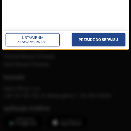
muzyka
Płyty RMF Classic
MocArty
Lista Przebojów Muzyki
USTAWIENIA
Filmowej
PRZEJDŹ DO SERWISU
ZAAWANSOWANE
Mistrzowska Kolekcja
Festiwal Muzyki Filmowej
Dzień Muzyki Filmowej
kontakt
Opera FM sp. z o.o.
+48 123 703 703, Al. Waszyngtona 1, 30-204 Kraków
aplikacje mobilne