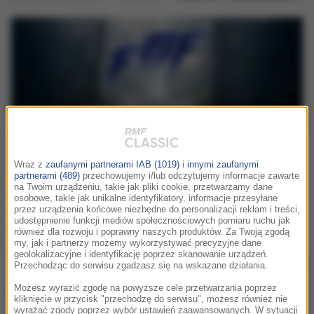
Strefy RMF Classic podczas
Festiwalu Muzyki Filmowej!
Wraz z
zaufanymi partnerami IAB (1019)
i
innymi zaufanymi
partnerami (489)
przechowujemy i/lub odczytujemy informacje zawarte
na Twoim urządzeniu, takie jak pliki cookie, przetwarzamy dane
Serdecznie zapraszamy do naszych stref podczas
osobowe, takie jak unikalne identyfikatory, informacje przesyłane
tegorocznego, 19. Festiwalu Muzyki Filmowej w
przez urządzenia końcowe niezbędne do personalizacji reklam i treści,
udostępnienie funkcji mediów społecznościowych pomiaru ruchu jak
Krakowie.
również dla rozwoju i poprawny naszych produktów. Za Twoją zgodą
my, jak i partnerzy możemy wykorzystywać precyzyjne dane
geolokalizacyjne i identyfikację poprzez skanowanie urządzeń.
Przechodząc do serwisu zgadzasz się na wskazane działania.
Możesz wyrazić zgodę na powyższe cele przetwarzania poprzez
kliknięcie w przycisk "przechodzę do serwisu", możesz również nie
wyrażać zgody poprzez wybór ustawień zaawansowanych. W sytuacji