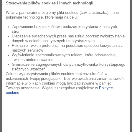
oraz kwiaty, które będzie można podarować swojej
Stosowanie plików cookies i innych technologii
drugiej połówce w trakcie koncertu.
Wraz z partnerami stosujemy pliki cookies (tzw. ciasteczka) i inne
pokrewne technologie, które mają na celu:
Zapewnienie bezpieczeństwa podczas korzystania z naszych
17 maja – uniwersum młodego czarodzieja a
live od 16:00 i
stron
Ulepszenie świadczonych przez nas usług poprzez wykorzystanie
konkursy na żywo
danych w celach analitycznych i statystycznych
Poznanie Twoich preferencji na podstawie sposobu korzystania z
W sobotę spotykamy się przed głównym wejściem do
naszych serwisów
Wyświetlanie spersonalizowanych reklam, które odpowiadają
TAURON Areny Kraków.
Twoim zainteresowaniom
Gromadzenie zagregowanych danych użytkownika korzystającego
Tym razem przeniesiemy się do świata inspirowanego
z różnych urządzeń
Zakres wykorzystywania plików cookies możesz określić w
uniwersum Harry’ego Pottera. W strefie RMF Classic pojawią
ustawieniach Twojej przeglądarki. Bez wprowadzenia zmian ustawień,
się:
informacje w plikach cookies mogą być zapisywane w pamięci
Twojego urządzenia. Więcej szczegółów znajdziesz w
Polityce
cookies
.
konkursy,
słodkie niespodzianki - babeczki,
magiczne akcenty.