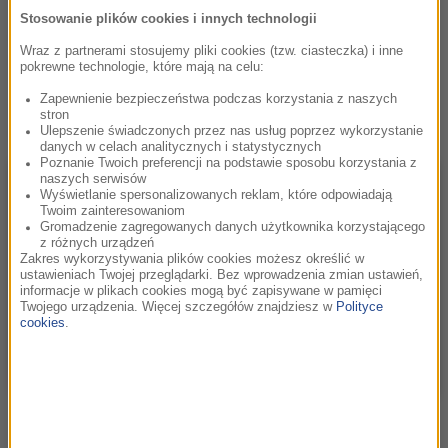
Stosowanie plików cookies i innych technologii
REŻYSER
Wraz z partnerami stosujemy pliki cookies (tzw. ciasteczka) i inne
Guillermo del Toro - "Kształt wody"
pokrewne technologie, które mają na celu:
Zapewnienie bezpieczeństwa podczas korzystania z naszych
AKTORKA
stron
Frances McDormand - "Trzy billboardy za Ebbing, Missouri"
Ulepszenie świadczonych przez nas usług poprzez wykorzystanie
danych w celach analitycznych i statystycznych
Poznanie Twoich preferencji na podstawie sposobu korzystania z
naszych serwisów
Wyświetlanie spersonalizowanych reklam, które odpowiadają
Twoim zainteresowaniom
Gromadzenie zagregowanych danych użytkownika korzystającego
z różnych urządzeń
Zakres wykorzystywania plików cookies możesz określić w
ustawieniach Twojej przeglądarki. Bez wprowadzenia zmian ustawień,
informacje w plikach cookies mogą być zapisywane w pamięci
Twojego urządzenia. Więcej szczegółów znajdziesz w
Polityce
cookies
.