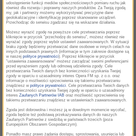
udostępnienie funkcji mediów społecznościowych pomiaru ruchu jak
również dla rozwoju i poprawny naszych produktów. Za Twoją zgodą
my, jak i partnerzy możemy wykorzystywać precyzyjne dane
geolokalizacyjne i identyfikację poprzez skanowanie urządzeń.
Przechodząc do serwisu zgadzasz się na wskazane działania.
Możesz wyrazić zgodę na powyższe cele przetwarzania poprzez
kliknięcie w przycisk "przechodzę do serwisu", możesz również nie
wyrażać zgody poprzez wybór ustawień zaawansowanych. W sytuacji
braku zgody będziemy przetwarzać dane osobowe w innych celach na
innych podstawach prawnych (informacje w tym zakresie dostępne są
w naszej
polityce prywatności
). Poprzez kliknięcie w przycisk
"ustawienia zaawansowane" możesz zarządzać swoimi preferencjami
przed wyrażeniem zgody lub odmową udzielenia zgody. Cele
przetwarzania Twoich danych bez konieczności uzyskania Twojej
zgody w oparciu o uzasadniony interes Opera FM sp. z o.o. oraz
Specjalna wersja suity została premierowo wykonana
informacje o możliwości sprzeciwienia się takiemu przetwarzaniu
znajdziesz w
polityce prywatności
. Cele przetwarzania Twoich danych
podczas tegorocznego Festiwalu FIMUCITÉ na Teneryfie.
bez konieczności uzyskania Twojej zgody w oparciu o uzasadniony
Gościem tego wydarzenia był Marcin Przybyłowicz,
interes
Zaufanych Partnerów IAB
oraz możliwość sprzeciwienia się
takiemu przetwarzaniu znajdziesz w ustawieniach zaawansowanych.
kompozytor i dyrektor muzyczny CD PROJEKT RED. Po
gorącym przyjęciu na Teneryfie, będziemy mogli usłyszeć ten
Zgoda jest dobrowolna i możesz ją w dowolnym momencie wycofać,
zgoda będzie też podstawą przekazywania danych do naszych
niezwykły utwór w TAURON Arenie Kraków podczas kolejnej
Zaufanych Partnerów z siedzibą w państwach trzecich (poza
edycji FMF. Partie solowe wykona znana już festiwalowej
Europejskim Obszarem Gospodarczym).
publiczności Ania Karwan, a wśród wielu znakomitych gości
Ponadto masz prawo żądania dostępu, sprostowania, usunięcia lub