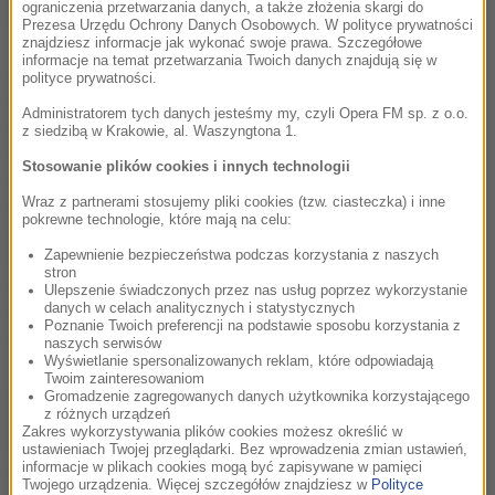
ograniczenia przetwarzania danych, a także złożenia skargi do
Prezesa Urzędu Ochrony Danych Osobowych. W polityce prywatności
Jak poinformowała Marta Szkudlarek z Krakowskiego Biura
znajdziesz informacje jak wykonać swoje prawa. Szczegółowe
Festiwalowego, 11. edycja FMF zgromadziła ogółem 28 tys.
informacje na temat przetwarzania Twoich danych znajdują się w
polityce prywatności.
925 osób. Podczas 21 koncertów przed publicznością
wystąpiło 630 artystów, 23 kompozytorów dyrygowało
Administratorem tych danych jesteśmy my, czyli Opera FM sp. z o.o.
z siedzibą w Krakowie, al. Waszyngtona 1.
orkiestrami. Na scenach stanęły łącznie 732 instrumenty.
Festiwalowe wydarzenia - relacjonowane przez dziennikarzy
Stosowanie plików cookies i innych technologii
m.in. „Daily Telegraph”, „Los Angeles Times”, „The Washington
Wraz z partnerami stosujemy pliki cookies (tzw. ciasteczka) i inne
Post” i „Cinetalk” - odbyły się w 11 lokalizacjach.
pokrewne technologie, które mają na celu:
Zapewnienie bezpieczeństwa podczas korzystania z naszych
Wśród 30 reżyserów filmowych, którzy opowiadali o swoich
stron
Ulepszenie świadczonych przez nas usług poprzez wykorzystanie
obrazach, była Agnieszka Holland. Według niej muzyka w
danych w celach analitycznych i statystycznych
filmie jest rodzajem koła ratunkowego, kiedy reżyser nie
Poznanie Twoich preferencji na podstawie sposobu korzystania z
naszych serwisów
potrafi zilustrować opowieści, kiedy gra aktorów nie oddaje
Wyświetlanie spersonalizowanych reklam, które odpowiadają
historii.
Twoim zainteresowaniom
Gromadzenie zagregowanych danych użytkownika korzystającego
z różnych urządzeń
„Miałam szczęście, że wielu bardzo utalentowanych
Zakres wykorzystywania plików cookies możesz określić w
ustawieniach Twojej przeglądarki. Bez wprowadzenia zmian ustawień,
kompozytorów - Jan A.P. Kaczmarek, Zbigniew Preisner, Jan
informacje w plikach cookies mogą być zapisywane w pamięci
Kanty Pawluśkiewicz – zechciało ze mną współpracować,
Twojego urządzenia. Więcej szczegółów znajdziesz w
Polityce