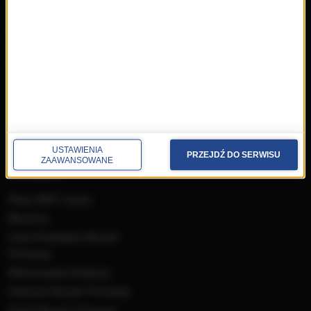
przedwczoraj
Programy
wczoraj
Informacje
dzisiaj
Ramówka
Ludzie
Odbiór
Nadawca
Konkursy i akcje specjalne
USTAWIENIA
PRZEJDŹ DO SERWISU
ZAAWANSOWANE
muzyka
Płyty RMF Classic
MocArty
Lista Przebojów Muzyki
Filmowej
Mistrzowska Kolekcja
Festiwal Muzyki Filmowej
Dzień Muzyki Filmowej