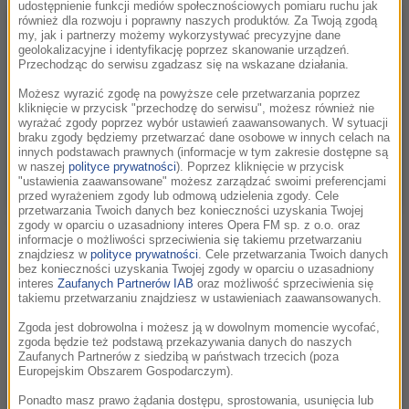
udostępnienie funkcji mediów społecznościowych pomiaru ruchu jak
również dla rozwoju i poprawny naszych produktów. Za Twoją zgodą
my, jak i partnerzy możemy wykorzystywać precyzyjne dane
geolokalizacyjne i identyfikację poprzez skanowanie urządzeń.
Przechodząc do serwisu zgadzasz się na wskazane działania.
Możesz wyrazić zgodę na powyższe cele przetwarzania poprzez
kliknięcie w przycisk "przechodzę do serwisu", możesz również nie
wyrażać zgody poprzez wybór ustawień zaawansowanych. W sytuacji
braku zgody będziemy przetwarzać dane osobowe w innych celach na
innych podstawach prawnych (informacje w tym zakresie dostępne są
w naszej
polityce prywatności
). Poprzez kliknięcie w przycisk
"ustawienia zaawansowane" możesz zarządzać swoimi preferencjami
przed wyrażeniem zgody lub odmową udzielenia zgody. Cele
przetwarzania Twoich danych bez konieczności uzyskania Twojej
fot.Wojciech Wandzel
zgody w oparciu o uzasadniony interes Opera FM sp. z o.o. oraz
informacje o możliwości sprzeciwienia się takiemu przetwarzaniu
znajdziesz w
polityce prywatności
. Cele przetwarzania Twoich danych
Podczas koncertu finałowego FMF Youth Orchestra (działa od
bez konieczności uzyskania Twojej zgody w oparciu o uzasadniony
2014 r., złożona z uczniów i absolwentów krakowskich szkół
interes
Zaufanych Partnerów IAB
oraz możliwość sprzeciwienia się
takiemu przetwarzaniu znajdziesz w ustawieniach zaawansowanych.
muzycznych), pod dyrekcją Moniki Bachowskiej, wykonała
utwory z filmów grozy. Koncert był m.in. okazją do uczczenia
Zgoda jest dobrowolna i możesz ją w dowolnym momencie wycofać,
zgoda będzie też podstawą przekazywania danych do naszych
urodzin potwora stworzonego przez Wiktora Frankensteina –
Zaufanych Partnerów z siedzibą w państwach trzecich (poza
w tym roku minęło 200 lat od pierwszego wydania powieści
Europejskim Obszarem Gospodarczym).
„Frankenstein” brytyjskiej pisarki Mary Shelley.
Ponadto masz prawo żądania dostępu, sprostowania, usunięcia lub