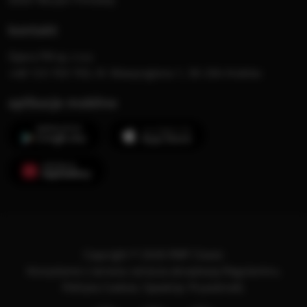
kontakt
Opera FM sp. z o.o.
+48 123 703 703, Al. Waszyngtona 1, 30-204 Kraków
aplikacje mobilne
Copyright © 2026 RMF Classic
Korzystanie z serwisu oznacza akceptację
Regulaminu
.
Polityka Cookies
.
SpeakUp
.
Prywatność
.